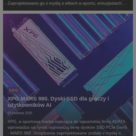
Zaprojektowano go z myślą o elitach e-sportu, entuzjastach
technologii i overclockerach. Może stanowić także
rozszerzenie pamięci dla konsol PlayStation 5.
XPG
XPG MARS 980. Dyski SSD dla graczy i
użytkowników AI
29 kwietnia 2025
XPG, e-sportowa marka należąca do tajwańskiej firmy ADATA,
wprowadza na rynek najnowszą serię dysków SSD PCIe Gen5
- MARS 980. Urządzenia zaprojektowane zostały z myślą o