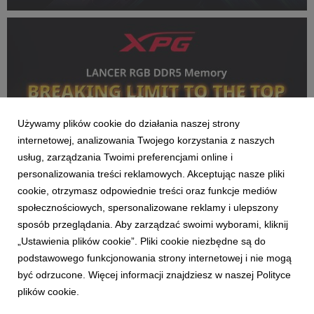
profesjonalnych graczach i specjalistach od overclockingu,
spełniają też rosnące wymagania aplikacji...
Używamy plików cookie do działania naszej strony
internetowej, analizowania Twojego korzystania z naszych
usług, zarządzania Twoimi preferencjami online i
personalizowania treści reklamowych. Akceptując nasze pliki
cookie, otrzymasz odpowiednie treści oraz funkcje mediów
XPG
społecznościowych, spersonalizowane reklamy i ulepszony
Rekord świata XPG! LANCER RGB DDR5
sposób przeglądania. Aby zarządzać swoimi wyborami, kliknij
podkręcony do 12 762 MT/s
„Ustawienia plików cookie”. Pliki cookie niezbędne są do
3 kwietnia 2025
podstawowego funkcjonowania strony internetowej i nie mogą
XPG, e-sportowa marka należąca do tajwańskiej firmy ADATA,
być odrzucone. Więcej informacji znajdziesz w naszej Polityce
pobiła światowy rekord overclockingu pamięci DDR5. Przy
plików cookie.
współpracy z GIGABYTE Technology, model LANCER RGB
został podkręcony do prędkości 12 762 MT/s. Wynik