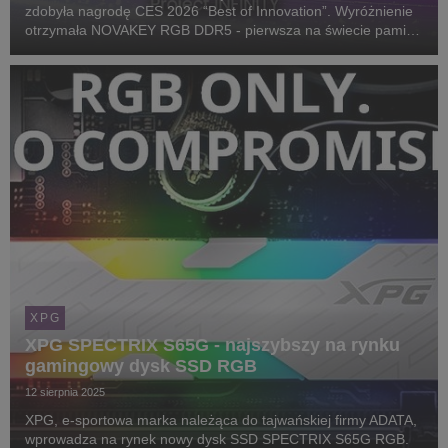
zdobyła nagrodę CES 2026 “Best of Innovation”. Wyróżnienie
otrzymała NOVAKEY RGB DDR5 - pierwsza na świecie pamięć
gamingowa z efektem oświetlenia Infinity Mirror.
XPG
XPG SPECTRIX S65G - najszybszy na rynku
gamingowy dysk SSD RGB
12 sierpnia 2025
XPG, e-sportowa marka należąca do tajwańskiej firmy ADATA,
wprowadza na rynek nowy dysk SSD SPECTRIX S65G RGB.