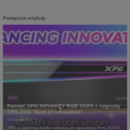
Powiązane artykuły
XPG
Pamięć XPG NOVAKEY RGB DDR5 z nagrodą
CES 2026 "Best of Innovation"
12 listopada 2025
XPG, e-sportowa marka należąca do tajwańskiej firmy ADATA,