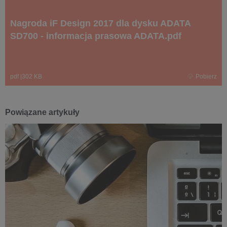
Nagroda iF Design 2017 dla dysku ADATA
SD700 - informacja prasowa ADATA.pdf
pdf
|
302 KB
Pobierz
Powiązane artykuły