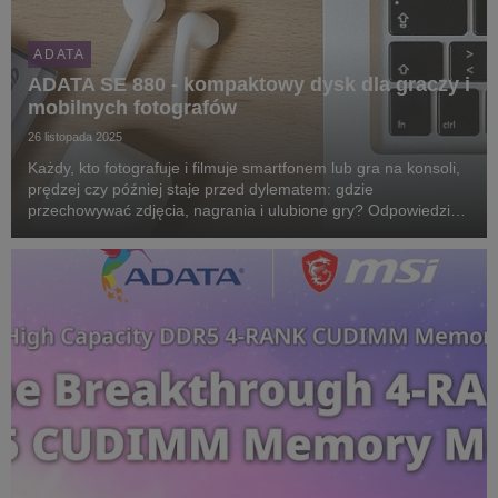
ADATA
ADATA SE 880 - kompaktowy dysk dla graczy i
mobilnych fotografów
26 listopada 2025
Każdy, kto fotografuje i filmuje smartfonem lub gra na konsoli,
prędzej czy później staje przed dylematem: gdzie
przechowywać zdjęcia, nagrania i ulubione gry? Odpowiedzią
może być kompaktowy dysk ADATA SE 880. Warto się nim
zainteresować zwłaszcza podczas trwającego wła...