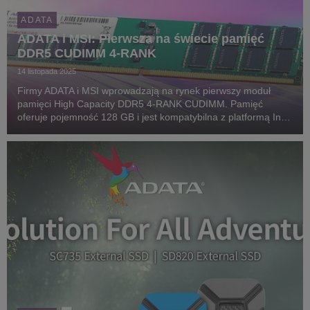
ADATA
ADATA i MSI: Pierwsza na świecie pamięć
DDR5 CUDIMM 4-RANK
14 listopada 2025
Firmy ADATA i MSI wprowadzają na rynek pierwszy moduł
pamięci High Capacity DDR5 4-RANK CUDIMM. Pamięć
oferuje pojemność 128 GB i jest kompatybilna z platformą Intel
Z890.