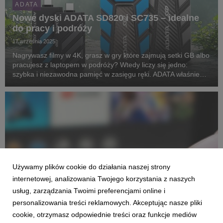
ADATA
Nowe dyski ADATA SD820 i SC735 – idealne
do pracy i podróży
17 września 2025
Nagrywasz filmy w 4K, grasz w gry które zajmują setki GB albo
pracujesz z laptopem w podróży? Wtedy liczy się jedno:
szybka i niezawodna pamięć w zasięgu ręki. ADATA właśnie
wprowadziła na rynek dwa nowe dyski SSD – SD820 i SC735 –
które są tak twarde, że nie straszny im...
Używamy plików cookie do działania naszej strony
internetowej, analizowania Twojego korzystania z naszych
usług, zarządzania Twoimi preferencjami online i
personalizowania treści reklamowych. Akceptując nasze pliki
cookie, otrzymasz odpowiednie treści oraz funkcje mediów
ADATA