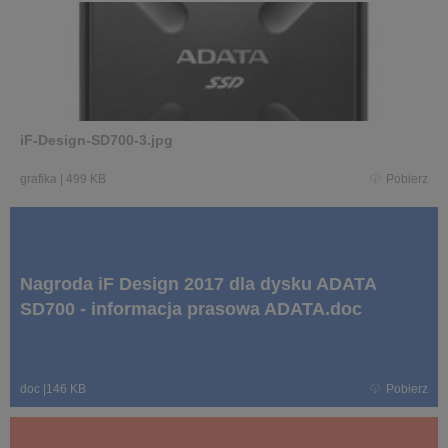
iF-Design-SD700-3.jpg
grafika
|
499 KB
Pobierz
Nagroda iF Design 2017 dla dysku ADATA
SD700 - informacja prasowa ADATA.doc
doc
|
146 KB
Pobierz