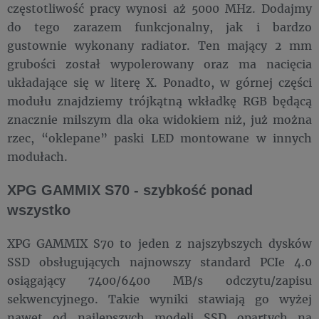
częstotliwość pracy wynosi aż 5000 MHz. Dodajmy
do tego zarazem funkcjonalny, jak i bardzo
gustownie wykonany radiator. Ten mający 2 mm
grubości został wypolerowany oraz ma nacięcia
układające się w literę X. Ponadto, w górnej części
modułu znajdziemy trójkątną wkładkę RGB będącą
znacznie milszym dla oka widokiem niż, już można
rzec, “oklepane” paski LED montowane w innych
modułach.
XPG GAMMIX S70 - szybkość ponad
wszystko
XPG GAMMIX S70 to jeden z najszybszych dysków
SSD obsługujących najnowszy standard PCIe 4.0
osiągający 7400/6400 MB/s odczytu/zapisu
sekwencyjnego. Takie wyniki stawiają go wyżej
nawet od najlepszych modeli SSD opartych na