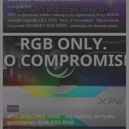
12 listopada 2025
XPG, e-sportowa marka należąca do tajwańskiej firmy ADATA,
zdobyła nagrodę CES 2026 “Best of Innovation”. Wyróżnienie
otrzymała NOVAKEY RGB DDR5 - pierwsza na świecie pamięć
gamingowa z efektem oświetlenia Infinity Mirror.
XPG
XPG SPECTRIX S65G - najszybszy na rynku
gamingowy dysk SSD RGB