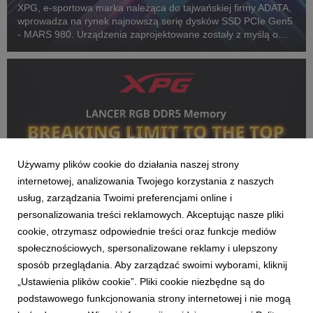
XPG, e-sportowa marka należąca do tajwańskiej firmy ADATA,
wprowadza na rynek najnowszą serię dysków SSD PCIe Gen5
- MARS 980. Urządzenia zaprojektowane zostały z myślą o
profesjonalnych graczach i specjalistach od overclockingu,
spełniają też rosnące wymagania aplikacji...
Używamy plików cookie do działania naszej strony
internetowej, analizowania Twojego korzystania z naszych
usług, zarządzania Twoimi preferencjami online i
personalizowania treści reklamowych. Akceptując nasze pliki
cookie, otrzymasz odpowiednie treści oraz funkcje mediów
XPG
społecznościowych, spersonalizowane reklamy i ulepszony
Rekord świata XPG! LANCER RGB DDR5
sposób przeglądania. Aby zarządzać swoimi wyborami, kliknij
podkręcony do 12 762 MT/s
„Ustawienia plików cookie”. Pliki cookie niezbędne są do
3 kwietnia 2025
podstawowego funkcjonowania strony internetowej i nie mogą
XPG, e-sportowa marka należąca do tajwańskiej firmy ADATA,