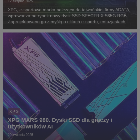
12 sierpnia 2025
XPG, e-sportowa marka należąca do tajwańskiej firmy ADATA,
wprowadza na rynek nowy dysk SSD SPECTRIX S65G RGB.
Zaprojektowano go z myślą o elitach e-sportu, entuzjastach
technologii i overclockerach. Może stanowić także
rozszerzenie pamięci dla konsol PlayStation 5.
XPG
XPG MARS 980. Dyski SSD dla graczy i
użytkowników AI
29 kwietnia 2025