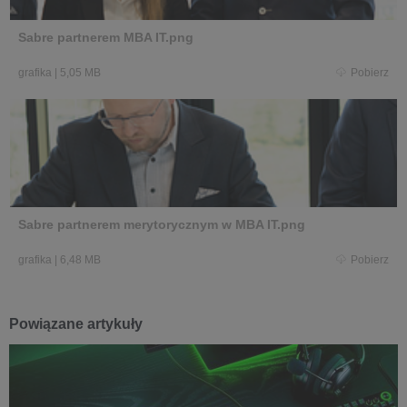
Sabre partnerem MBA IT.png
grafika
|
5,05 MB
Pobierz
Sabre partnerem merytorycznym w MBA IT.png
grafika
|
6,48 MB
Pobierz
Powiązane artykuły