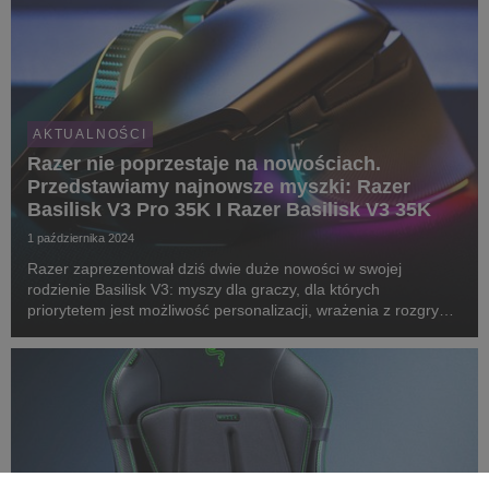
AKTUALNOŚCI
Razer nie poprzestaje na nowościach.
Przedstawiamy najnowsze myszki: Razer
Basilisk V3 Pro 35K I Razer Basilisk V3 35K
1 października 2024
Razer zaprezentował dziś dwie duże nowości w swojej
rodzienie Basilisk V3: myszy dla graczy, dla których
priorytetem jest możliwość personalizacji, wrażenia z rozgrywki
i ponadprzeciętna wygoda. Razer Basilisk V3 Pro 35K - czyli
zupełnie nowa, w pełni konfigurowalna, bez...