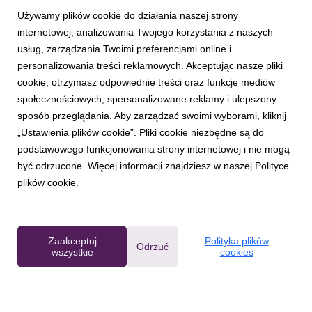
Używamy plików cookie do działania naszej strony
internetowej, analizowania Twojego korzystania z naszych
usług, zarządzania Twoimi preferencjami online i
personalizowania treści reklamowych. Akceptując nasze pliki
cookie, otrzymasz odpowiednie treści oraz funkcje mediów
AKTUALNOŚCI
społecznościowych, spersonalizowane reklamy i ulepszony
Przedstawiamy Razer Freyja: pierwszą na
sposób przeglądania. Aby zarządzać swoimi wyborami, kliknij
świecie matę haptyczną od Razer
„Ustawienia plików cookie”. Pliki cookie niezbędne są do
28 września 2024
podstawowego funkcjonowania strony internetowej i nie mogą
Podczas dzisiejszego wydarzenia: RazerCon 2024, firma
być odrzucone. Więcej informacji znajdziesz w naszej Polityce
Razer z dumą zaprezentowała Razer Freyja: pierwszą na
plików cookie.
świecie matę HD Haptics Gaming Cushion. To pionierskie
urządzenie zostało zaprojektowane z myślą o poszerzeniu
wrażeń sensorycznych, przekształcając rozgrywkę w ni...
Zaakceptuj
Polityka plików
Odrzuć
wszystkie
cookies
Powered by