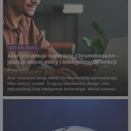
AKTUALNOŚCI
Acer prezentuje nową linię Chromebooków –
jeszcze więcej mocy i inteligentnych funkcji
20 marca 2025
Acer rozszerza swoją ofertę Chromebooków, wprowadzając
kilka nowych modeli. Te łączą nowoczesny design, moc
obliczeniową oraz inteligentne technologie. Wśród nowości
znajduje się sześć wydajnych modeli Acer Chromebook Plus
oraz ultraprzenośny Acer Chromebook Tab 311.