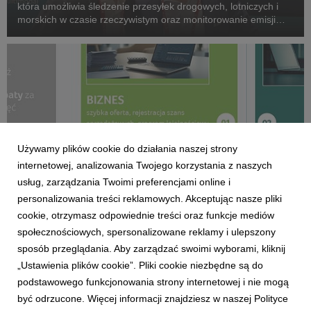
która umożliwia śledzenie przesyłek drogowych, lotniczych i
morskich w czasie rzeczywistym oraz monitorowanie emisji
CO₂ w całej sieci logistycznej.
Używamy plików cookie do działania naszej strony
internetowej, analizowania Twojego korzystania z naszych
usług, zarządzania Twoimi preferencjami online i
personalizowania treści reklamowych. Akceptując nasze pliki
cookie, otrzymasz odpowiednie treści oraz funkcje mediów
społecznościowych, spersonalizowane reklamy i ulepszony
ACER
sposób przeglądania. Aby zarządzać swoimi wyborami, kliknij
Acer for Business przyspiesza cykl sprzedaży
„Ustawienia plików cookie”. Pliki cookie niezbędne są do
2 czerwca 2026
podstawowego funkcjonowania strony internetowej i nie mogą
Rusza nowy portal dla partnerów handlowych – inteligentna
być odrzucone. Więcej informacji znajdziesz w naszej Polityce
platforma cyfrowa, która upraszcza operacje i pozwala