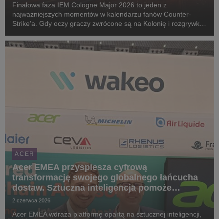
Finałowa faza IEM Cologne Major 2026 to jeden z
najważniejszych momentów w kalendarzu fanów Counter-
Strike’a. Gdy oczy graczy zwrócone są na Kolonię i rozgrywki
w LANXESS Arena, Acer przypomina, że emocje esportowe nie
muszą kończyć się na oglądaniu transmisji. W nowej p...
ACER
Acer EMEA przyspiesza cyfrową
transformację swojego globalnego łańcucha
dostaw. Sztuczna inteligencja pomoże
ulepszyć pracę sieci logistycznej
2 czerwca 2026
Acer EMEA wdraża platformę opartą na sztucznej inteligencji,