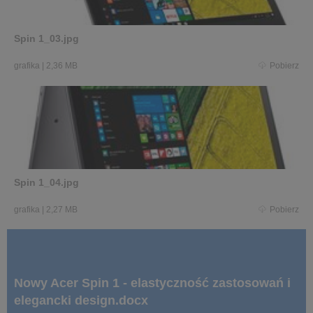
Spin 1_03.jpg
grafika
|
2,36 MB
Pobierz
Spin 1_04.jpg
grafika
|
2,27 MB
Pobierz
Nowy Acer Spin 1 - elastyczność zastosowań i
elegancki design.docx