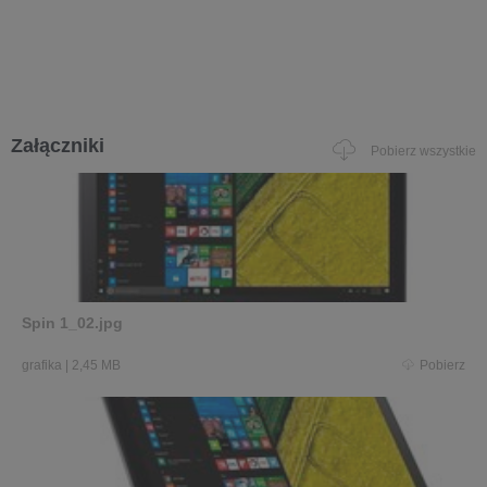
Załączniki
Pobierz wszystkie
Spin 1_02.jpg
grafika
|
2,45 MB
Pobierz