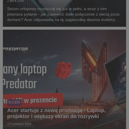
2 lipca 2026
Sezon urlopowy rozpoczął się już w pełni, a wraz z nim
powraca pytanie - jak zapewnić stałe połączenie z siecią poza
domem? Acer odpowiada na tę zagwozdkę dwoma mobilnymi
routerami 5G: Connect M4 oraz Connect M6e. Oba
urządzenia zostały zaprojektowane z myślą o ludziach ...
ACER
Acer startuje z nową promocją - Laptop,
projektor i większy ekran do rozrywki
17 czerwca 2026