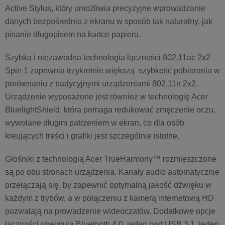
Active Stylus, który umożliwia precyzyjne wprowadzanie
danych bezpośrednio z ekranu w sposób tak naturalny, jak
pisanie długopisem na kartce papieru.
Szybka i niezawodna technologia łączności 802.11ac 2x2
Spin 1 zapewnia trzykrotnie większą szybkość pobierania w
porównaniu z tradycyjnymi urządzeniami 802.11n 2x2.
Urządzenie wyposażone jest również w technologię Acer
BluelightShield, która pomaga redukować zmęczenie oczu,
wywołane długim patrzeniem w ekran, co dla osób
kreujących treści i grafiki jest szczególnie istotne.
Głośniki z technologią Acer TrueHarmony™ rozmieszczone
są po obu stronach urządzenia. Kanały audio automatycznie
przełączają się, by zapewnić optymalną jakość dźwięku w
każdym z trybów, a w połączeniu z kamerą internetową HD
pozwalają na prowadzenie wideoczatów. Dodatkowe opcje
łączności obejmują Bluetooth 4.0, jeden port USB 3.1, jeden