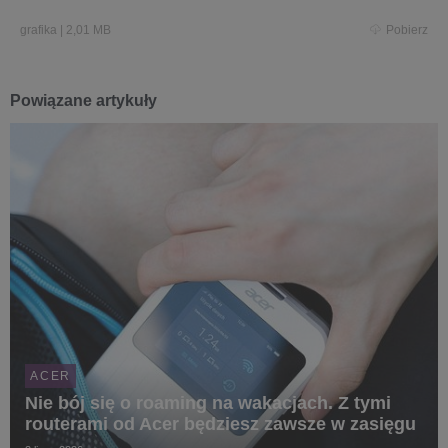
grafika
|
2,01 MB
Pobierz
Powiązane artykuły
ACER
Nie bój się o roaming na wakacjach. Z tymi
routerami od Acer będziesz zawsze w zasięgu