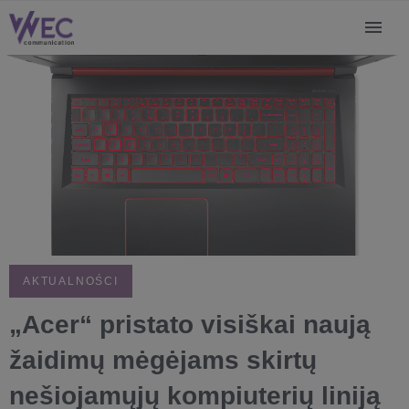
AKTUALNOŚCI
„Acer“ pristato visiškai naują
žaidimų mėgėjams skirtų
nešiojamųjų kompiuterių liniją