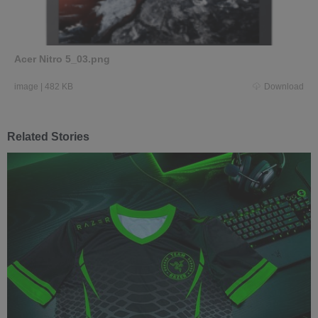
Acer Nitro 5_03.png
image
|
482 KB
Download
Related Stories