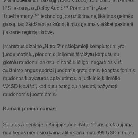
Visi modeliai turi raiškųjį (1920 x 1080) 15,6 colio įstrižainės
IPS ekraną, o „Dolby Audio™ Premium“ ir „Acer
TrueHarmony™“ technologijos užtikrina neįtikėtinos gelmės
garsą, tad žaidžiant ar žiūrint filmus galima visiškai pasinerti
į ekrane regimą tikrovę.
Įmantraus dizaino „Nitro 5“ nešiojamieji kompiuteriai yra
juodu matiniu, plonomis linijomis išraižytu korpusu su
glotniu raudonu lankstu, einančiu išilgai nugarėlės virš
aušinimo angos sodriai juodomis grotelėmis. Įrengtas foninis
raudonas klaviatūros apšvietimas, o jutiklinio kilimėlio
WASD klavišai, kad būtų patogiau naudoti, pažymėti
raudonomis juostelėmis.
Kaina ir prieinamumas
Šiaurės Amerikoje ir Kinijoje „Acer Nitro 5“ bus prekiaujama
nuo liepos mėnesio (kaina atitinkamai nuo 899 USD ir nuo 5