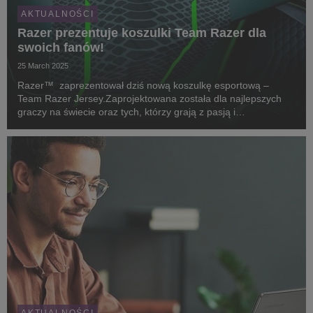
AKTUALNOŚCI
Razer prezentuje koszulki Team Razer dla
swoich fanów!
25 March 2025
Razer™ zaprezentował dziś nową koszulkę esportową –
Team Razer Jersey.Zaprojektowana została dla najlepszych
graczy na świecie oraz tych, którzy grają z pasją i
zaangażowaniem.