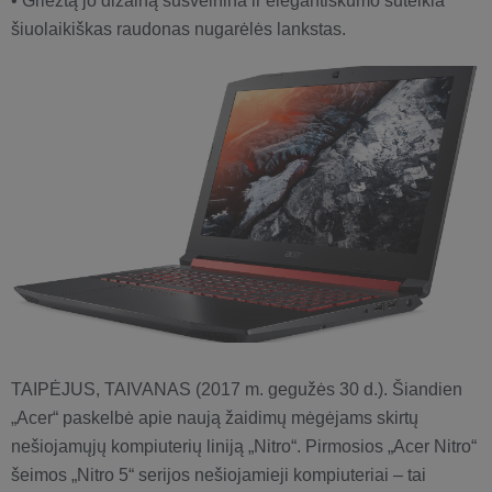
• Griežtą jo dizainą sušvelnina ir elegantiškumo suteikia
šiuolaikiškas raudonas nugarėlės lankstas.
TAIPĖJUS, TAIVANAS (2017 m. gegužės 30 d.). Šiandien
„Acer“ paskelbė apie naują žaidimų mėgėjams skirtų
nešiojamųjų kompiuterių liniją „Nitro“. Pirmosios „Acer Nitro“
šeimos „Nitro 5“ serijos nešiojamieji kompiuteriai – tai