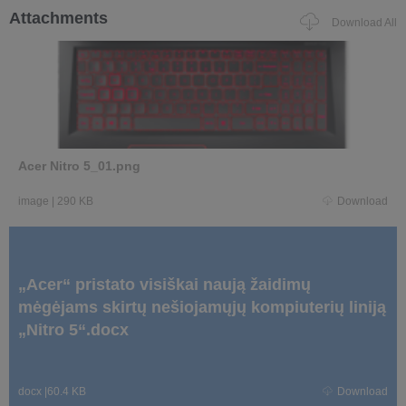
Attachments
Download All
Acer Nitro 5_01.png
image
|
290 KB
Download
„Acer“ pristato visiškai naują žaidimų
mėgėjams skirtų nešiojamųjų kompiuterių liniją
„Nitro 5“.docx
docx
|
60.4 KB
Download