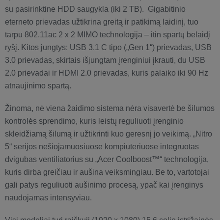
su pasirinktine HDD saugykla (iki 2 TB). Gigabitinio
eterneto prievadas užtikrina greitą ir patikimą laidinį, tuo
tarpu 802.11ac 2 x 2 MIMO technologija – itin spartų belaidį
ryšį. Kitos jungtys: USB 3.1 C tipo („Gen 1“) prievadas, USB
3.0 prievadas, skirtais išjungtam įrenginiui įkrauti, du USB
2.0 prievadai ir HDMI 2.0 prievadas, kuris palaiko iki 90 Hz
atnaujinimo spartą.
Žinoma, nė viena žaidimo sistema nėra visavertė be šilumos
kontrolės sprendimo, kuris leistų reguliuoti įrenginio
skleidžiamą šilumą ir užtikrinti kuo geresnį jo veikimą. „Nitro
5“ serijos nešiojamuosiuose kompiuteriuose integruotas
dvigubas ventiliatorius su „Acer Coolboost™“ technologija,
kuris dirba greičiau ir aušina veiksmingiau. Be to, vartotojai
gali patys reguliuoti aušinimo procesą, ypač kai įrenginys
naudojamas intensyviau.