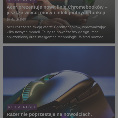
AKTUALNOŚCI
Acer prezentuje nową linię Chromebooków –
jeszcze więcej mocy i inteligentnych funkcji
20 March 2025
Acer rozszerza swoją ofertę Chromebooków, wprowadzając
kilka nowych modeli. Te łączą nowoczesny design, moc
obliczeniową oraz inteligentne technologie. Wśród nowości
znajduje się sześć wydajnych modeli Acer Chromebook Plus
oraz ultraprzenośny Acer Chromebook Tab 311.
AKTUALNOŚCI
Razer nie poprzestaje na nowościach.