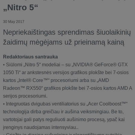
„Nitro 5“
30 May 2017
Nepriekaištingas sprendimas šiuolaikinių
žaidimų mėgėjams už prieinamą kainą
Redaktoriaus santrauka
• Siūlomi „Nitro 5“ modeliai – su „NVIDIA® GeForce® GTX
1050 Ti“ ar ankstesnės versijos grafikos plokšte bei 7-osios
kartos „Intel® Core™“ procesoriumi arba su „AMD
Radeon™ RX550“ grafikos plokšte bei 7-osios kartos AMD A
serijos procesoriumi.
• Integruotas dvigubas ventiliatorius su „Acer Coolboost™“
technologija dirba greičiau ir aušina veiksmingiau. Be to,
vartotojai gali patys reguliuoti aušinimo procesą, ypač kai
įrenginys naudojamas intensyviau..