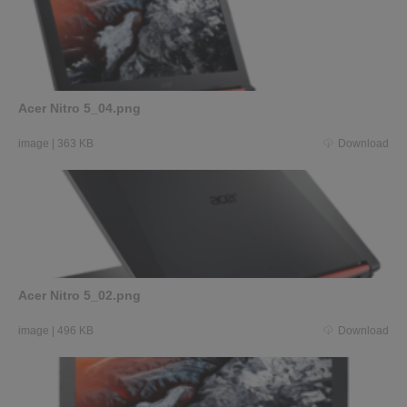
Acer Nitro 5_04.png
image
|
363 KB
Download
Acer Nitro 5_02.png
image
|
496 KB
Download