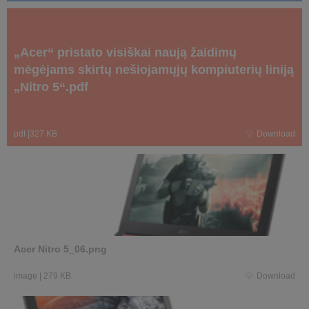
„Acer“ pristato visiškai naują žaidimų
mėgėjams skirtų nešiojamųjų kompiuterių liniją
„Nitro 5“.pdf
pdf
|
327 KB
Download
Acer Nitro 5_06.png
image
|
279 KB
Download