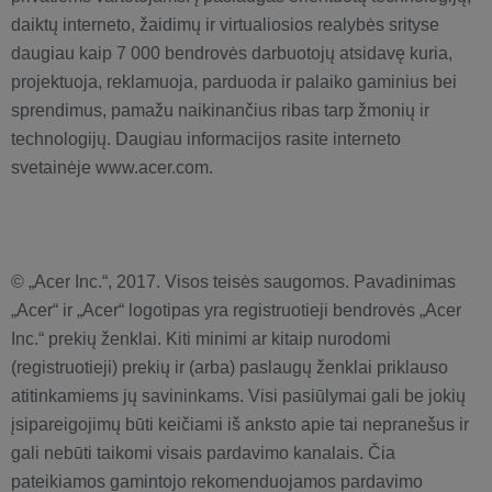
daiktų interneto, žaidimų ir virtualiosios realybės srityse
daugiau kaip 7 000 bendrovės darbuotojų atsidavę kuria,
projektuoja, reklamuoja, parduoda ir palaiko gaminius bei
sprendimus, pamažu naikinančius ribas tarp žmonių ir
technologijų. Daugiau informacijos rasite interneto
svetainėje www.acer.com.
© „Acer Inc.“, 2017. Visos teisės saugomos. Pavadinimas
„Acer“ ir „Acer“ logotipas yra registruotieji bendrovės „Acer
Inc.“ prekių ženklai. Kiti minimi ar kitaip nurodomi
(registruotieji) prekių ir (arba) paslaugų ženklai priklauso
atitinkamiems jų savininkams. Visi pasiūlymai gali be jokių
įsipareigojimų būti keičiami iš anksto apie tai nepranešus ir
gali nebūti taikomi visais pardavimo kanalais. Čia
pateikiamos gamintojo rekomenduojamos pardavimo