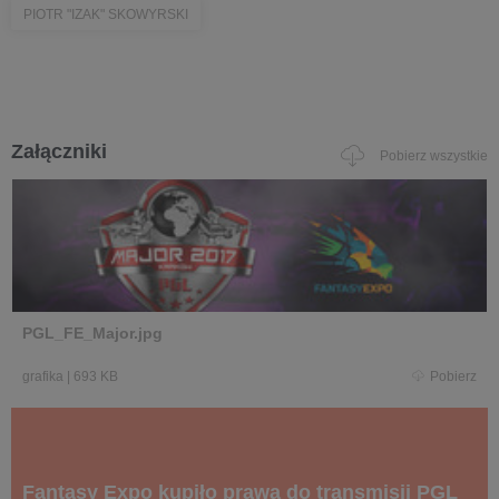
PIOTR "IZAK" SKOWYRSKI
Załączniki
Pobierz wszystkie
PGL_FE_Major.jpg
grafika
|
693 KB
Pobierz
Fantasy Expo kupiło prawa do transmisji PGL