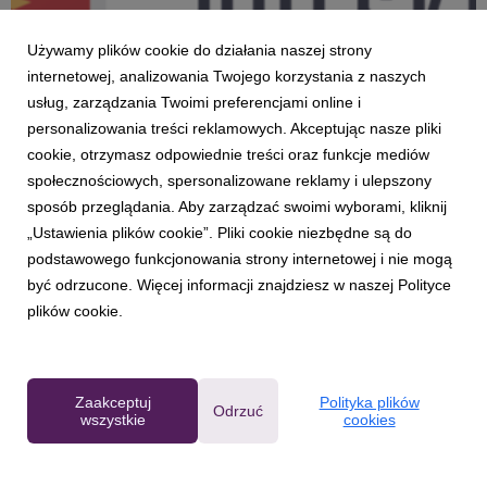
Używamy plików cookie do działania naszej strony
internetowej, analizowania Twojego korzystania z naszych
usług, zarządzania Twoimi preferencjami online i
personalizowania treści reklamowych. Akceptując nasze pliki
AKTUALNOŚCI
cookie, otrzymasz odpowiednie treści oraz funkcje mediów
Kto zgarnie 46 tysięcy z puli ćwierć miliona
społecznościowych, spersonalizowane reklamy i ulepszony
złotych? Polska Liga Esportowa wchodzi w
sposób przeglądania. Aby zarządzać swoimi wyborami, kliknij
fazę play-off!
„Ustawienia plików cookie”. Pliki cookie niezbędne są do
3 lipca 2017
podstawowego funkcjonowania strony internetowej i nie mogą
Polska Liga Esportowa, czyli jedne z najważniejszych polskich
być odrzucone. Więcej informacji znajdziesz w naszej Polityce
rozgrywek e-sportowych, rozpoczyna właśnie kolejny etap
plików cookie.
rywalizacji – fazę play-off. Po siedmiu tygodniach regularnych
zmagań w Counter Strike: Global Offensive i League of
Legends poznaliśmy 4 najlepsze druży...
Zaakceptuj
Polityka plików
Odrzuć
wszystkie
cookies
Powered by