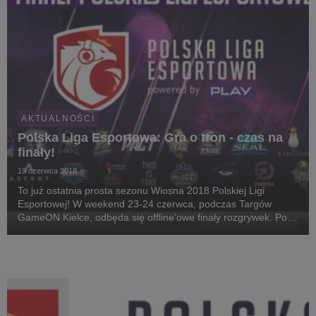
AKTUALNOŚCI
Polska Liga Esportowa: Gra o tron - czas na
finały!
19 czerwca 2018
To już ostatnia prosta sezonu Wiosna 2018 Polskiej Ligi
Esportowej! W weekend 23-24 czerwca, podczas Targów
GameON Kielce, odbęda się offline’owe finały rozgrywek. Po
cztery najlepsze po etapie ligowym ekipy w grach Counter-
Strike: Global Offensive i League of Legends po...