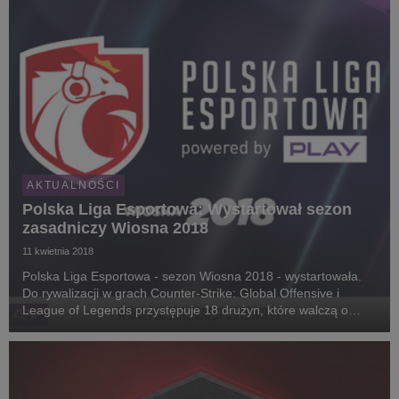
AKTUALNOŚCI
Polska Liga Esportowa: Wystartował sezon
zasadniczy Wiosna 2018
11 kwietnia 2018
Polska Liga Esportowa - sezon Wiosna 2018 - wystartowała.
Do rywalizacji w grach Counter-Strike: Global Offensive i
League of Legends przystępuje 18 drużyn, które walczą o
łączną pulę 261 360 złotych. W dniach 21-22 kwietnia po raz
pierwszy w historii odbędzie się kolejk...