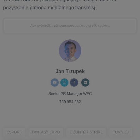
pozyskanie patrona medialnego transmisji.
Aby wyświetlić treść poprawnie
zaakceptuj pliki cookies.
Jan Trzupek
Senior PR Manager
WEC
730 954 282
ESPORT
FANTASY EXPO
COUNTER STRIKE
TURNIEJ