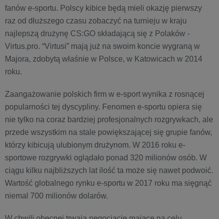
fanów e-sportu. Polscy kibice będą mieli okazję pierwszy
raz od dłuższego czasu zobaczyć na turnieju w kraju
najlepszą drużynę CS:GO składającą się z Polaków -
Virtus.pro. “Virtusi” mają już na swoim koncie wygraną w
Majora, zdobytą właśnie w Polsce, w Katowicach w 2014
roku.
Zaangażowanie polskich firm w e-sport wynika z rosnącej
popularności tej dyscypliny. Fenomen e-sportu opiera się
nie tylko na coraz bardziej profesjonalnych rozgrywkach, ale
przede wszystkim na stale powiększającej się grupie fanów,
którzy kibicują ulubionym drużynom. W 2016 roku e-
sportowe rozgrywki oglądało ponad 320 milionów osób. W
ciągu kilku najbliższych lat ilość ta może się nawet podwoić.
Wartość globalnego rynku e-sportu w 2017 roku ma sięgnąć
niemal 700 milionów dolarów.
W chwili obecnej trwają negocjacje mające na celu