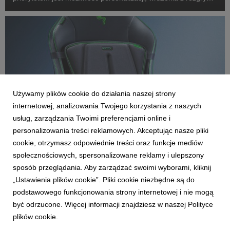
i ponadprzeciętna wygoda. Razer Basilisk V3 Pro 35K - czyli
zupełnie nowa, w pełni konfigurowalna, bez...
Używamy plików cookie do działania naszej strony
internetowej, analizowania Twojego korzystania z naszych
usług, zarządzania Twoimi preferencjami online i
personalizowania treści reklamowych. Akceptując nasze pliki
cookie, otrzymasz odpowiednie treści oraz funkcje mediów
AKTUALNOŚCI
społecznościowych, spersonalizowane reklamy i ulepszony
Przedstawiamy Razer Freyja: pierwszą na
sposób przeglądania. Aby zarządzać swoimi wyborami, kliknij
świecie matę haptyczną od Razer
„Ustawienia plików cookie”. Pliki cookie niezbędne są do
28 września 2024
podstawowego funkcjonowania strony internetowej i nie mogą
Podczas dzisiejszego wydarzenia: RazerCon 2024, firma
być odrzucone. Więcej informacji znajdziesz w naszej Polityce
Razer z dumą zaprezentowała Razer Freyja: pierwszą na
plików cookie.
świecie matę HD Haptics Gaming Cushion. To pionierskie
urządzenie zostało zaprojektowane z myślą o poszerzeniu