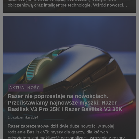
obliczeniową oraz inteligentne technologie. Wśród nowości
znajduje się sześć wydajnych modeli Acer Chromebook Plus
oraz ultraprzenośny Acer Chromebook Tab 311.
AKTUALNOŚCI
Razer nie poprzestaje na nowościach.
Przedstawiamy najnowsze myszki: Razer
Basilisk V3 Pro 35K I Razer Basilisk V3 35K
1 października 2024
Razer zaprezentował dziś dwie duże nowości w swojej
rodzienie Basilisk V3: myszy dla graczy, dla których
priorytetem jest możliwość personalizacji, wrażenia z rozgrywki