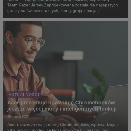
Team Razer Jersey.Zaprojektowana została dla najlepszych
graczy na świecie oraz tych, którzy grają z pasją i
zaangażowaniem.
AKTUALNOŚCI
Acer prezentuje nową linię Chromebooków –
jeszcze więcej mocy i inteligentnych funkcji
20 marca 2025
Acer rozszerza swoją ofertę Chromebooków, wprowadzając
kilka nowych modeli. Te łączą nowoczesny design, moc