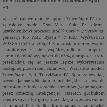
Acer TravelMate P4 i Acer TravelMate Spin
P4
14- i 16-calowe modele laptopa TravelMate P4 oraz
14-calowy model TravelMate Spin P4 oferują
użytkownikowi procesor Intel® Core™ i7 vPro® 12.
generacji lub AMD Ryzen™ 7 PRO. Wyświetlacz
WUXGA (1920 x 1200) IPS o wąskim obramowaniu
charakteryzuje się współczynnikiem proporcji
ekranu do obudowy nawet do 86%, a proporcje 16:10
przekładają się na jeszcze lepsze wykorzystanie
dostępnej przestrzeni ekranowej. Wszystkie modele
TravelMate P4 i TravelMate P4 Spin zapewniają
wysoką jakość wideokonferencji dzięki zastosowaniu
mikrofonu z funkcją redukcji szumów (wspomaganą
przez sztuczną inteligencję), czterech głośnikom
skierowanych ku górze oraz dzięki wbudowanemu
systemowi DTS Audio, który sprawia, że dźwięk