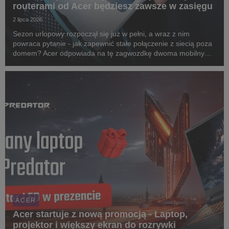
routerami od Acer będziesz zawsze w zasięgu
2 lipca 2026
Sezon urlopowy rozpoczął się już w pełni, a wraz z nim
powraca pytanie - jak zapewnić stałe połączenie z siecią poza
domem? Acer odpowiada na tę zagwozdkę dwoma mobilnymi
routerami 5G: Connect M4 oraz Connect M6e. Oba
urządzenia zostały zaprojektowane z myślą o ludziach ...
ACER
Acer startuje z nową promocją - Laptop,
projektor i większy ekran do rozrywki