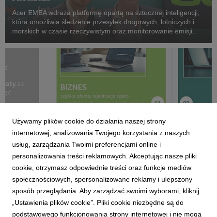
Acer EMEA wdraża platformę opartą na sztucznej inteligencji,
która umożliwia śledzenie przesyłek drogowych, lotniczych i
morskich w czasie rzeczywistym oraz monitorowanie emisji
CO₂ w całej sieci logistycznej.
Używamy plików cookie do działania naszej strony
internetowej, analizowania Twojego korzystania z naszych
usług, zarządzania Twoimi preferencjami online i
personalizowania treści reklamowych. Akceptując nasze pliki
cookie, otrzymasz odpowiednie treści oraz funkcje mediów
społecznościowych, spersonalizowane reklamy i ulepszony
ACER
sposób przeglądania. Aby zarządzać swoimi wyborami, kliknij
Acer for Business przyspiesza cykl sprzedaży
„Ustawienia plików cookie”. Pliki cookie niezbędne są do
2 czerwca 2026
podstawowego funkcjonowania strony internetowej i nie mogą