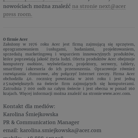
nowościach można znaleźć
na stronie next@acer
press room.
O firmie Acer
Założony w 1976 roku Acer jest firmą zajmującą się sprzętem,
oprogramowaniem i usługami, badaniami, projektowaniem,
sprzedażą marketingową i wsparciem innowacyjnych produktów,
które poprawiają jakość życia ludzi. Oferta produktów Acer obejmuje
komputery osobiste, wyświetlacze, projektory, serwery, tablety,
smartfony i akcesoria do ich przenoszenia. Opracowuje również
rozwiązania chmurowe, aby połączyć Internet rzeczy. Firma Acer
obchodziła 40. rocznicę powstania w 2016 roku i jest jedną
z 5 największych na świecie firm zajmujących się komputerami.
Zatrudnia 7 000 osób na całym świecie i jest obecna w ponad 160
krajach. Więcej informacji można znaleźć na stronie www.acer.com.
Kontakt dla mediów:
Karolina Śmiejkowska
PR & Communication Manager
email: karolina.smiejkowska@acer.com