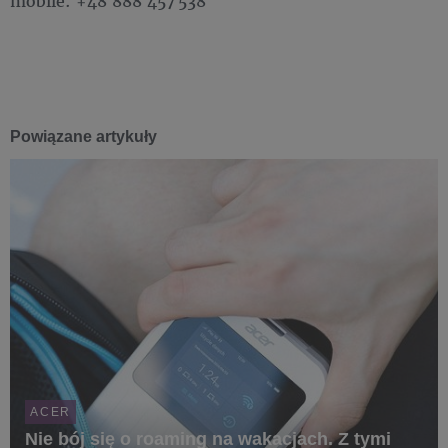
mobile: +48 888 457 538
Powiązane artykuły
ACER
Nie bój się o roaming na wakacjach. Z tymi