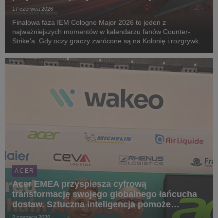
17 czerwca 2026
Finałowa faza IEM Cologne Major 2026 to jeden z
najważniejszych momentów w kalendarzu fanów Counter-
Strike’a. Gdy oczy graczy zwrócone są na Kolonię i rozgrywki
w LANXESS Arena, Acer przypomina, że emocje esportowe nie
muszą kończyć się na oglądaniu transmisji. W nowej p...
ACER
Acer EMEA przyspiesza cyfrową
transformację swojego globalnego łańcucha
dostaw. Sztuczna inteligencja pomoże
ulepszyć pracę sieci logistycznej
2 czerwca 2026