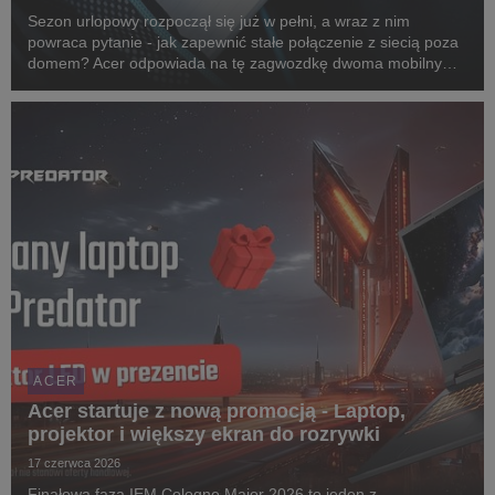
Sezon urlopowy rozpoczął się już w pełni, a wraz z nim
powraca pytanie - jak zapewnić stałe połączenie z siecią poza
domem? Acer odpowiada na tę zagwozdkę dwoma mobilnymi
routerami 5G: Connect M4 oraz Connect M6e. Oba
urządzenia zostały zaprojektowane z myślą o ludziach ...
ACER
Acer startuje z nową promocją - Laptop,
projektor i większy ekran do rozrywki
17 czerwca 2026
Finałowa faza IEM Cologne Major 2026 to jeden z