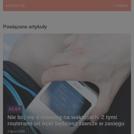
pdf
|
352 KB
Pobierz
Powiązane artykuły
ACER
Nie bój się o roaming na wakacjach. Z tymi
routerami od Acer będziesz zawsze w zasięgu
2 lipca 2026