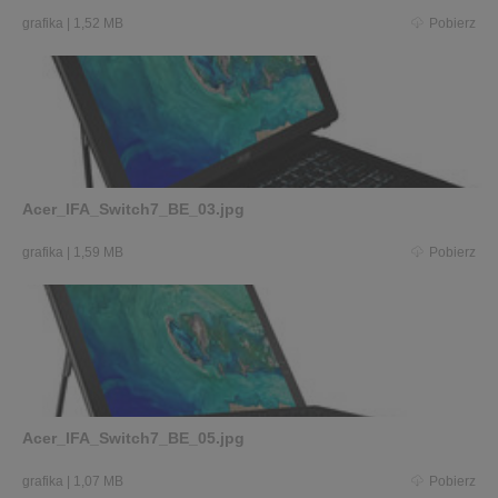
grafika
|
1,52 MB
Pobierz
Acer_IFA_Switch7_BE_03.jpg
grafika
|
1,59 MB
Pobierz
Acer_IFA_Switch7_BE_05.jpg
grafika
|
1,07 MB
Pobierz