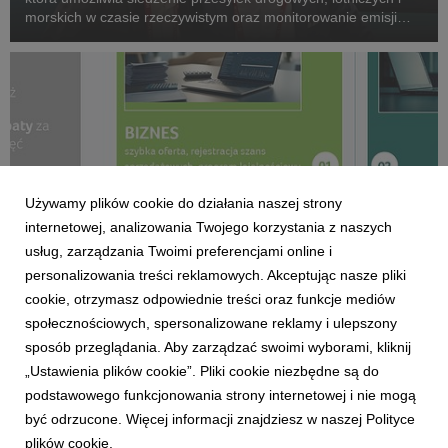
morskich w czasie rzeczywistym oraz monitorowanie emisji
CO₂ w całej sieci logistycznej.
Używamy plików cookie do działania naszej strony
internetowej, analizowania Twojego korzystania z naszych
usług, zarządzania Twoimi preferencjami online i
personalizowania treści reklamowych. Akceptując nasze pliki
cookie, otrzymasz odpowiednie treści oraz funkcje mediów
społecznościowych, spersonalizowane reklamy i ulepszony
ACER
sposób przeglądania. Aby zarządzać swoimi wyborami, kliknij
Acer for Business przyspiesza cykl sprzedaży
„Ustawienia plików cookie”. Pliki cookie niezbędne są do
2 czerwca 2026
podstawowego funkcjonowania strony internetowej i nie mogą
Rusza nowy portal dla partnerów handlowych – inteligentna
być odrzucone. Więcej informacji znajdziesz w naszej Polityce
platforma cyfrowa, która upraszcza operacje i pozwala
plików cookie.
zaoszczędzić czas na rozwój działalności.