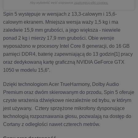
Aby wyświetlić treść poprawnie
zaakceptuj pliki cookies.
Spin 5 występuje w wersjach z 13,3-calowym i 15,6-
calowym ekranem. Mniejsza wersja waży 1,5 kg i ma
zaledwie 15,9 mm grubości, a jego większa - niewiele
ponad 2 kg i mierzy 17,9 mm grubości. Obie wersje
wyposażono w procesory Intel Core 8 generacji, do 16 GB
pamięci DDR4, baterię zapewniającą do 13 godzin[1] pracy
oraz dedykowaną kartę graficzną NVIDIA GeForce GTX
1050 w modelu 15,6”.
Dzięki technologiom Acer TrueHarmony, Dolby Audio
Premium oraz dwóm skierowanym do przodu, Spin 5 oferuje
czyste wrażenia dźwiękowe niezależnie od trybu, w którym
jest używany. Cztery sprzężone mikrofony dysponujące
technologią rozpoznawania głosu, pozwalają na dostęp do
Cortany z odległości nawet czterech metrów.