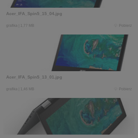
Acer_IFA_Spin5_15_04.jpg
grafika
|
1,77 MB
Pobierz
Acer_IFA_Spin5_13_01.jpg
grafika
|
1,46 MB
Pobierz