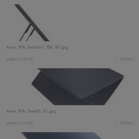
Acer_IFA_Switch7_BE_07.jpg
grafika
|
238 KB
Pobierz
Acer_IFA_Swift5_01.jpg
grafika
|
624 KB
Pobierz