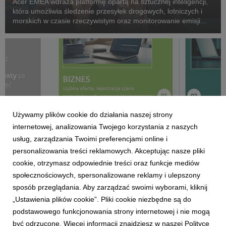
Acer EMEA wdraża platformę opartą na sztucznej inteligencji,
która umożliwia śledzenie przesyłek drogowych, lotniczych i
morskich w czasie rzeczywistym oraz monitorowanie emisji
CO₂ w całej sieci logistycznej.
Używamy plików cookie do działania naszej strony
internetowej, analizowania Twojego korzystania z naszych
usług, zarządzania Twoimi preferencjami online i
personalizowania treści reklamowych. Akceptując nasze pliki
cookie, otrzymasz odpowiednie treści oraz funkcje mediów
społecznościowych, spersonalizowane reklamy i ulepszony
ACER
sposób przeglądania. Aby zarządzać swoimi wyborami, kliknij
Acer for Business przyspiesza cykl sprzedaży
„Ustawienia plików cookie”. Pliki cookie niezbędne są do
2 czerwca 2026
podstawowego funkcjonowania strony internetowej i nie mogą
Rusza nowy portal dla partnerów handlowych – inteligentna
być odrzucone. Więcej informacji znajdziesz w naszej Polityce