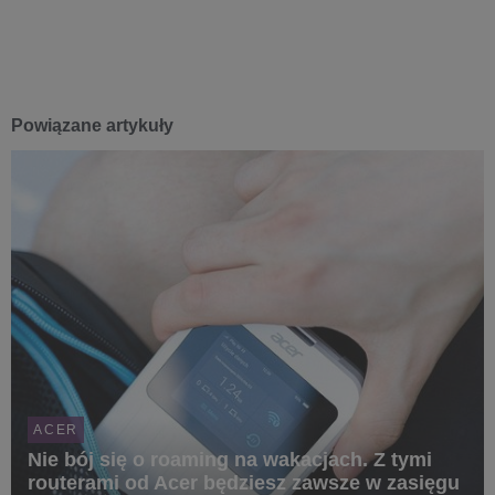
Powiązane artykuły
ACER
Nie bój się o roaming na wakacjach. Z tymi
routerami od Acer będziesz zawsze w zasięgu