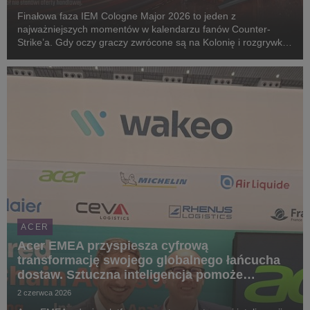
Finałowa faza IEM Cologne Major 2026 to jeden z
najważniejszych momentów w kalendarzu fanów Counter-
Strike’a. Gdy oczy graczy zwrócone są na Kolonię i rozgrywki
w LANXESS Arena, Acer przypomina, że emocje esportowe nie
muszą kończyć się na oglądaniu transmisji. W nowej p...
ACER
Acer EMEA przyspiesza cyfrową
transformację swojego globalnego łańcucha
dostaw. Sztuczna inteligencja pomoże
ulepszyć pracę sieci logistycznej
2 czerwca 2026