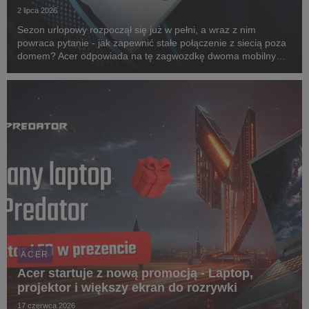
2 lipca 2026
Sezon urlopowy rozpoczął się już w pełni, a wraz z nim
powraca pytanie - jak zapewnić stałe połączenie z siecią poza
domem? Acer odpowiada na tę zagwozdkę dwoma mobilnymi
routerami 5G: Connect M4 oraz Connect M6e. Oba
urządzenia zostały zaprojektowane z myślą o ludziach ...
ACER
Acer startuje z nową promocją - Laptop,
projektor i większy ekran do rozrywki
17 czerwca 2026