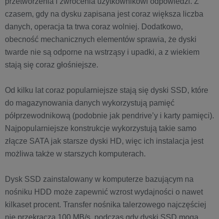
przetworzenia i zwrócenia użytkownikowi odpowiedzi. Z
czasem, gdy na dysku zapisana jest coraz większa liczba
danych, operacja ta trwa coraz wolniej. Dodatkowo,
obecność mechanicznych elementów sprawia, że dyski
twarde nie są odporne na wstrząsy i upadki, a z wiekiem
stają się coraz głośniejsze.
Od kilku lat coraz popularniejsze stają się dyski SSD, które
do magazynowania danych wykorzystują pamięć
półprzewodnikową (podobnie jak pendrive’y i karty pamięci).
Najpopularniejsze konstrukcje wykorzystują takie samo
złącze SATA jak starsze dyski HD, więc ich instalacja jest
możliwa także w starszych komputerach.
Dysk SSD zainstalowany w komputerze bazującym na
nośniku HDD może zapewnić wzrost wydajności o nawet
kilkaset procent. Transfer nośnika talerzowego najczęściej
nie przekracza 100 MB/s, podczas gdy dyski SSD mogą