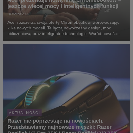
Acer prezentuje nową linię Chromebooków –
jeszcze więcej mocy i inteligentnych funkcji
20 marca 2025
Acer rozszerza swoją ofertę Chromebooków, wprowadzając
kilka nowych modeli. Te łączą nowoczesny design, moc
obliczeniową oraz inteligentne technologie. Wśród nowości
znajduje się sześć wydajnych modeli Acer Chromebook Plus
oraz ultraprzenośny Acer Chromebook Tab 311.
AKTUALNOŚCI
Razer nie poprzestaje na nowościach.
Przedstawiamy najnowsze myszki: Razer