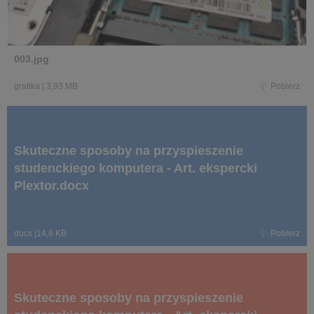
003.jpg
grafika
|
3,93 MB
Pobierz
Skuteczne sposoby na przyspieszenie
studenckiego komputera - Art. ekspercki
Plextor.docx
docx
|
14,6 KB
Pobierz
Skuteczne sposoby na przyspieszenie