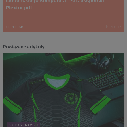
studenckiego komputera - Art. ekspercki
Plextor.pdf
pdf
|
411 KB
Pobierz
Powiązane artykuły
AKTUALNOŚCI