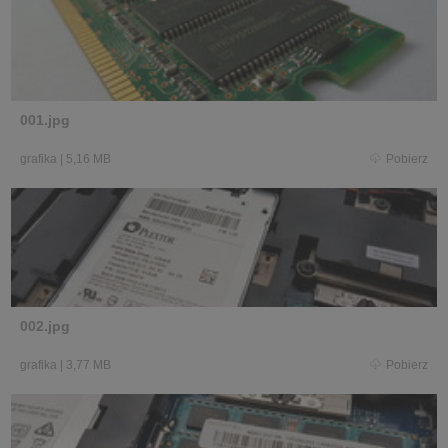
001.jpg
grafika
|
5,16 MB
Pobierz
002.jpg
grafika
|
3,77 MB
Pobierz