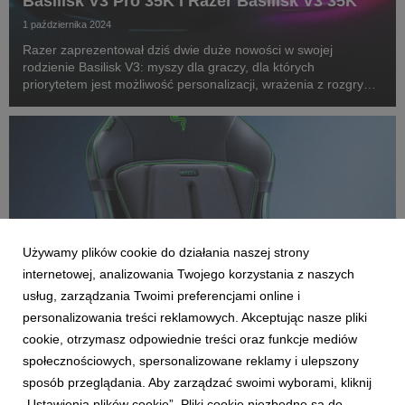
Basilisk V3 Pro 35K I Razer Basilisk V3 35K
1 października 2024
Razer zaprezentował dziś dwie duże nowości w swojej
rodzienie Basilisk V3: myszy dla graczy, dla których
priorytetem jest możliwość personalizacji, wrażenia z rozgrywki
i ponadprzeciętna wygoda. Razer Basilisk V3 Pro 35K - czyli
zupełnie nowa, w pełni konfigurowalna, bez...
Używamy plików cookie do działania naszej strony
internetowej, analizowania Twojego korzystania z naszych
usług, zarządzania Twoimi preferencjami online i
personalizowania treści reklamowych. Akceptując nasze pliki
cookie, otrzymasz odpowiednie treści oraz funkcje mediów
AKTUALNOŚCI
społecznościowych, spersonalizowane reklamy i ulepszony
Przedstawiamy Razer Freyja: pierwszą na
sposób przeglądania. Aby zarządzać swoimi wyborami, kliknij
świecie matę haptyczną od Razer
„Ustawienia plików cookie”. Pliki cookie niezbędne są do