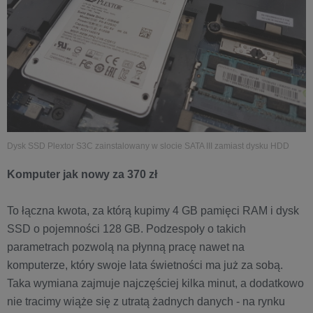
Dysk SSD Plextor S3C zainstalowany w slocie SATA III zamiast dysku HDD
Komputer jak nowy za 370 zł
To łączna kwota, za którą kupimy 4 GB pamięci RAM i dysk
SSD o pojemności 128 GB. Podzespoły o takich
parametrach pozwolą na płynną pracę nawet na
komputerze, który swoje lata świetności ma już za sobą.
Taka wymiana zajmuje najczęściej kilka minut, a dodatkowo
nie tracimy wiąże się z utratą żadnych danych - na rynku