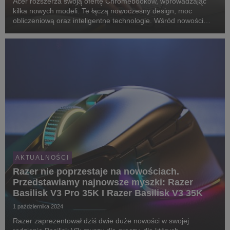
Acer rozszerza swoją ofertę Chromebooków, wprowadzając
kilka nowych modeli. Te łączą nowoczesny design, moc
obliczeniową oraz inteligentne technologie. Wśród nowości
znajduje się sześć wydajnych modeli Acer Chromebook Plus
oraz ultraprzenośny Acer Chromebook Tab 311.
AKTUALNOŚCI
Razer nie poprzestaje na nowościach.
Przedstawiamy najnowsze myszki: Razer
Basilisk V3 Pro 35K I Razer Basilisk V3 35K
1 października 2024
Razer zaprezentował dziś dwie duże nowości w swojej