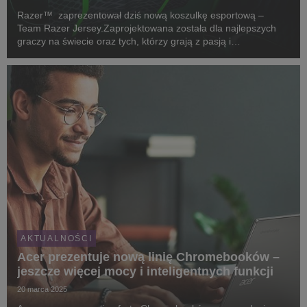
Razer™ zaprezentował dziś nową koszulkę esportową –
Team Razer Jersey.Zaprojektowana została dla najlepszych
graczy na świecie oraz tych, którzy grają z pasją i
zaangażowaniem.
AKTUALNOŚCI
Acer prezentuje nową linię Chromebooków –
jeszcze więcej mocy i inteligentnych funkcji
20 marca 2025