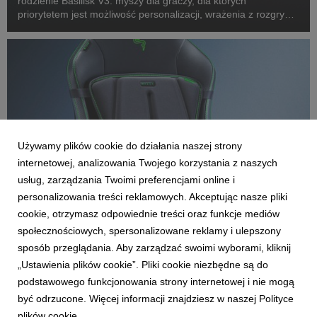
rodzienie Basilisk V3: myszy dla graczy, dla których
priorytetem jest możliwość personalizacji, wrażenia z rozgrywki
i ponadprzeciętna wygoda. Razer Basilisk V3 Pro 35K - czyli
zupełnie nowa, w pełni konfigurowalna, bez...
Używamy plików cookie do działania naszej strony
internetowej, analizowania Twojego korzystania z naszych
usług, zarządzania Twoimi preferencjami online i
personalizowania treści reklamowych. Akceptując nasze pliki
cookie, otrzymasz odpowiednie treści oraz funkcje mediów
AKTUALNOŚCI
społecznościowych, spersonalizowane reklamy i ulepszony
Przedstawiamy Razer Freyja: pierwszą na
sposób przeglądania. Aby zarządzać swoimi wyborami, kliknij
świecie matę haptyczną od Razer
„Ustawienia plików cookie”. Pliki cookie niezbędne są do
28 września 2024
podstawowego funkcjonowania strony internetowej i nie mogą
Podczas dzisiejszego wydarzenia: RazerCon 2024, firma
być odrzucone. Więcej informacji znajdziesz w naszej Polityce
Razer z dumą zaprezentowała Razer Freyja: pierwszą na
plików cookie.