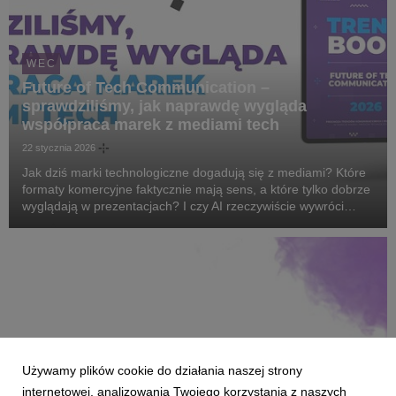
WEC
Future of Tech Communication –
sprawdziliśmy, jak naprawdę wygląda
współpraca marek z mediami tech
22 stycznia 2026
Jak dziś marki technologiczne dogadują się z mediami? Które
formaty komercyjne faktycznie mają sens, a które tylko dobrze
wyglądają w prezentacjach? I czy AI rzeczywiście wywróci
budżety komunikacyjne do góry nogami?
Używamy plików cookie do działania naszej strony
internetowej, analizowania Twojego korzystania z naszych