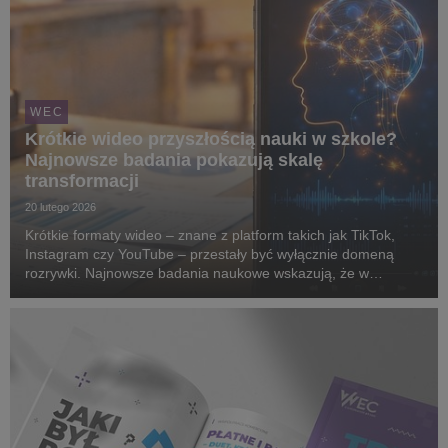
WEC
Krótkie wideo przyszłością nauki w szkole?
Najnowsze badania pokazują skalę
transformacji
20 lutego 2026
Krótkie formaty wideo – znane z platform takich jak TikTok,
Instagram czy YouTube – przestały być wyłącznie domeną
rozrywki. Najnowsze badania naukowe wskazują, że w
połączeniu ze sztuczną inteligencją stają się one jednym z
najważniejszych narzędzi komunikacji edukacyjn...