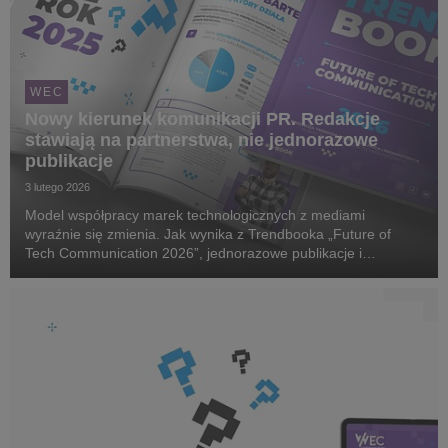
WEC
Nowy kierunek komunikacji PR. Redakcje
stawiają na partnerstwa, nie jednorazowe
publikacje
3 lutego 2026
Model współpracy marek technologicznych z mediami
wyraźnie się zmienia. Jak wynika z Trendbooka „Future of
Tech Communication 2026”, jednorazowe publikacje i
incydentalne działania PR tracą na znaczeniu, a ich miejsce
zajmują długoterminowe, partnerskie relacje oparte na...