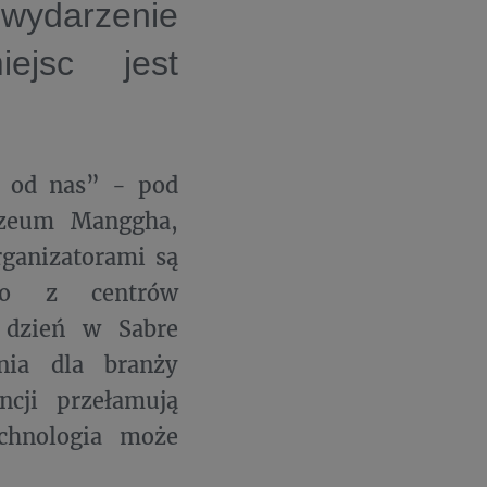
wydarzenie
ejsc jest
ę od nas” - pod
uzeum Manggha,
rganizatorami są
dno z centrów
 dzień w Sabre
nia dla branży
encji przełamują
echnologia może