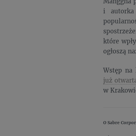
Manggha po
i autorka
popularnoś
spostrzeż
które wpły
ogłoszą n
Wstęp na k
już otwart
w Krakowi
O Sabre Corpor