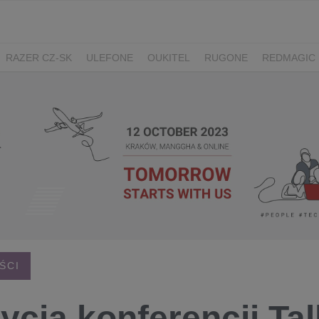
RAZER CZ-SK
ULEFONE
OUKITEL
RUGONE
REDMAGIC
ADATA
GYNCENTRUM
AURZEN
ŚCI
dycja konferencji Tal