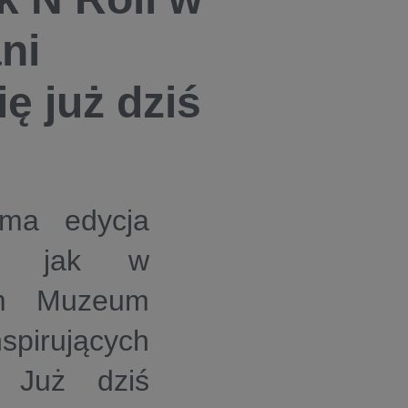
ni
ię już dziś
dma edycja
nie jak w
im Muzeum
spirujących
. Już dziś