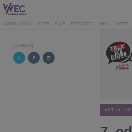
AKTUALNOŚCI
ACER
FIXIT
PREDATOR
WEC
RAZER
CK MEDIATOR
MIBRO
AUDEEO
TCL
GAM3RS_X
XPG
Udostępnij
AKTUALNO
7. e