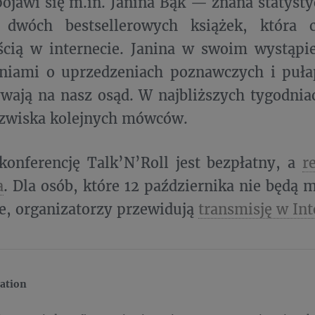
jawi się m.in. Janina Bąk — znana statysty
 dwóch bestsellerowych książek, która 
cią w internecie. Janina w swoim wystąpie
eniami o uprzedzeniach poznawczych i puła
wają na nasz osąd. W najbliższych tygodnia
azwiska kolejnych mówców.
onferencję Talk’N’Roll jest bezpłatny, a
r
a
. Dla osób, które 12 października nie będą 
e, organizatorzy przewidują
transmisję w Int
ation