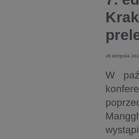
Krak
prele
28 sierpnia 202
W paźd
konfe
poprz
Manggh
wystąp