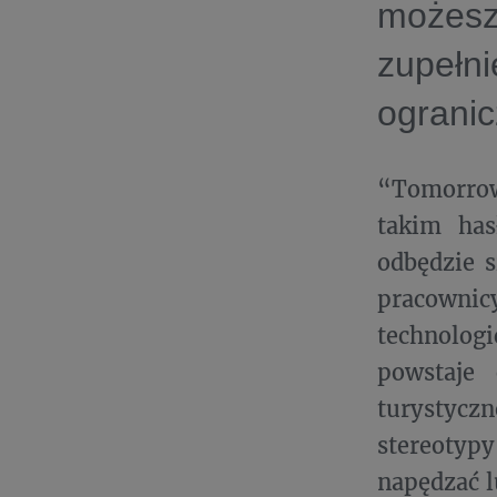
możesz
zupeł
ogranic
“Tomorrow
takim ha
odbędzie s
pracown
technolog
powstaje 
turystyczn
stereotyp
napędzać l