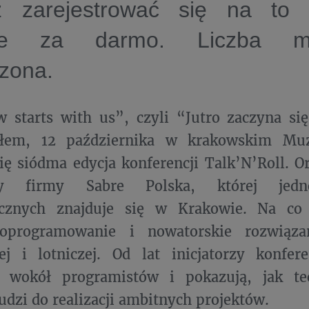
 zarejestrować się na to 
nie za darmo. Liczba mi
zona.
 starts with us”, czyli “Jutro zaczyna si
słem, 12 października w krakowskim M
ię siódma edycja konferencji Talk’N’Roll. O
icy firmy Sabre Polska, której je
icznych znajduje się w Krakowie. Na co
oprogramowanie i nowatorskie rozwiąza
ej i lotniczej. Od lat inicjatorzy konfer
y wokół programistów i pokazują, jak t
udzi do realizacji ambitnych projektów.