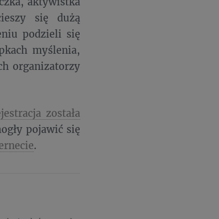
czka, aktywistka
cieszy się dużą
niu podzieli się
pkach myślenia,
ch organizatorzy
ejestracja została
mogły pojawić się
ernecie
.