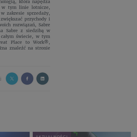
nologią, która napędza
 w tym linie lotnicze,
 w zakresie sprzedaży,
, zwiększać przychody i
oich rozwiązań, Sabre
ma Sabre z siedzibą w
 całym świecie, w tym
Great Place to Work®,
żna znaleźć na stronie
j
AKTUALNOŚCI