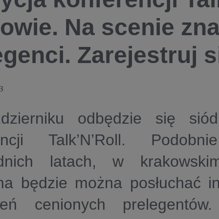
owie. Na scenie zna
genci. Zarejestruj s
3
zierniku odbędzie się sió
rencji Talk’N’Roll. Podob
ednich latach, w krakowsk
a będzie można posłuchać in
ień cenionych prelegentów