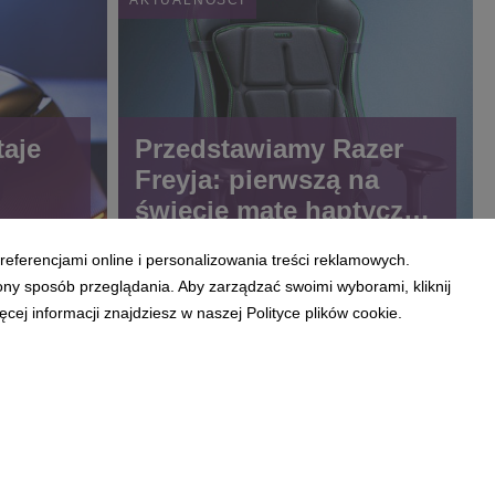
taje
Przedstawiamy Razer
Freyja: pierwszą na
świecie matę haptyczną
:
od Razer
referencjami online i personalizowania treści reklamowych.
 Pro
ony sposób przeglądania. Aby zarządzać swoimi wyborami, kliknij
sk V3
ej informacji znajdziesz w naszej Polityce plików cookie.