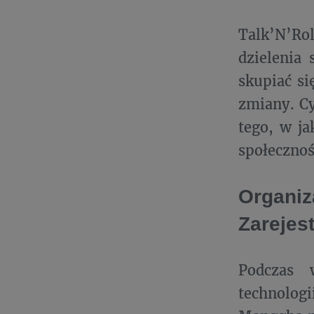
Talk’N’Ro
dzielenia 
skupiać si
zmiany. C
tego, w j
społecznoś
Organiza
Zarejes
Podczas 
technologi