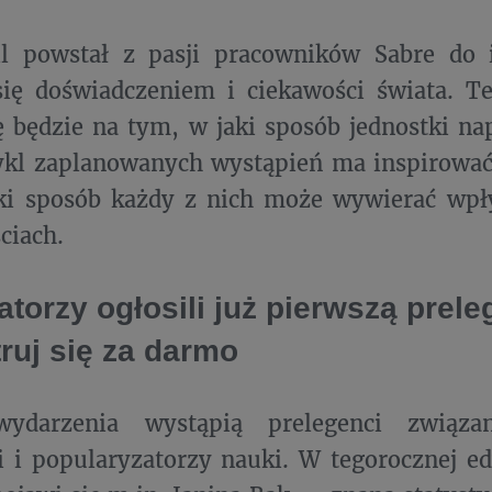
ll powstał z pasji pracowników Sabre do i
się doświadczeniem i ciekawości świata. T
ę będzie na tym, w jaki sposób jednostki na
ykl zaplanowanych wystąpień ma inspirować
aki sposób każdy z nich może wywierać wp
ciach.
torzy ogłosili już pierwszą prele
truj się za darmo
wydarzenia wystąpią prelegenci związ
i i popularyzatorzy nauki. W tegorocznej ed