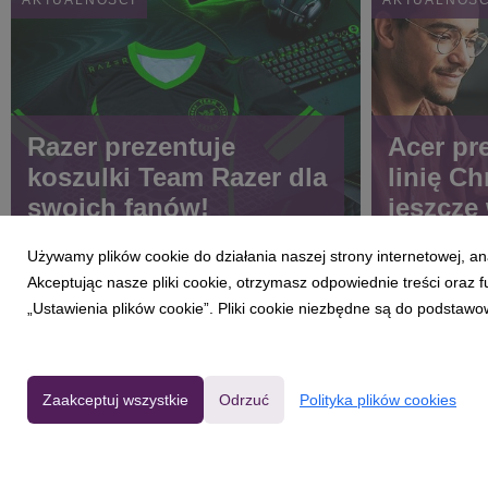
Razer prezentuje
Acer pr
koszulki Team Razer dla
linię C
swoich fanów!
jeszcze
intelige
Używamy plików cookie do działania naszej strony internetowej, an
Akceptując nasze pliki cookie, otrzymasz odpowiednie treści oraz
„Ustawienia plików cookie”. Pliki cookie niezbędne są do podstawo
Zaakceptuj wszystkie
Odrzuć
Polityka plików cookies