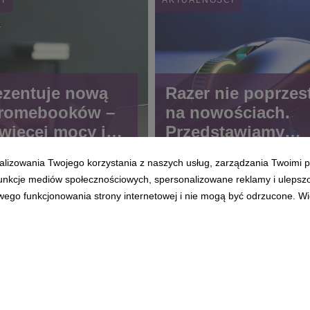
ezentuje nową
Razer nie poprzes
hromebooków –
na nowościach.
 więcej mocy i
Przedstawiamy
ntnych funkcji
najnowsze myszki
alizowania Twojego korzystania z naszych usług, zarządzania Twoimi p
Razer Basilisk V3
 funkcje mediów społecznościowych, spersonalizowane reklamy i ulepsz
35K I Razer Basili
wego funkcjonowania strony internetowej i nie mogą być odrzucone. Więc
35K