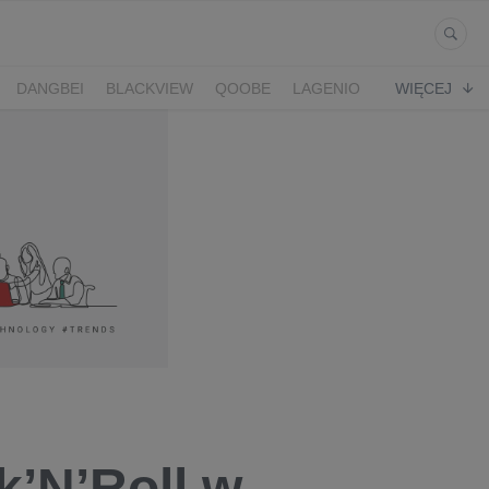
DANGBEI
BLACKVIEW
QOOBE
LAGENIO
WIĘCEJ
k’N’Roll w