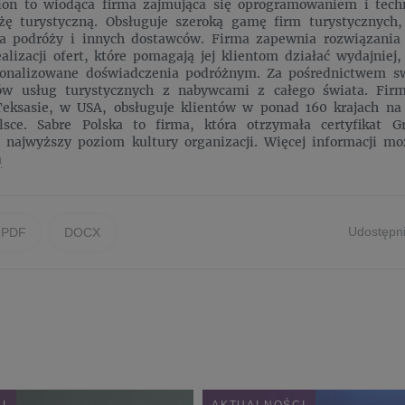
tion to wiodąca firma zajmująca się oprogramowaniem i tech
żę turystyczną. Obsługuje szeroką gamę firm turystycznych,
ura podróży i innych dostawców. Firma zapewnia rozwiązania
ealizacji ofert, które pomagają jej klientom działać wydajniej
sonalizowane doświadczenia podróżnym. Za pośrednictwem sw
ów usług turystycznych z nabywcami z całego świata. Fir
Teksasie, w USA, obsługuje klientów w ponad 160 krajach na
sce. Sabre Polska to firma, która otrzymała certyfikat 
 najwyższy poziom kultury organizacji. Więcej informacji mo
m
Udostępni
PDF
DOCX
I
AKTUALNOŚCI