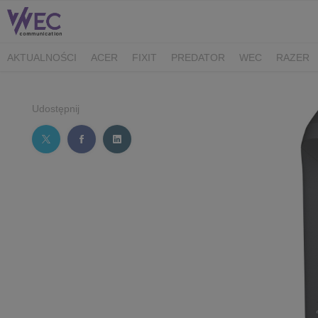
AKTUALNOŚCI
ACER
FIXIT
PREDATOR
WEC
RAZER
CK MEDIATOR
MIBRO
AUDEEO
TCL
GAM3RS_X
XPG
Udostępnij