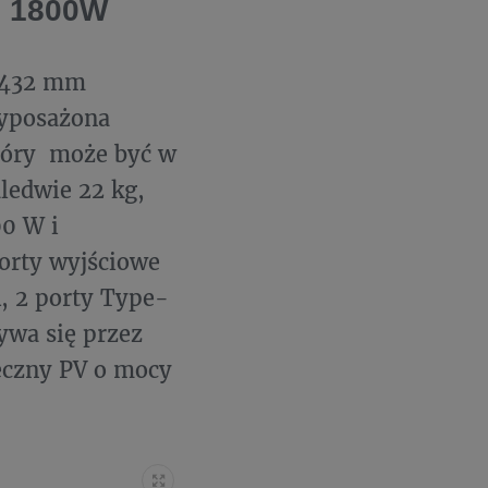
1 1800W
h 432 mm
Wyposażona
który może być w
ledwie 22 kg,
0 W i
porty wyjściowe
, 2 porty Type-
ywa się przez
eczny PV o mocy