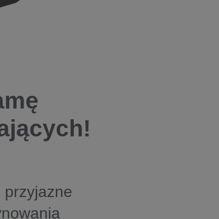
gamę
lających!
, przyjazne
ynowania