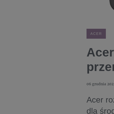
ACER
Acer
prze
06 grudnia 202
Acer ro
dla śr