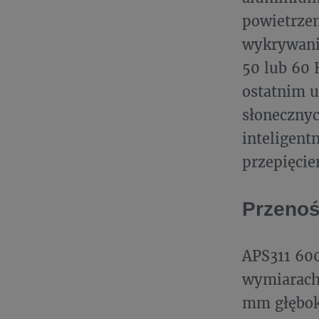
powietrzem
wykrywania
50 lub 60 
ostatnim u
słonecznyc
inteligent
przepięcie
Przenoś
APS311 600
wymiarach
mm głęboko