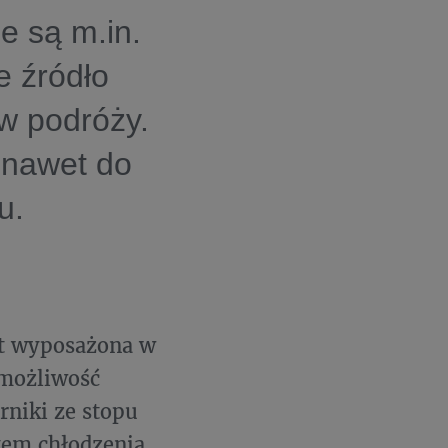
e są m.in.
e źródło
 w podróży.
 nawet do
u.
est wyposażona w
 możliwość
rniki ze stopu
stem chłodzenia