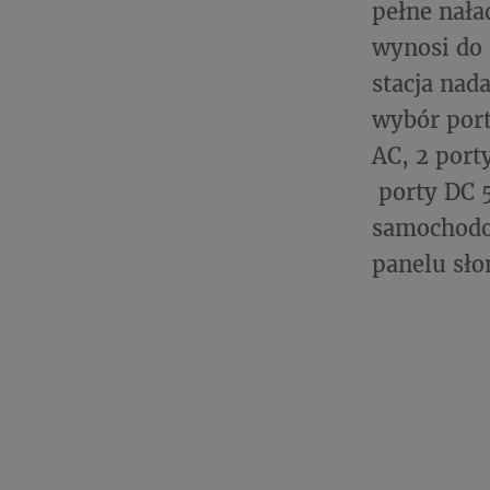
pełne nała
wynosi do 
stacja nad
wybór port
AC, 2 port
porty DC 5
samochodo
panelu sło