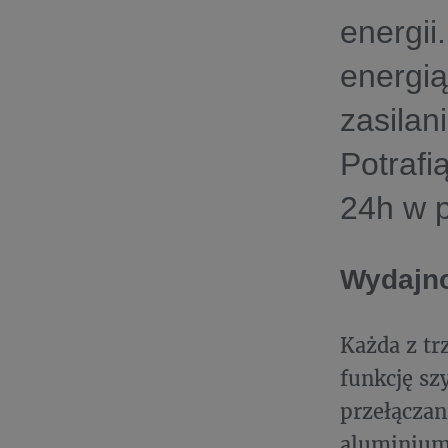
energii
energią
zasilan
Potrafi
24h w p
Wydajno
Każda z tr
funkcję sz
przełączan
aluminium 