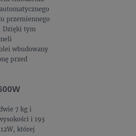
ę automatycznego
ądu przemiennego
. Dzięki tym
neli
kolei wbudowany
onę przed
 600W
dwie 7 kg i
ysokości i 193
12W, której