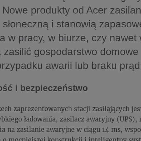
. Nowe produkty od Acer zasilan
 słoneczną i stanowią zapasow
ia w pracy, w biurze, czy nawet
ą zasilić gospodarstwo domowe
rzypadku awarii lub braku prąd
ść i bezpieczeństwo
zech zaprezentowanych stacji zasilających j
ybkiego ładowania, zasilacz awaryjny (UPS),
ia na zasilanie awaryjne w ciągu 14 ms, wspo
o mocniejszej konstrukcji i inteligentny sy