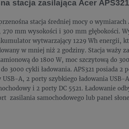
na stacja zasilająca Acer APS32
przenośna stacja średniej mocy o wymiarac
i, 270 mm wysokości i 300 mm głębokości. 
akumulator wytwarzający 1229 Wh energii, 
dowany w mniej niż 2 godziny. Stacja waży za
amionową do 1800 W, moc szczytową do 300
do 3000 cykli ładowania. APS321 posiada 2 
y USB-A, 2 porty szybkiego ładowania USB-A
mochodowy i 2 porty DC 5521. Ładowanie odb
ort zasilania samochodowego lub panel słon