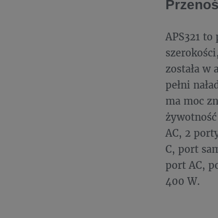
Przenoś
APS321 to 
szerokośc
została w 
pełni nała
ma moc zn
żywotność 
AC, 2 port
C, port sa
port AC, p
400 W.