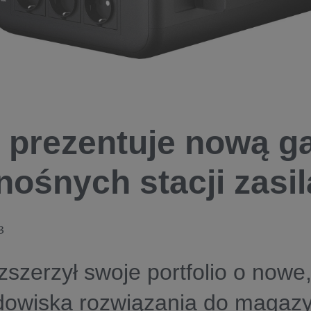
 prezentuje nową 
nośnych stacji zasi
3
zszerzył swoje portfolio o nowe
odowiska rozwiązania do magaz