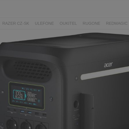
RAZER CZ-SK
ULEFONE
OUKITEL
RUGONE
REDMAGIC
ADATA
GYNCENTRUM
AURZEN