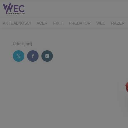
AKTUALNOŚCI
ACER
FIXIT
PREDATOR
WEC
RAZER
CK MEDIATOR
MIBRO
AUDEEO
TCL
GAM3RS_X
XPG
Udostępnij