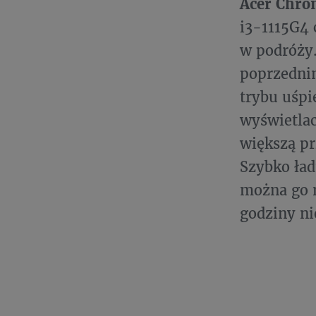
Acer Chro
i3-1115G4 
w podróży
poprzednim
trybu uśpi
wyświetlac
większą pr
Szybko ład
można go n
godziny ni