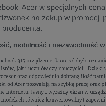
ooki Acer w specjalnych cenac
 dzwonek na zakup w promocji 
o producenta.
ść, mobilność i niezawodność w
ebook 315 urządzenie, które zdobyło uznan
listów, jak i uczniów czy nauczycieli. Dzięk
ocesor oraz odpowiednio dobraną ilość pam
i od Acer pozwalają na szybką pracę oraz p
ie internetu. Jasny i wyraźny ekran w urząd
h modelach również konwertowalny) zapewn