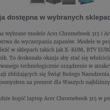
a dostępna w wybranych sklepa
na wybrane modele Acer Chromebook 315 i A
otrwa do wyczerpania zapasów. Modele w pr
leźć w sklepach takich jak X-KOM, RTV EUR
k. To doskonała okazja aby stać się właścic
wanego technologicznie urządzenie w atrakcy
azji zbliżających się Świąt Bożego Narodzeni
pomysłem na prezent dla Waszych najbliższy
dzie kupić laptop Acer Chromebook 315 w p