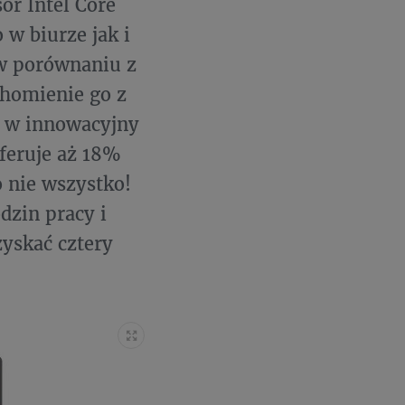
or Intel Core
 w biurze jak i
w porównaniu z
chomienie go z
y w innowacyjny
oferuje aż 18%
o nie wszystko!
dzin pracy i
yskać cztery