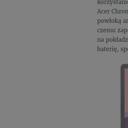
korzystani
Acer Chro
powłoką an
czemu zap
na pokładz
baterię, s