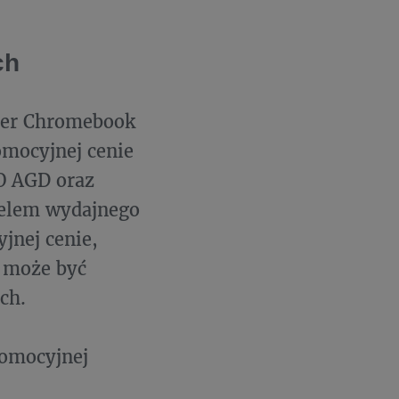
ch
cer Chromebook
omocyjnej cenie
O AGD oraz
ielem wydajnego
jnej cenie,
a może być
ch.
romocyjnej