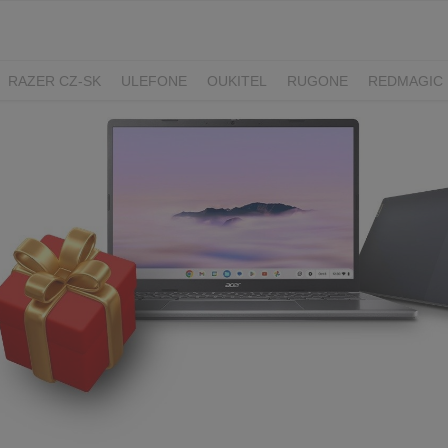
RAZER CZ-SK
ULEFONE
OUKITEL
RUGONE
REDMAGIC
ADATA
GYNCENTRUM
AURZEN