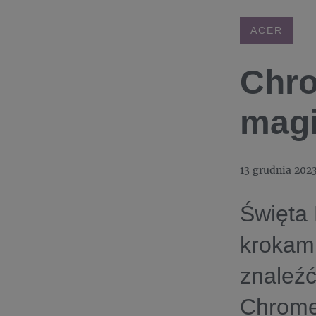
ACER
Chro
magi
13 grudnia 202
Święta 
krokami
znaleźć
Chromeb