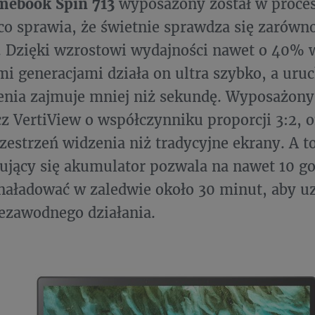
mebook Spin 713
wyposażony został w proces
co sprawia, że świetnie sprawdza się zarówno
. Dzięki wzrostowi wydajności nawet o 40% 
i generacjami działa on ultra szybko, a uru
enia zajmuje mniej niż sekundę. Wyposażon
z VertiView o współczynniku proporcji 3:2, 
zestrzeń widzenia niż tradycyjne ekrany. A t
ujący się akumulator pozwala na nawet 10 go
aładować w zaledwie około 30 minut, aby uz
ezawodnego działania.