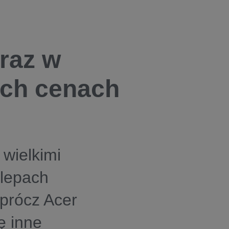
raz w
ych cenach
 wielkimi
klepach
Oprócz Acer
ę inne