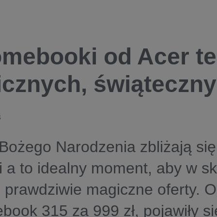
mebooki od Acer te
cznych, świąteczn
3
Bożego Narodzenia zbliżają się
 a to idealny moment, aby w s
 prawdziwie magiczne oferty. 
ook 315 za 999 zł, pojawiły si