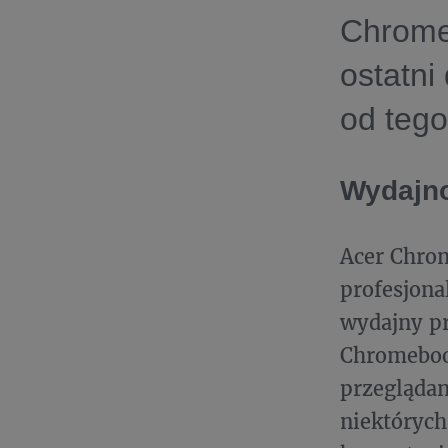
Chromeb
ostatni
od teg
Wydajno
Acer Chrom
profesjona
wydajny pr
Chromebook
przeglądan
niektóryc