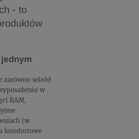
h - to
produktów
 jednym
ie zarówno wśród
i wyposażeniu w
ięci RAM,
łynne
zeniach (w
ia komfortowe