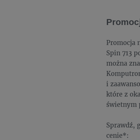
Promocj
Promocja 
Spin 713 p
można zna
Komputroni
i zaawanso
które z ok
świetnym 
Sprawdź, g
cenie*: