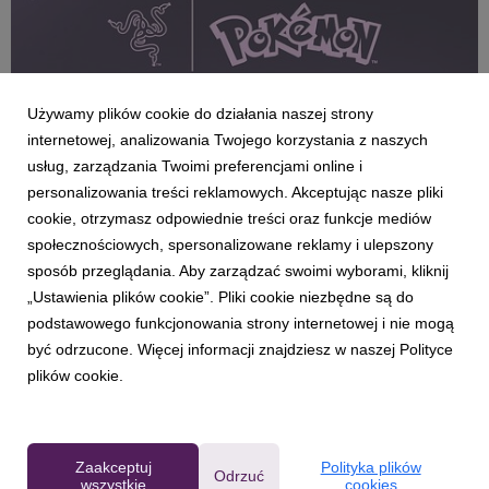
Używamy plików cookie do działania naszej strony
internetowej, analizowania Twojego korzystania z naszych
usług, zarządzania Twoimi preferencjami online i
personalizowania treści reklamowych. Akceptując nasze pliki
RAZER
cookie, otrzymasz odpowiednie treści oraz funkcje mediów
Kiedy gaming spotyka magię Pokémonów:
społecznościowych, spersonalizowane reklamy i ulepszony
Razer przedstawia najnowszą linię urządzeń,
sposób przeglądania. Aby zarządzać swoimi wyborami, kliknij
obok której trudno przejść obojętnie
„Ustawienia plików cookie”. Pliki cookie niezbędne są do
6 lipca 2026
podstawowego funkcjonowania strony internetowej i nie mogą
Razer™ ogłosił dziś premierę wyczekiwanej kolekcji Razer
być odrzucone. Więcej informacji znajdziesz w naszej Polityce
Espeon & Umbreon, opracowanej we współpracy z The
plików cookie.
Pokémon Company International. Zestaw można nabyć na
stronie Razer.com, w salonach RazerStores na całym świecie
oraz u wybranych partnerów.
Zaakceptuj
Polityka plików
Odrzuć
wszystkie
cookies