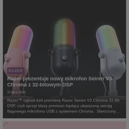
RAZER
Razer prezentuje nowy mikrofon Seiren V3
Chroma z 32-bitowym DSP
22 lipca 2026
Razer™ ogłosił dziś premierę Razer Seiren V3 Chroma 32-Bit
DSP, czyli sprzęt klasy premium będący ulepszoną wersją
flagowego mikrofonu USB z systemem Chroma. Stworzony
dla twórców i streamerów, którzy wymagają studyjnej jakości
głosu bez skomplikowanego, tradycyjnego sp...