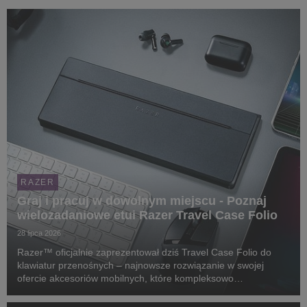
RAZER
Graj i pracuj w dowolnym miejscu - Poznaj
wielozadaniowe etui Razer Travel Case Folio
28 lipca 2026
Razer™ oficjalnie zaprezentował dziś Travel Case Folio do
klawiatur przenośnych – najnowsze rozwiązanie w swojej
ofercie akcesoriów mobilnych, które kompleksowo
zabezpiecza klawiaturę, służy za regulowaną podstawkę dla
tabletów i konsol przenośnych, a także bez problemu ...