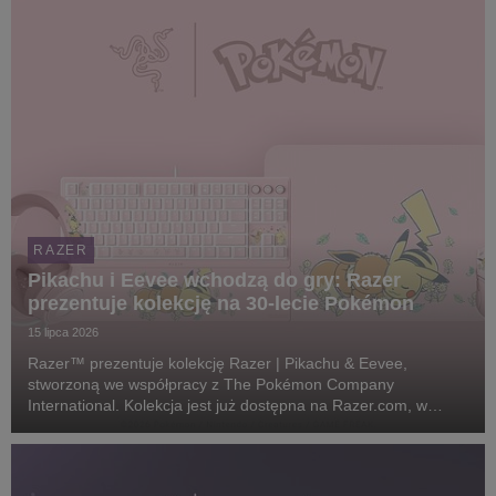
RAZER
Pikachu i Eevee wchodzą do gry: Razer
prezentuje kolekcję na 30-lecie Pokémon
15 lipca 2026
Razer™ prezentuje kolekcję Razer | Pikachu & Eevee,
stworzoną we współpracy z The Pokémon Company
International. Kolekcja jest już dostępna na Razer.com, w
sklepach RazerStore na całym świecie oraz u wybranych
partnerów.