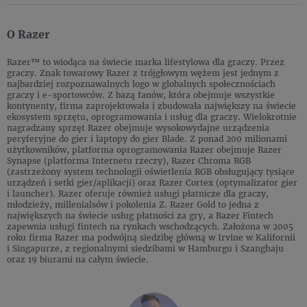
O Razer
Razer™ to wiodąca na świecie marka lifestylowa dla graczy. Przez
graczy. Znak towarowy Razer z trójgłowym wężem jest jednym z
najbardziej rozpoznawalnych logo w globalnych społecznościach
graczy i e-sportowców. Z bazą fanów, która obejmuje wszystkie
kontynenty, firma zaprojektowała i zbudowała największy na świecie
ekosystem sprzętu, oprogramowania i usług dla graczy. Wielokrotnie
nagradzany sprzęt Razer obejmuje wysokowydajne urządzenia
peryferyjne do gier i laptopy do gier Blade. Z ponad 200 milionami
użytkowników, platforma oprogramowania Razer obejmuje Razer
Synapse (platforma Internetu rzeczy), Razer Chroma RGB
(zastrzeżony system technologii oświetlenia RGB obsługujący tysiące
urządzeń i setki gier/aplikacji) oraz Razer Cortex (optymalizator gier
i launcher). Razer oferuje również usługi płatnicze dla graczy,
młodzieży, millenialsów i pokolenia Z. Razer Gold to jedna z
największych na świecie usług płatności za gry, a Razer Fintech
zapewnia usługi fintech na rynkach wschodzących. Założona w 2005
roku firma Razer ma podwójną siedzibę główną w Irvine w Kalifornii
i Singapurze, z regionalnymi siedzibami w Hamburgu i Szanghaju
oraz 19 biurami na całym świecie.