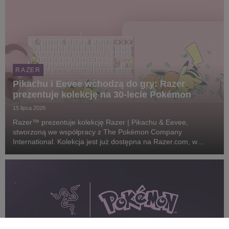
RAZER
Pikachu i Eevee wchodzą do gry: Razer
prezentuje kolekcję na 30-lecie Pokémon
15 lipca 2026
Razer™ prezentuje kolekcję Razer | Pikachu & Eevee,
stworzoną we współpracy z The Pokémon Company
International. Kolekcja jest już dostępna na Razer.com, w
sklepach RazerStore na całym świecie oraz u wybranych
partnerów.