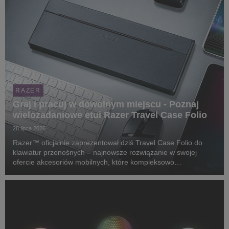
RAZER
Graj i pracuj w dowolnym miejscu - Poznaj
wielozadaniowe etui Razer Travel Case Folio
28 lipca 2026
Razer™ oficjalnie zaprezentował dziś Travel Case Folio do
klawiatur przenośnych – najnowsze rozwiązanie w swojej
ofercie akcesoriów mobilnych, które kompleksowo
zabezpiecza klawiaturę, służy za regulowaną podstawkę dla
tabletów i konsol przenośnych, a także bez problemu ...