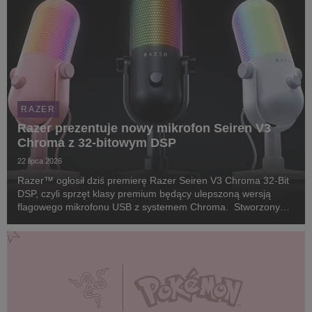
RAZER
Razer prezentuje nowy mikrofon Seiren V3
Chroma z 32-bitowym DSP
22 lipca 2026
Razer™ ogłosił dziś premierę Razer Seiren V3 Chroma 32-Bit
DSP, czyli sprzęt klasy premium będący ulepszoną wersją
flagowego mikrofonu USB z systemem Chroma. Stworzony
dla twórców i streamerów, którzy wymagają studyjnej jakości
głosu bez skomplikowanego, tradycyjnego sp...