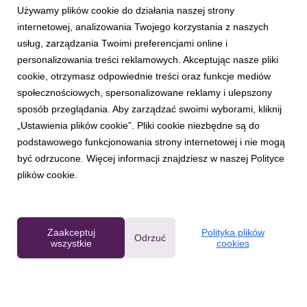
Używamy plików cookie do działania naszej strony
internetowej, analizowania Twojego korzystania z naszych
usług, zarządzania Twoimi preferencjami online i
personalizowania treści reklamowych. Akceptując nasze pliki
RAZER
cookie, otrzymasz odpowiednie treści oraz funkcje mediów
Kiedy gaming spotyka magię Pokémonów:
społecznościowych, spersonalizowane reklamy i ulepszony
Razer przedstawia najnowszą linię urządzeń,
sposób przeglądania. Aby zarządzać swoimi wyborami, kliknij
obok której trudno przejść obojętnie
„Ustawienia plików cookie”. Pliki cookie niezbędne są do
6 lipca 2026
podstawowego funkcjonowania strony internetowej i nie mogą
Razer™ ogłosił dziś premierę wyczekiwanej kolekcji Razer
być odrzucone. Więcej informacji znajdziesz w naszej Polityce
Espeon & Umbreon, opracowanej we współpracy z The
plików cookie.
Pokémon Company International. Zestaw można nabyć na
stronie Razer.com, w salonach RazerStores na całym świecie
oraz u wybranych partnerów.
Zaakceptuj
Polityka plików
Odrzuć
wszystkie
cookies
Powered by