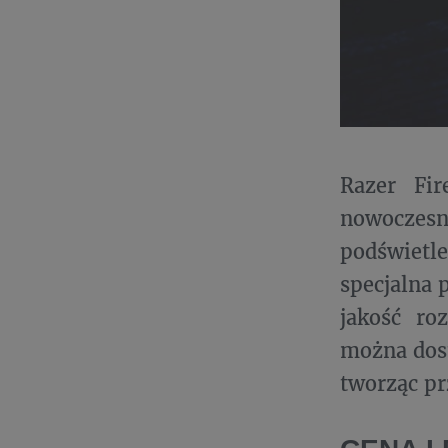
Razer Fir
nowoczesn
podświetl
specjalna 
jakość ro
można dost
tworząc pr