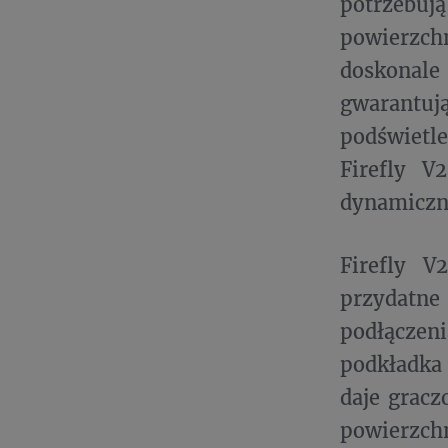
potrzebuj
powierzc
doskonale
gwarantuj
podświetl
Firefly V
dynamiczne
Firefly V
przydatne
podłącze
podkładka
daje gracz
powierzch