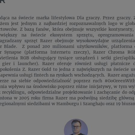
R
ąca na świecie marka lifestylowa Dla graczy. Przez graczy.
żem jest jednym z najbardziej rozpoznawalnych logo w globa
rtowców. Z bazą fanów, która obejmuje wszystkie kontynenty, 
jwiększy na świecie ekosystem sprzętu, oprogramowania
nagradzany sprzęt Razer obejmuje wysokowydajne urządzenia 
er Blade. Z ponad 200 milionami użytkowników, platforma
r Synapse (platforma Internetu rzeczy), Razer Chroma RG
wietlenia RGB obsługujący tysiące urządzeń i setki gier/aplik
 gier i launcher). Razer oferuje również usługi płatnicze 
 pokolenia Z. Razer Gold to jedna z największych na świecie us
zapewnia usługi fintech na rynkach wschodzących. Razer angaż
bierze na siebie odpowiedzialność poprzez ruch #GoGreenWit
ia wpływu na środowisko poprzez różne inicjatywy, w tym wy
 recyklingu, odpowiedzialne projektowanie i zachęcanie do odp
ożona w 2005 roku firma Razer ma podwójną siedzibę główną w
regionalnymi siedzibami w Hamburgu i Szanghaju oraz 19 biuram