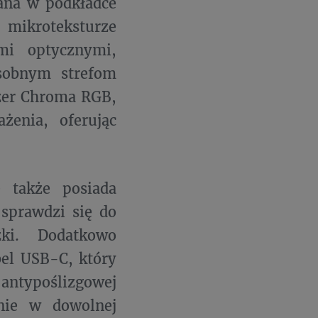
wana w podkładce
mikroteksturze
mi optycznymi,
osobnym strefom
zer Chroma RGB,
żenia, oferując
 także posiada
sprawdzi się do
ki. Dodatkowo
el USB-C, który
 antypoślizgowej
lnie w dowolnej