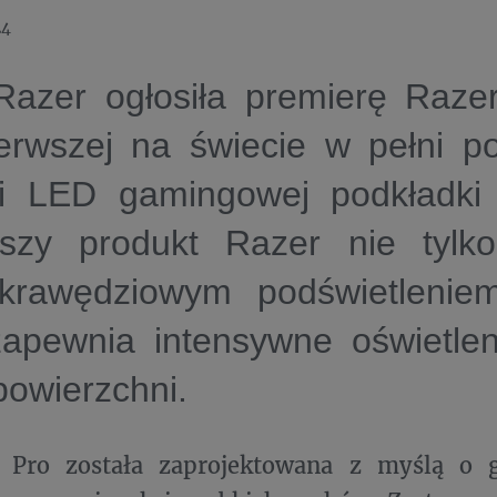
24
Razer ogłosiła premierę Razer
erwszej na świecie w pełni po
i LED gamingowej podkładki
szy produkt Razer nie tylk
krawędziowym podświetlenie
zapewnia intensywne oświetlen
powierzchni.
2 Pro została zaprojektowana z myślą o g