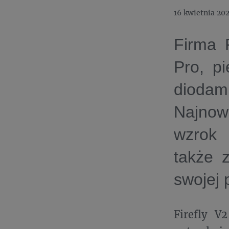
16 kwietnia 20
Firma 
Pro, pi
diodam
Najnow
wzrok 
także 
swojej 
Firefly V