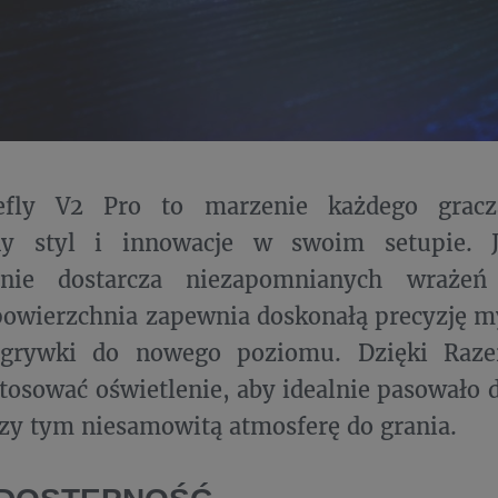
efly V2 Pro to marzenie każdego gracz
y styl i innowacje w swoim setupie. J
enie dostarcza niezapomnianych wrażeń
powierzchnia zapewnia doskonałą precyzję m
zgrywki do nowego poziomu. Dzięki Raz
osować oświetlenie, aby idealnie pasowało d
zy tym niesamowitą atmosferę do grania.