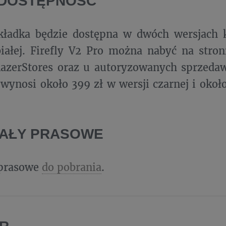
 DOSTĘPNOŚĆ
ładka będzie dostępna w dwóch wersjach k
białej. Firefly V2 Pro można nabyć na stro
RazerStores oraz u autoryzowanych sprzeda
wynosi około 399 zł w wersji czarnej i około
IAŁY PRASOWE
 prasowe
do pobrania
.