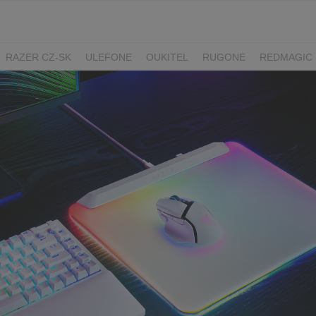
RAZER CZ-SK
ULEFONE
OUKITEL
RUGONE
REDMAGIC
ADATA
GYNCENTRUM
AURZEN