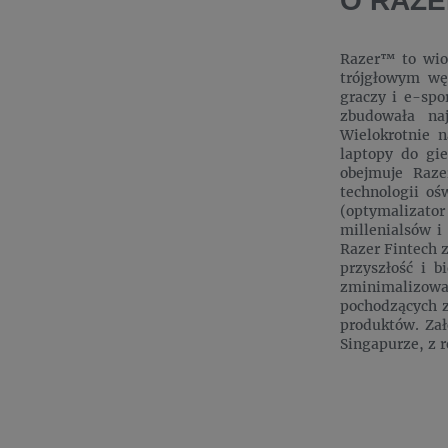
O RAZE
Razer™ to wiod
trójgłowym wę
graczy i e-spo
zbudowała na
Wielokrotnie 
laptopy do gi
obejmuje Raze
technologii oś
(optymalizator
millenialsów i
Razer Fintech 
przyszłość i 
zminimalizowan
pochodzących z
produktów. Zał
Singapurze, z 