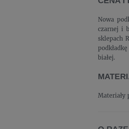
CENA I
Nowa podk
czarnej i 
sklepach 
podkładkę 
białej.
MATER
Materiały