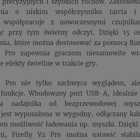
ą precyzyjnych i szybkich ruchów. Zastoso
hnia o niskim współczynniku tarcia i 
 współpracuje z nowoczesnymi czujnika
ąc przy tym świetny odczyt. Dzięki 15 
enia, które można dostosować za pomocą Ra
2 Pro zapewnia graczom niesamowite wra
 efekty świetlne w trakcie gry.
2 Pro nie tylko zachwyca wyglądem, ale
 funkcje. Wbudowany port USB-A, idealnie 
nia nadajnika od bezprzewodowej mysz
 jest wyposażona w wygodny, odłączany kab
om możliwość ładowania np. myszki. Dzięki
ni, Firefly V2 Pro można ustawić stabi