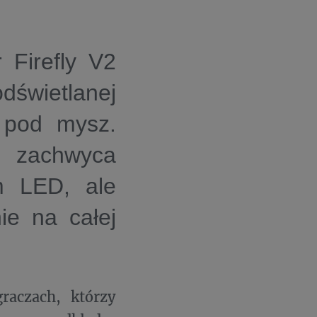
 Firefly V2
dświetlanej
 pod mysz.
o zachwyca
m LED, ale
ie na całej
raczach, którzy