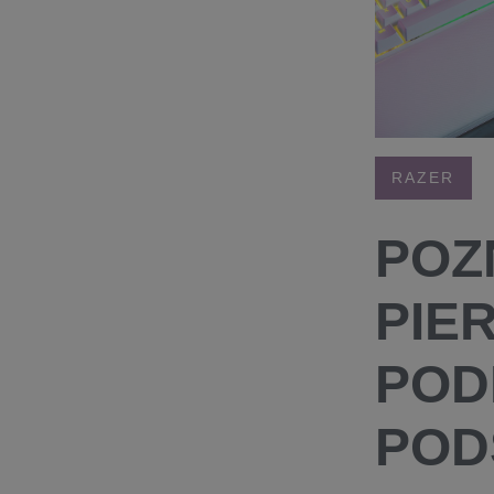
RAZER
POZ
PIE
POD
POD