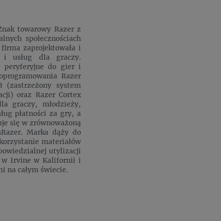
 Znak towarowy Razer z
lnych społecznościach
firma zaprojektowała i
 i usług dla graczy.
peryferyjne do gier i
 oprogramowania Razer
B (zastrzeżony system
acji) oraz Razer Cortex
dla graczy, młodzieży,
ług płatności za gry, a
uje się w zrównoważoną
hRazer. Marka dąży do
korzystanie materiałów
owiedzialnej utylizacji
 Irvine w Kalifornii i
i na całym świecie.