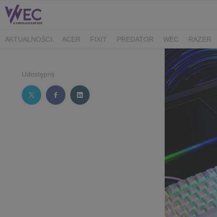
AKTUALNOŚCI
ACER
FIXIT
PREDATOR
WEC
RAZER
CK MEDIATOR
MIBRO
AUDEEO
TCL
GAM3RS_X
XPG
Udostępnij