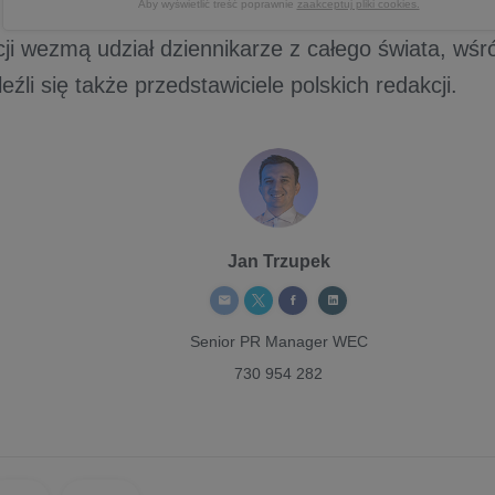
Aby wyświetlić treść poprawnie
zaakceptuj pliki cookies.
ji wezmą udział dziennikarze z całego świata, wś
źli się także przedstawiciele polskich redakcji.
Jan Trzupek
Senior PR Manager
WEC
730 954 282