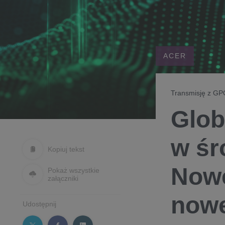
ACER
Transmisję z GP
Glob
w śr
Kopiuj tekst
Nowe
Pokaż wszystkie
załączniki
nowe
Udostępnij