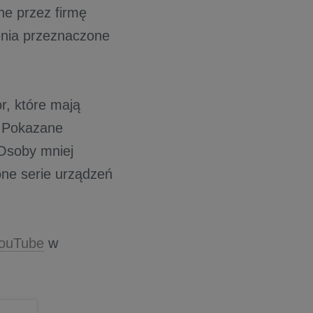
ne przez firmę
enia przeznaczone
r, które mają
. Pokazane
 Osoby mniej
ne serie urządzeń
ouTube
w