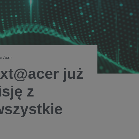
i Acer
ext@acer już
sję z
wszystkie