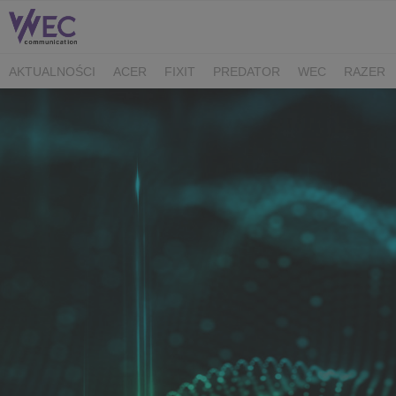
AKTUALNOŚCI
ACER
FIXIT
PREDATOR
WEC
RAZER
CK MEDIATOR
MIBRO
AUDEEO
TCL
GAM3RS_X
XPG