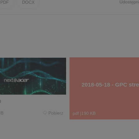
Udostępni
PDF
DOCX
2018-05-18 - GPC str
g
MB
Pobierz
pdf
|
190 KB