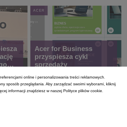
ACER
iesza
Acer for Business
ację
przyspiesza cykl
go
sprzedaży
referencjami online i personalizowania treści reklamowych.
ncja
ony sposób przeglądania. Aby zarządzać swoimi wyborami, kliknij
pracę
ej informacji znajdziesz w naszej Polityce plików cookie.