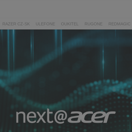
RAZER CZ-SK
ULEFONE
OUKITEL
RUGONE
REDMAGIC
ADATA
GYNCENTRUM
AURZEN