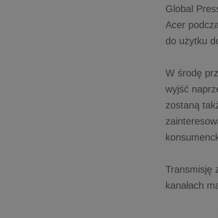
Global Pres
Acer podcza
do użytku d
W środę prz
wyjść naprz
zostaną tak
zainteresow
konsumenck
Transmisję
kanałach ma