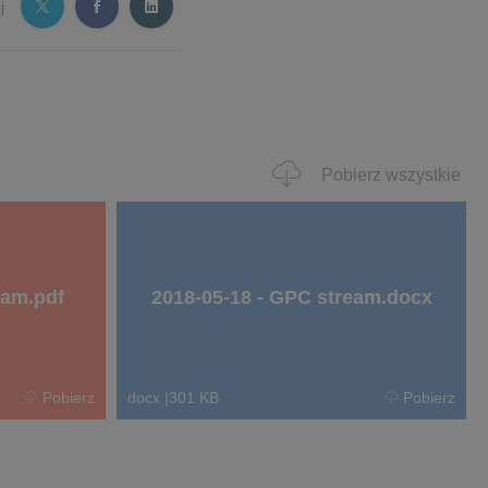
j
Pobierz wszystkie
eam.pdf
2018-05-18 - GPC stream.docx
Pobierz
docx
|
301 KB
Pobierz