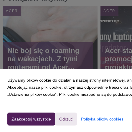
ACER
ACER
Nie bój się o roaming
Acer st
na wakacjach. Z tymi
promocj
routerami od Acer
projekto
będziesz zawsze w
ekran d
Używamy plików cookie do działania naszej strony internetowej, an
zasięgu
Akceptując nasze pliki cookie, otrzymasz odpowiednie treści oraz
„Ustawienia plików cookie”. Pliki cookie niezbędne są do podstawo
Zaakceptuj wszystkie
Odrzuć
Polityka plików cookies