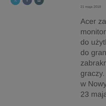
21 maja 2018
Acer z
monito
do użyt
do gran
zabrakn
graczy.
w Nowy
23 maja