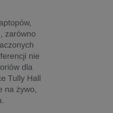
laptopów,
h, zarówno
naczonych
erencji nie
oriów dla
e Tully Hall
e na żywo,
u.