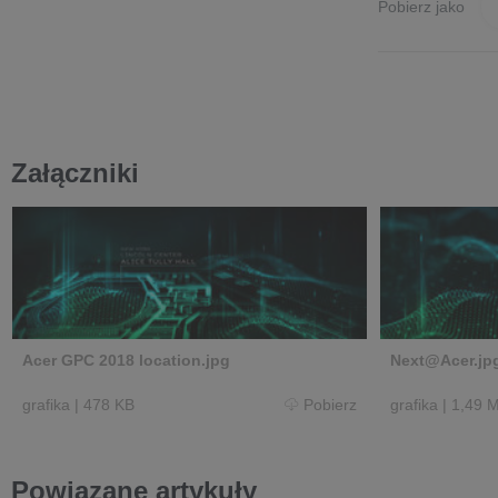
Pobierz jako
Załączniki
Acer GPC 2018 location.jpg
Next@Acer.jp
grafika
|
478 KB
Pobierz
grafika
|
1,49 
Powiązane artykuły