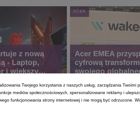
ACER
artuje z nową
Acer EMEA przysp
ą - Laptop,
cyfrową transform
r i większy
swojego globalne
o rozrywki
łańcucha dostaw.
alizowania Twojego korzystania z naszych usług, zarządzania Twoimi p
Sztuczna intelige
 funkcje mediów społecznościowych, spersonalizowane reklamy i ulepsz
pomoże ulepszyć 
wego funkcjonowania strony internetowej i nie mogą być odrzucone. Więc
sieci logistycznej