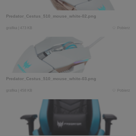
Predator_Cestus_510_mouse_white-02.png
grafika
|
473 KB
Pobierz
Predator_Cestus_510_mouse_white-03.png
grafika
|
458 KB
Pobierz