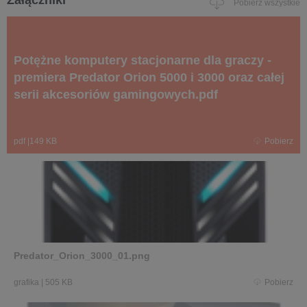
Pobierz wszystkie
Potężne komputery stacjonarne dla graczy -
premiera Predator Orion 5000 i 3000 oraz całej
serii akcesoriów gamingowych.pdf
pdf
|
149 KB
Pobierz
Predator_Orion_3000_01.png
grafika
|
505 KB
Pobierz