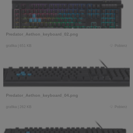
Predator_Aethon_keyboard_02.png
grafika
|
651 KB
Pobierz
Predator_Aethon_keyboard_04.png
grafika
|
262 KB
Pobierz