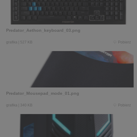
Predator_Aethon_keyboard_03.png
grafika
|
527 KB
Pobierz
Predator_Mousepad_mode_01.png
grafika
|
340 KB
Pobierz