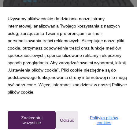
Używamy plików cookie do działania naszej strony
Predator_Aethon_keyboard_05.png
internetowej, analizowania Twojego korzystania z naszych
usług, zarządzania Twoimi preferencjami online i
grafika
|
274 KB
Pobierz
personalizowania treści reklamowych. Akceptując nasze pliki
cookie, otrzymasz odpowiednie treści oraz funkcje mediów
społecznościowych, spersonalizowane reklamy i ulepszony
sposób przeglądania. Aby zarządzać swoimi wyborami, kliknij
„Ustawienia plików cookie”. Pliki cookie niezbędne są do
podstawowego funkcjonowania strony internetowej i nie mogą
być odrzucone. Więcej informacji znajdziesz w naszej Polityce
Predator_Ultrawide_RGB_Mousepad_01.png
plików cookie.
grafika
|
508 KB
Pobierz
Zaakceptuj
Polityka plików
Odrzuć
wszystkie
cookies