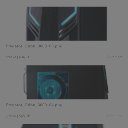
Predator_Orion_3000_03.png
grafika
|
494 KB
Pobierz
Predator_Orion_3000_04.png
grafika
|
545 KB
Pobierz