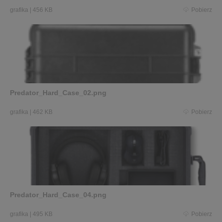
grafika
|
456 KB
Pobierz
Predator_Hard_Case_02.png
grafika
|
462 KB
Pobierz
Predator_Hard_Case_04.png
grafika
|
495 KB
Pobierz