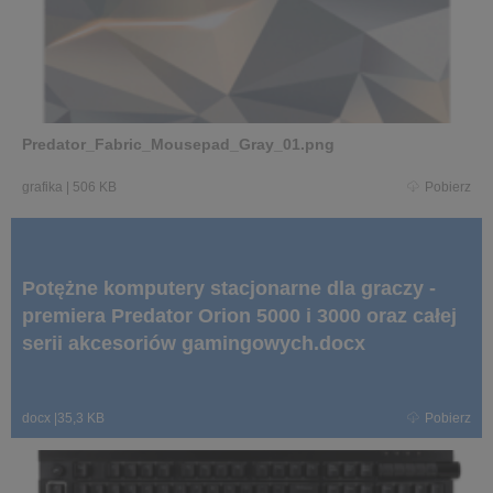
Predator_Fabric_Mousepad_Gray_01.png
grafika
|
506 KB
Pobierz
Potężne komputery stacjonarne dla graczy -
premiera Predator Orion 5000 i 3000 oraz całej
serii akcesoriów gamingowych.docx
docx
|
35,3 KB
Pobierz