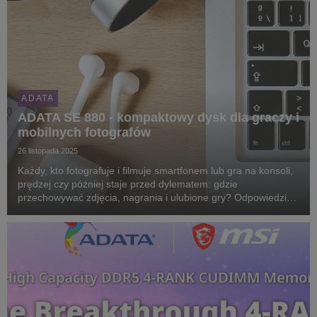
ADATA
ADATA SE 880 - kompaktowy dysk dla graczy i
mobilnych fotografów
26 listopada 2025
Każdy, kto fotografuje i filmuje smartfonem lub gra na konsoli,
prędzej czy później staje przed dylematem: gdzie
przechowywać zdjęcia, nagrania i ulubione gry? Odpowiedzią
może być kompaktowy dysk ADATA SE 880. Warto się nim
zainteresować zwłaszcza podczas trwającego wła...