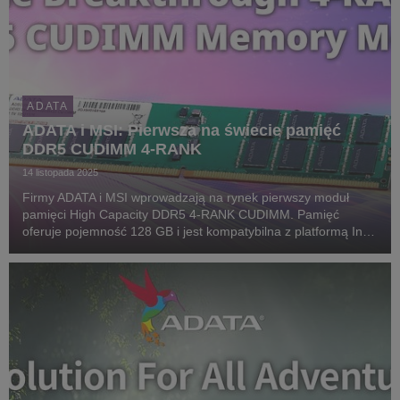
ADATA
ADATA i MSI: Pierwsza na świecie pamięć
DDR5 CUDIMM 4-RANK
14 listopada 2025
Firmy ADATA i MSI wprowadzają na rynek pierwszy moduł
pamięci High Capacity DDR5 4-RANK CUDIMM. Pamięć
oferuje pojemność 128 GB i jest kompatybilna z platformą Intel
Z890.