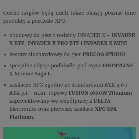
Goście targów będą mieli także okazję poznać inne
produkty z portfolio XPG:
obudowy do gier z rodziny INVADER X -
INVADER
X BTF
, I
NVADER X PRO BTF
i
INVADER X MINI
zestaw słuchawkowy do gier
PRECOG STUDIO
specjalne edycje podkładki pod mysz
FRONTLINE
X Xtreme Saga L
zasilacze XPG zgodne ze standardami ATX 3.0 i
ATX 3.1 - m.in. topowy
FUSION 1600W Titanium
zaprojektowany we współpracy z DELTA
Electronics oraz pierwszy zasilacz
XPG SFX
Platinum
.