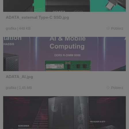
ADATA_external Type-C SSD.jpg
grafika
|
448 KB
Pobierz
ADATA_AI.jpg
grafika
|
1,45 MB
Pobierz