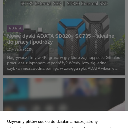
ADATA
Nowe dyski ADATA SD820 i SC735 – idealne
do pracy i podróży
17 września 2025
Nagrywasz filmy w 4K, grasz w gry które zajmują setki GB albo
pracujesz z laptopem w podróży? Wtedy liczy się jedno:
szybka i niezawodna pamięć w zasięgu ręki. ADATA właśnie
wprowadziła na rynek dwa nowe dyski SSD – SD820 i SC735 –
które są tak twarde, że nie straszny im...
Używamy plików cookie do działania naszej strony