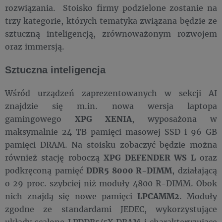
rozwiązania. Stoisko firmy podzielone zostanie na
trzy kategorie, których tematyka związana będzie ze
sztuczną inteligencją, zrównoważonym rozwojem
oraz immersją.
Sztuczna inteligencja
Wśród urządzeń zaprezentowanych w sekcji AI
znajdzie się m.in. nowa wersja laptopa
gamingowego
XPG XENIA
, wyposażona w
maksymalnie 24 TB pamięci masowej SSD i 96 GB
pamięci DRAM. Na stoisku zobaczyć będzie można
również stację roboczą
XPG DEFENDER WS L
oraz
podkręconą pamięć
DDR5 8000 R-DIMM
, działającą
o 29 proc. szybciej niż moduły 4800 R-DIMM. Obok
nich znajdą się nowe pamięci
LPCAMM2
. Moduły
zgodne ze standardami JEDEC, wykorzystujące
układy scalone LPDDR5/5X DRAM i charakteryzujące