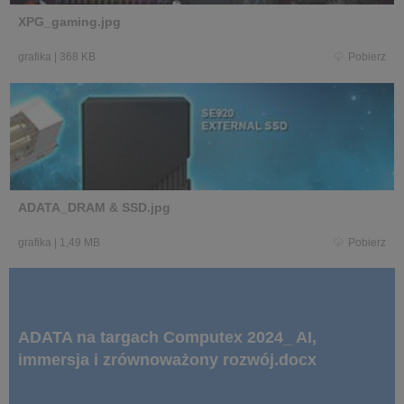
XPG_gaming.jpg
grafika
|
368 KB
Pobierz
ADATA_DRAM & SSD.jpg
grafika
|
1,49 MB
Pobierz
ADATA na targach Computex 2024_ AI,
immersja i zrównoważony rozwój.docx