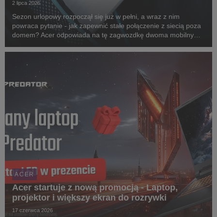
2 lipca 2026
Sezon urlopowy rozpoczął się już w pełni, a wraz z nim
powraca pytanie - jak zapewnić stałe połączenie z siecią poza
domem? Acer odpowiada na tę zagwozdkę dwoma mobilnymi
routerami 5G: Connect M4 oraz Connect M6e. Oba
urządzenia zostały zaprojektowane z myślą o ludziach ...
ACER
Acer startuje z nową promocją - Laptop,
projektor i większy ekran do rozrywki
17 czerwca 2026