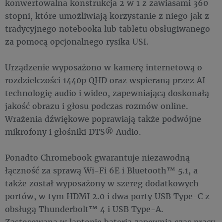
konwertowalna konstrukcja 2 w 1 z zawiasami 360
stopni, które umożliwiają korzystanie z niego jak z
tradycyjnego notebooka lub tabletu obsługiwanego
za pomocą opcjonalnego rysika USI.
Urządzenie wyposażono w kamerę internetową o
rozdzielczości 1440p QHD oraz wspieraną przez AI
technologię audio i wideo, zapewniającą doskonałą
jakość obrazu i głosu podczas rozmów online.
Wrażenia dźwiękowe poprawiają także podwójne
mikrofony i głośniki DTS® Audio.
Ponadto Chromebook gwarantuje niezawodną
łączność za sprawą Wi-Fi 6E i Bluetooth™ 5.1, a
także został wyposażony w szereg dodatkowych
portów, w tym HDMI 2.0 i dwa porty USB Type-C z
obsługą Thunderbolt™ 4 i USB Type-A.
Zastosowana w laptopie bateria zapewnia czas pracy