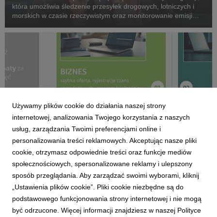
która umożliwia śledzenie przesyłek drogowych, lotniczych i
morskich w czasie rzeczywistym oraz monitorowanie emisji
CO₂ w całej sieci logistycznej.
Używamy plików cookie do działania naszej strony
internetowej, analizowania Twojego korzystania z naszych
usług, zarządzania Twoimi preferencjami online i
personalizowania treści reklamowych. Akceptując nasze pliki
cookie, otrzymasz odpowiednie treści oraz funkcje mediów
społecznościowych, spersonalizowane reklamy i ulepszony
ACER
sposób przeglądania. Aby zarządzać swoimi wyborami, kliknij
Acer for Business przyspiesza cykl sprzedaży
„Ustawienia plików cookie”. Pliki cookie niezbędne są do
2 czerwca 2026
podstawowego funkcjonowania strony internetowej i nie mogą
Rusza nowy portal dla partnerów handlowych – inteligentna
być odrzucone. Więcej informacji znajdziesz w naszej Polityce
platforma cyfrowa, która upraszcza operacje i pozwala