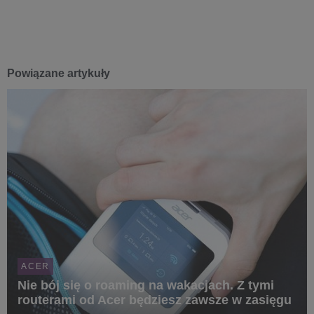
Powiązane artykuły
ACER
Nie bój się o roaming na wakacjach. Z tymi
routerami od Acer będziesz zawsze w zasięgu