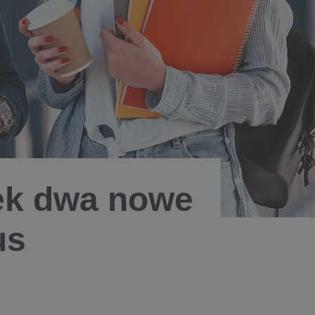
ek dwa nowe
us