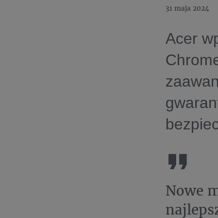
31 maja 2024
Acer wp
Chromeb
zaawan
gwaran
bezpie
Nowe m
najleps