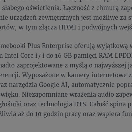
słabego oświetlenia. Łączność z chmurą zap
nie urządzeń zewnętrznych jest możliwe za 
ortów, w tym złącza HDMI i podwójnych wej
ebooki Plus Enterprise oferują wyjątkową 
 Intel Core i7 i do 16 GB pamięci RAM LPD
nadto zaprojektowane z myślą o najwyższej j
rencji. Wyposażone w kamery internetowe z
z narzędzia Google AI, automatycznie popra
źwięku. Niezapomniane wrażenia audio zapew
łośniki oraz technologia DTS. Całość spina p
liwia aż do 10 godzin pracy oraz wspiera fun
.