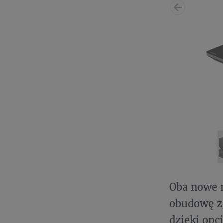
Oba nowe 
obudowę z
dzięki opc