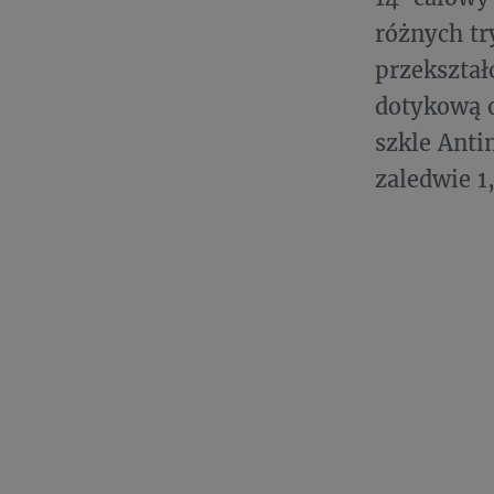
różnych tr
przekształ
dotykową 
szkle Anti
zaledwie 1