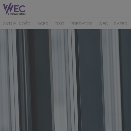
AKTUALNOŚCI
ACER
FIXIT
PREDATOR
WEC
RAZER
CK MEDIATOR
MIBRO
AUDEEO
TCL
GAM3RS_X
XPG