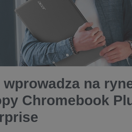
 wprowadza na ryn
opy Chromebook Pl
rprise