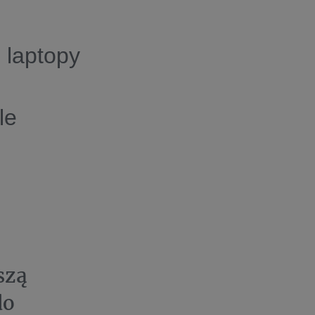
 laptopy
le
szą
do