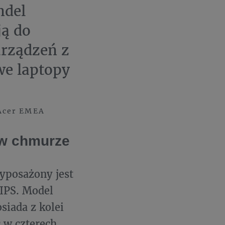
ndel
ją do
urządzeń z
we laptopy
 Acer EMEA
 w chmurze
posażony jest
 IPS. Model
siada z kolei
 w czterech