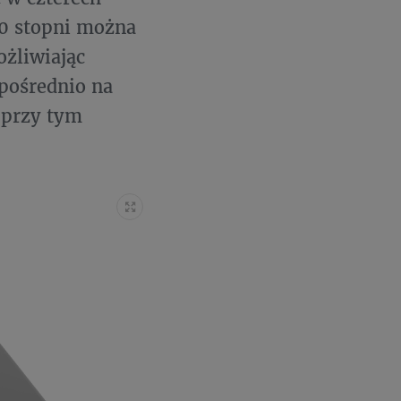
60 stopni można
ożliwiając
pośrednio na
 przy tym