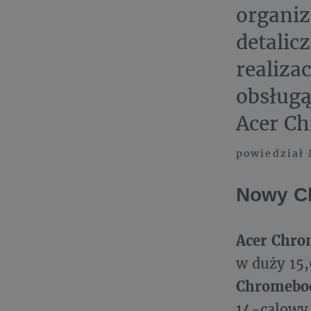
organiz
detalic
realiza
obsługą
Acer Ch
powiedział 
Nowy Ch
Acer Chro
w duży 15,
Chromeboo
14-calowy