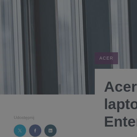
ACER
Acer
lapt
Ente
Udostępnij