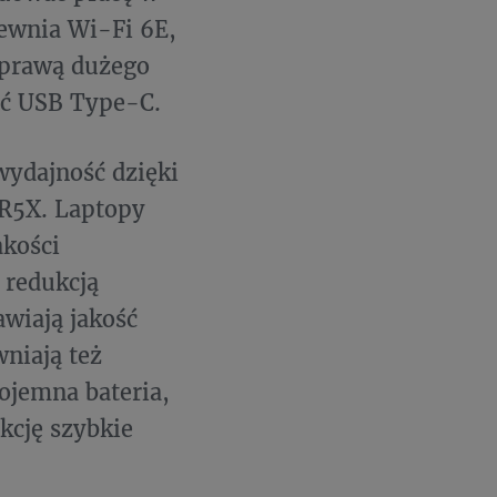
ewnia Wi-Fi 6E,
sprawą dużego
ść USB Type-C.
wydajność dzięki
DR5X. Laptopy
akości
 redukcją
wiają jakość
niają też
ojemna bateria,
kcję szybkie