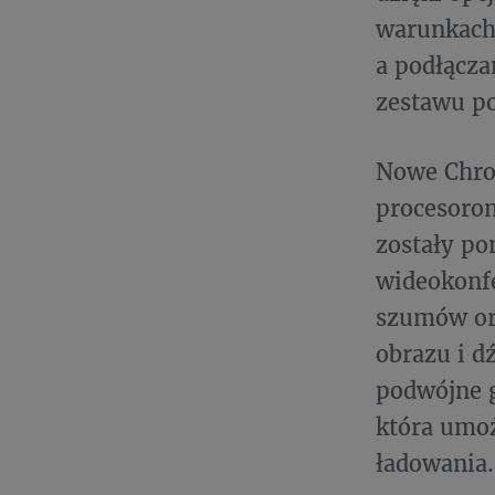
warunkach 
a podłącza
zestawu p
Nowe Chrom
procesorom
zostały po
wideokonfe
szumów ora
obrazu i d
podwójne g
która umoż
ładowania