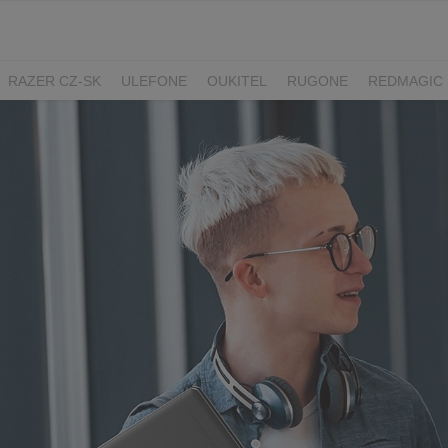
RAZER CZ-SK
ULEFONE
OUKITEL
RUGONE
REDMAGIC
ADATA
GYNCENTRUM
AURZEN