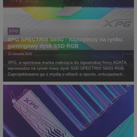
XPG
XPG SPECTRIX S65G - najszybszy na rynku
gamingowy dysk SSD RGB
12 sierpnia 2025
XPG, e-sportowa marka należąca do tajwańskiej firmy ADATA,
wprowadza na rynek nowy dysk SSD SPECTRIX S65G RGB.
Zaprojektowano go z myślą o elitach e-sportu, entuzjastach
technologii i overclockerach. Może stanowić także
rozszerzenie pamięci dla konsol PlayStation 5.