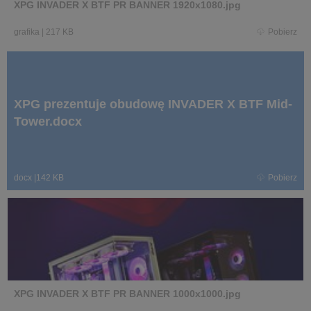
XPG INVADER X BTF PR BANNER 1920x1080.jpg
grafika
|
217 KB
Pobierz
XPG prezentuje obudowę INVADER X BTF Mid-
Tower.docx
docx
|
142 KB
Pobierz
XPG INVADER X BTF PR BANNER 1000x1000.jpg