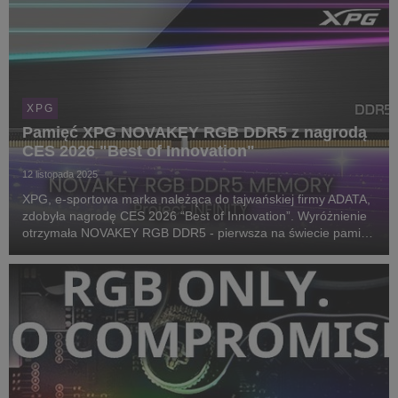
XPG
Pamięć XPG NOVAKEY RGB DDR5 z nagrodą
CES 2026 "Best of Innovation"
12 listopada 2025
XPG, e-sportowa marka należąca do tajwańskiej firmy ADATA,
zdobyła nagrodę CES 2026 “Best of Innovation”. Wyróżnienie
otrzymała NOVAKEY RGB DDR5 - pierwsza na świecie pamięć
gamingowa z efektem oświetlenia Infinity Mirror.