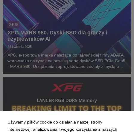
XPG
XPG MARS 980. Dyski SSD dla graczy i
użytkowników AI
29 kwietnia 2025
XPG, e-sportowa marka należąca do tajwańskiej firmy ADATA,
wprowadza na rynek najnowszą serię dysków SSD PCIe Gen5
- MARS 980. Urządzenia zaprojektowane zostały z myślą o
profesjonalnych graczach i specjalistach od overclockingu,
spełniają też rosnące wymagania aplikacji...
Używamy plików cookie do działania naszej strony
internetowej, analizowania Twojego korzystania z naszych