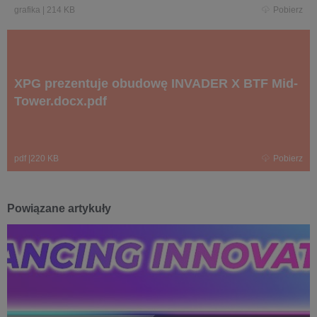
grafika
|
214 KB
Pobierz
XPG prezentuje obudowę INVADER X BTF Mid-
Tower.docx.pdf
pdf
|
220 KB
Pobierz
Powiązane artykuły