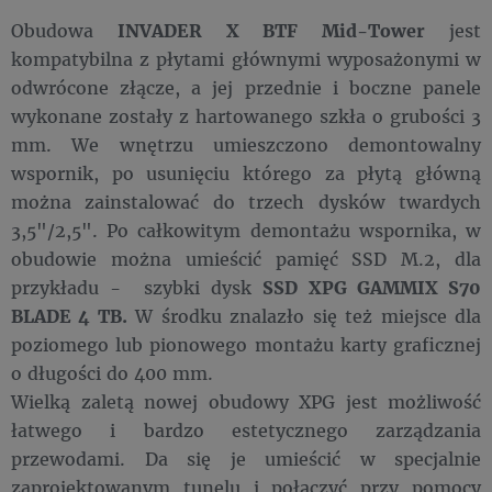
Obudowa
INVADER X BTF Mid-Tower
jest
kompatybilna z płytami głównymi wyposażonymi w
odwrócone złącze, a jej przednie i boczne panele
wykonane zostały z hartowanego szkła o grubości 3
mm. We wnętrzu umieszczono demontowalny
wspornik, po usunięciu którego za płytą główną
można zainstalować do trzech dysków twardych
3,5"/2,5". Po całkowitym demontażu wspornika, w
obudowie można umieścić pamięć SSD M.2, dla
przykładu - szybki dysk
SSD XPG GAMMIX S70
BLADE 4 TB.
W środku znalazło się też miejsce dla
poziomego lub pionowego montażu karty graficznej
o długości do 400 mm.
Wielką zaletą nowej obudowy XPG jest możliwość
łatwego i bardzo estetycznego zarządzania
przewodami. Da się je umieścić w specjalnie
zaprojektowanym tunelu i połączyć przy pomocy