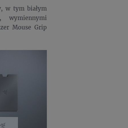
w, w tym białym
e, wymiennymi
azer Mouse Grip