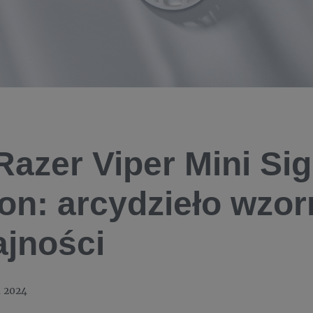
Razer Viper Mini Si
ion: arcydzieło wzor
jności
a 2024