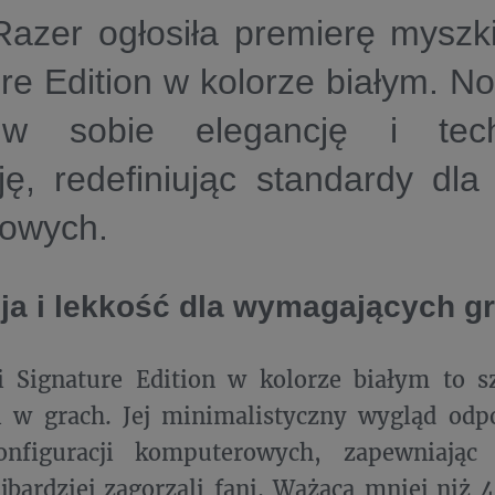
azer ogłosiła premierę myszki
re Edition w kolorze białym. N
w sobie elegancję i tech
ję, redefiniując standardy dla
owych.
ja i lekkość dla wymagających g
 Signature Edition w kolorze białym to sz
i w grach. Jej minimalistyczny wygląd odp
onfiguracji komputerowych, zapewniając 
jbardziej zagorzali fani. Ważąca mniej ni