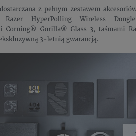
 dostarczana z pełnym zestawem akcesorió
 Razer HyperPolling Wireless Dongl
mi Corning® Gorilla® Glass 3, taśmami R
ekskluzywną 3-letnią gwarancją.