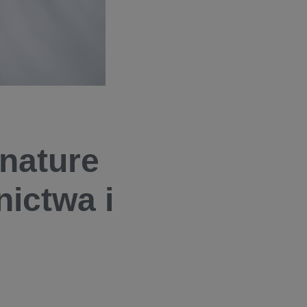
gnature
nictwa i