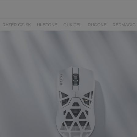
RAZER CZ-SK
ULEFONE
OUKITEL
RUGONE
REDMAGIC
ADATA
GYNCENTRUM
AURZEN