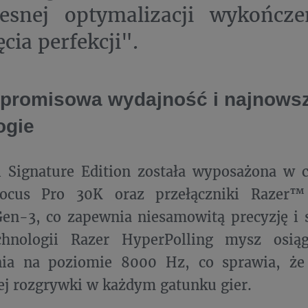
zesnej optymalizacji wykończ
cia perfekcji".
promisowa wydajność i najnows
ogie
i Signature Edition została wyposażona w 
ocus Pro 30K oraz przełączniki Razer™
en-3, co zapewnia niesamowitą precyzję i s
chnologii Razer HyperPolling mysz osiąg
ia na poziomie 8000 Hz, co sprawia, że 
j rozgrywki w każdym gatunku gier.