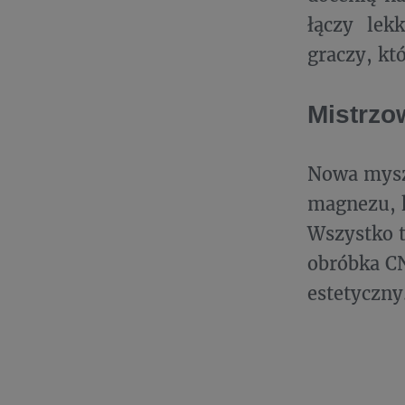
łączy lek
graczy, kt
Mistrzo
Nowa mysz
magnezu, k
Wszystko t
obróbka CN
estetyczny