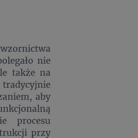
 wzornictwa
olegało nie
le także na
radycyjnie
zaniem, aby
unkcjonalną
ie procesu
rukcji przy