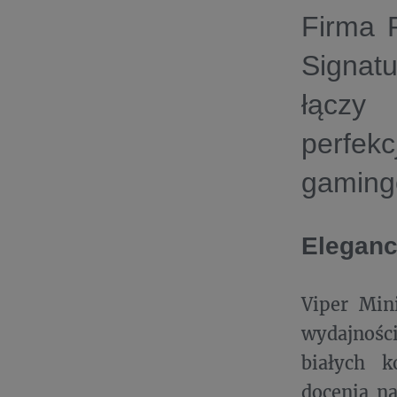
Firma R
Signatu
łączy 
perfekc
gaming
Eleganc
Viper Mini
wydajnośc
białych k
docenią na