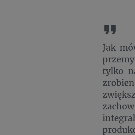
Jak mów
przemy
tylko n
zrobie
zwięks
zachowa
integr
produkc