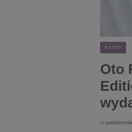
RAZER
Oto 
Edit
wyda
17 październik