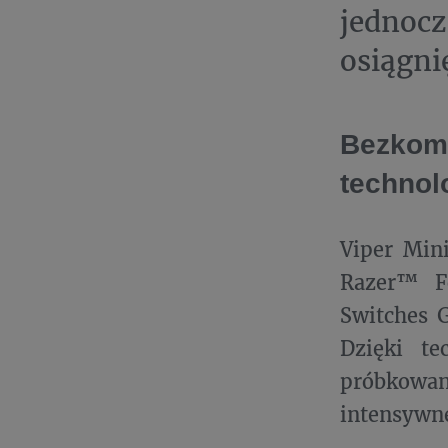
jednoc
osiągnię
Bezkom
technol
Viper Min
Razer™ F
Switches G
Dzięki te
próbkowan
intensywne