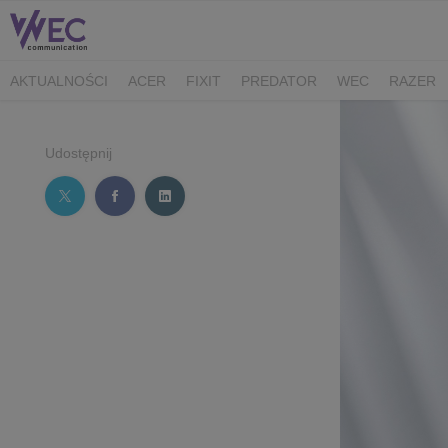
AKTUALNOŚCI
ACER
FIXIT
PREDATOR
WEC
RAZER
CK MEDIATOR
MIBRO
AUDEEO
TCL
GAM3RS_X
XPG
Udostępnij