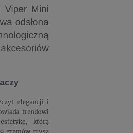
 Viper Mini
owa odsłona
nologiczną
 akcesoriów
raczy
czyt elegancji i
owiada trendowi
estetykę, którą
ż 49 gramów mysz