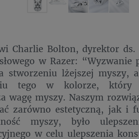
i Charlie Bolton, dyrektor ds.
słowego w Razer: “Wyzwanie p
a stworzeniu lżejszej myszy, a
niu tego w kolorze, który t
za wagę myszy. Naszym rozwią
ć zarówno estetyczną, jak i f
alność myszy, było ulepszen
yjnego w celu ulepszenia konst