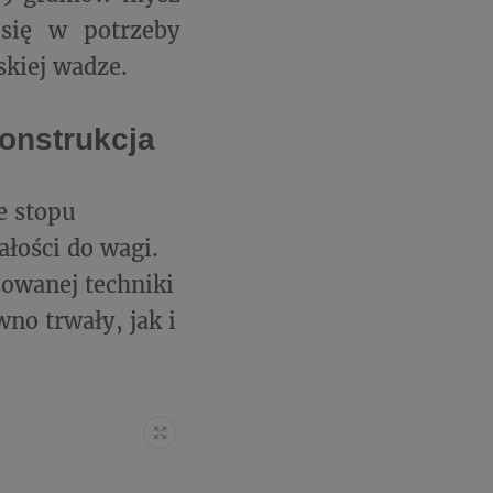
 się w potrzeby
skiej wadze.
konstrukcja
e stopu
łości do wagi.
sowanej techniki
no trwały, jak i