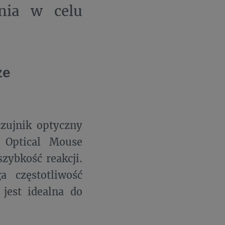
enia w celu
ze
czujnik optyczny
 Optical Mouse
zybkość reakcji.
a częstotliwość
jest idealna do