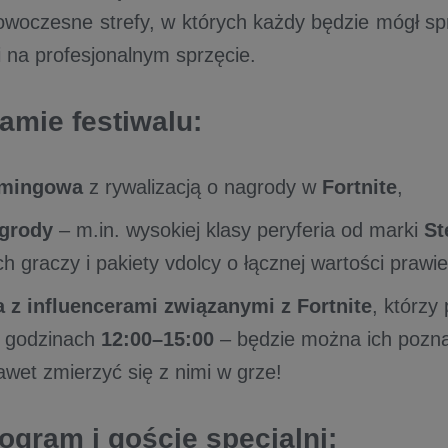
woczesne strefy, w których każdy będzie mógł sp
i na profesjonalnym sprzęcie.
amie festiwalu:
amingowa
z rywalizacją o nagrody w
Fortnite
,
grody
– m.in. wysokiej klasy peryferia od marki
St
h graczy i pakiety vdolcy o łącznej wartości prawie 
a z influencerami związanymi z Fortnite
, którzy
w godzinach
12:00–15:00
– będzie można ich poznać
wet zmierzyć się z nimi w grze!
gram i goście specjalni: