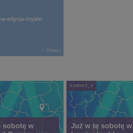
na-edycja-royale-
Pobierz
GAM3RS_X
ę sobotę w
Już w tę sobotę w