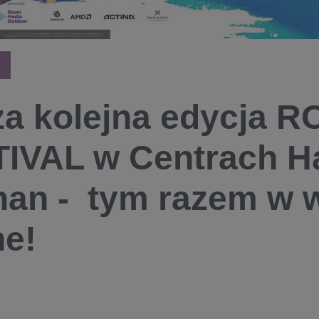
a kolejna edycja 
IVAL w Centrach H
an - tym razem w 
ne!