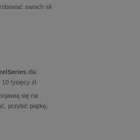
róbować swoich sił
eelSeries
dla
10 tysięcy zł.
 pojawią się na
, przybić piątkę,