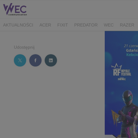
AKTUALNOŚCI
ACER
FIXIT
PREDATOR
WEC
RAZER
CK MEDIATOR
MIBRO
AUDEEO
TCL
GAM3RS_X
XPG
Udostępnij