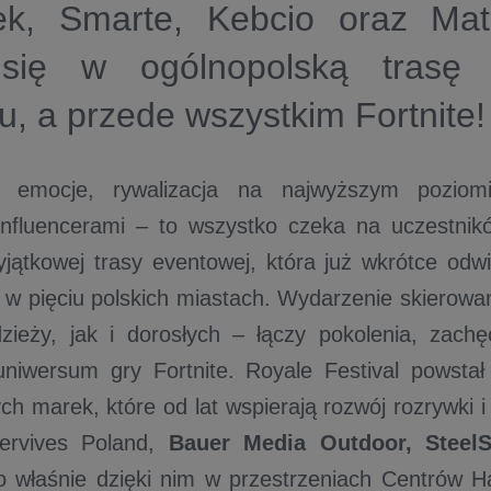
k, Smarte, Kebcio oraz Mat
się w ogólnopolską trasę
, a przede wszystkim Fortnite!
 emocje, rywalizacja na najwyższym poziom
 influencerami – to wszystko czeka na uczestni
yjątkowej trasy eventowej, która już wkrótce odw
w pięciu polskich miastach. Wydarzenie skierowa
dzieży, jak i dorosłych – łączy pokolenia, zach
iwersum gry Fortnite. Royale Festival powstał 
h marek, które od lat wspierają rozwój rozrywki 
ervives Poland,
Bauer Media Outdoor, Steel
o właśnie dzięki nim w przestrzeniach Centrów 