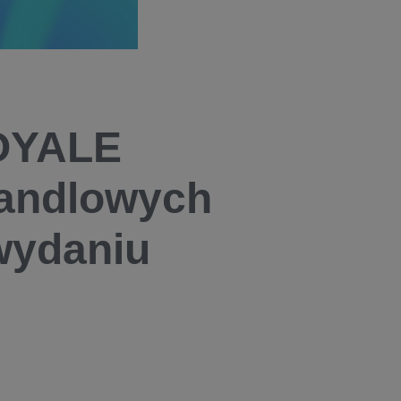
ROYALE
andlowych
wydaniu