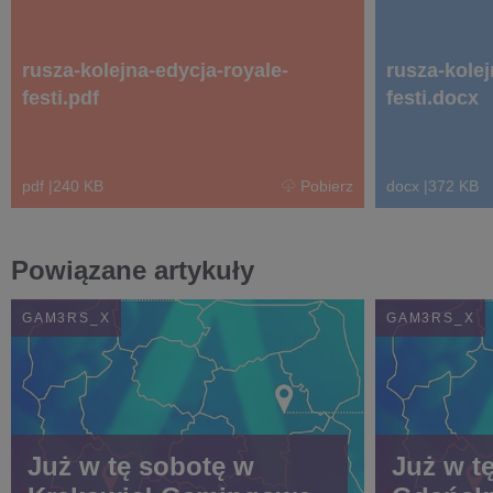
rusza-kolejna-edycja-royale-
rusza-kolej
festi.pdf
festi.docx
pdf
|
240 KB
Pobierz
docx
|
372 KB
Powiązane artykuły
GAM3RS_X
GAM3RS_X
Już w tę sobotę w
Już w t