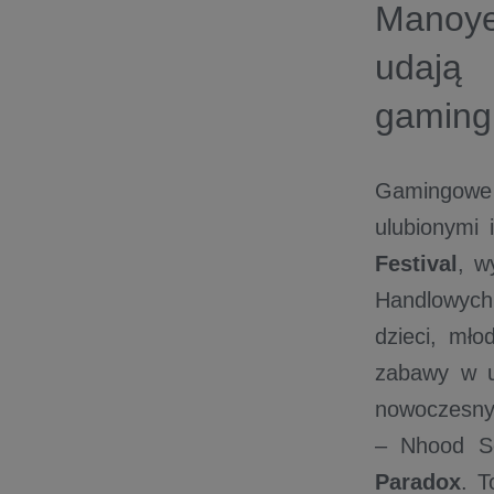
Manoye
udają 
gamingu
Gamingowe
ulubionymi
Festival
, w
Handlowych 
dzieci, mło
zabawy w un
nowoczesnyc
– Nhood S
Paradox
. T