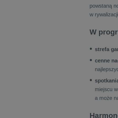
powstaną no
w rywalizacj
W progr
strefa g
cenne na
najlepszyc
spotkani
miejscu 
a może na
Harmono