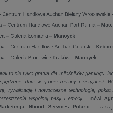
 Centrum Handlowe Auchan Bielany Wrocławskie
a
– Centrum Handlowe Auchan Port Rumia –
Mate
ca
– Galeria Łomianki –
Manoyek
ca
– Centrum Handlowe Auchan Gdańsk –
Kebcio
ca
– Galeria Bronowice Kraków –
Manoyek
val to nie tylko gratka dla miłośników gamingu, l
pędzenie dnia w gronie rodziny i przyjaciół. W
ę, rywalizację i nowoczesne technologie, pokazu
zestrzenią wspólnej pasji i emocji
- mówi
Agn
Marketingu Nhood Services Poland
- zarząd