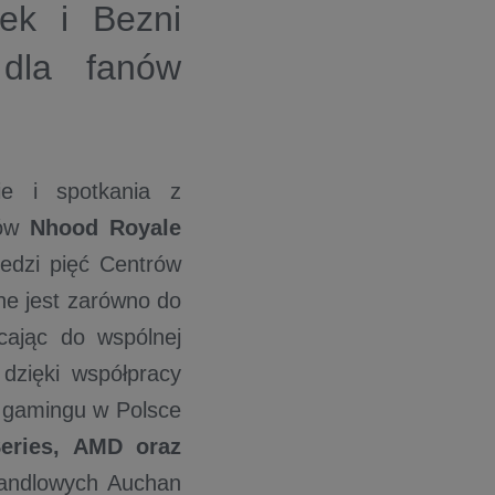
ek i Bezni
 dla fanów
ie i spotkania z
ków
Nhood Royale
iedzi pięć Centrów
ne jest zarówno do
ęcając do wspólnej
dzięki współpracy
i gamingu w Polsce
Series, AMD oraz
Handlowych Auchan