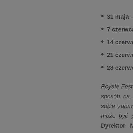
31 maja
–
7 czerwc
14 czerw
21 czerw
28 czerw
Royale Festi
sposób na s
sobie zabaw
może być pr
Dyrektor 