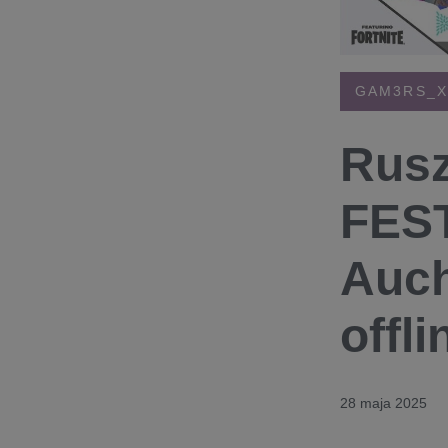
GAM3RS_X
Rusz
FEST
Auch
offli
28 maja 2025