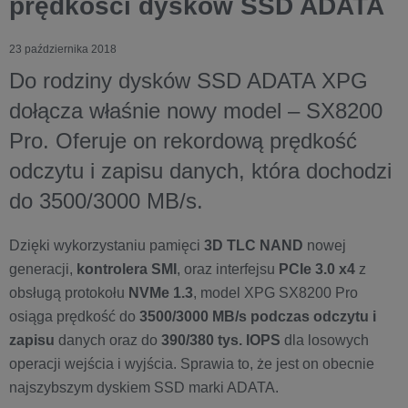
prędkości dysków SSD ADATA
23 października 2018
Do rodziny dysków SSD ADATA XPG
dołącza właśnie nowy model – SX8200
Pro. Oferuje on rekordową prędkość
odczytu i zapisu danych, która dochodzi
do 3500/3000 MB/s.
Dzięki wykorzystaniu pamięci
3D TLC NAND
nowej
generacji,
kontrolera SMI
, oraz interfejsu
PCIe 3.0 x4
z
obsługą protokołu
NVMe 1.3
, model XPG SX8200 Pro
osiąga prędkość do
3500/3000 MB/s podczas odczytu i
zapisu
danych oraz do
390/380 tys. IOPS
dla losowych
operacji wejścia i wyjścia. Sprawia to, że jest on obecnie
najszybszym dyskiem SSD marki ADATA.