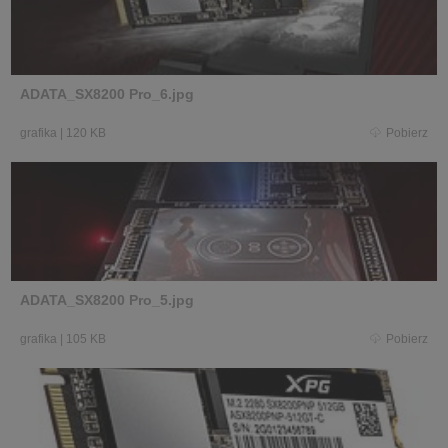
ADATA_SX8200 Pro_6.jpg
grafika
|
120 KB
Pobierz
ADATA_SX8200 Pro_5.jpg
grafika
|
105 KB
Pobierz