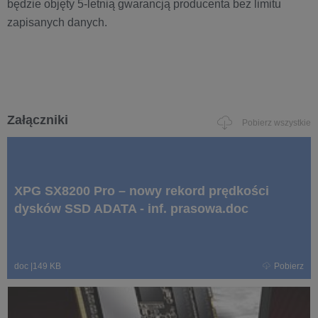
będzie objęty 5-letnią gwarancją producenta bez limitu
zapisanych danych.
Załączniki
Pobierz wszystkie
XPG SX8200 Pro – nowy rekord prędkości
dysków SSD ADATA - inf. prasowa.doc
doc
|
149 KB
Pobierz