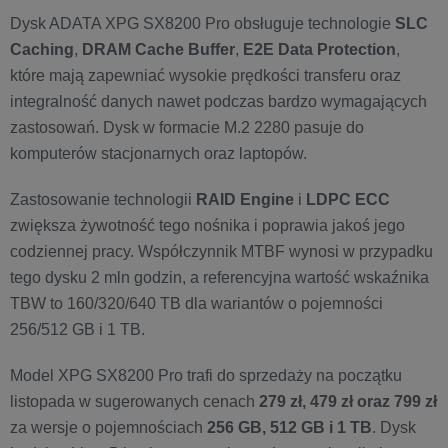
Dysk ADATA XPG SX8200 Pro obsługuje technologie
SLC
Caching
,
DRAM Cache Buffer
,
E2E Data Protection
,
które mają zapewniać wysokie prędkości transferu oraz
integralność danych nawet podczas bardzo wymagających
zastosowań. Dysk w formacie M.2 2280 pasuje do
komputerów stacjonarnych oraz laptopów.
Zastosowanie technologii
RAID Engine
i
LDPC ECC
zwiększa żywotność tego nośnika i poprawia jakoś jego
codziennej pracy. Współczynnik MTBF wynosi w przypadku
tego dysku 2 mln godzin, a referencyjna wartość wskaźnika
TBW to 160/320/640 TB dla wariantów o pojemności
256/512 GB i 1 TB.
Model XPG SX8200 Pro trafi do sprzedaży na początku
listopada w sugerowanych cenach
279 zł, 479 zł oraz 799 zł
za wersje o pojemnościach
256 GB, 512 GB i 1 TB
. Dysk