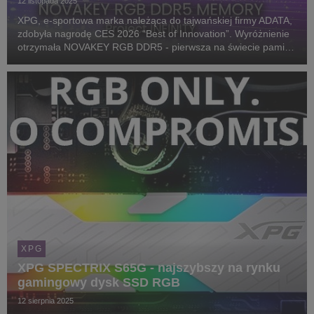
12 listopada 2025
XPG, e-sportowa marka należąca do tajwańskiej firmy ADATA,
zdobyła nagrodę CES 2026 “Best of Innovation”. Wyróżnienie
otrzymała NOVAKEY RGB DDR5 - pierwsza na świecie pamięć
gamingowa z efektem oświetlenia Infinity Mirror.
XPG
XPG SPECTRIX S65G - najszybszy na rynku
gamingowy dysk SSD RGB
12 sierpnia 2025