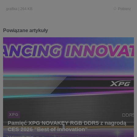
grafika
|
264 KB
Pobierz
Powiązane artykuły
XPG
Pamięć XPG NOVAKEY RGB DDR5 z nagrodą
CES 2026 "Best of Innovation"