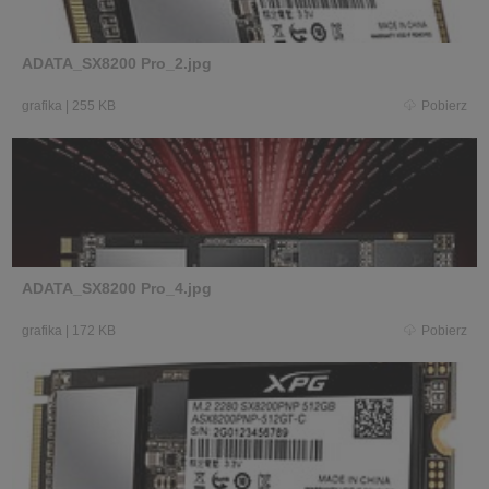
ADATA_SX8200 Pro_2.jpg
grafika
|
255 KB
Pobierz
ADATA_SX8200 Pro_4.jpg
grafika
|
172 KB
Pobierz