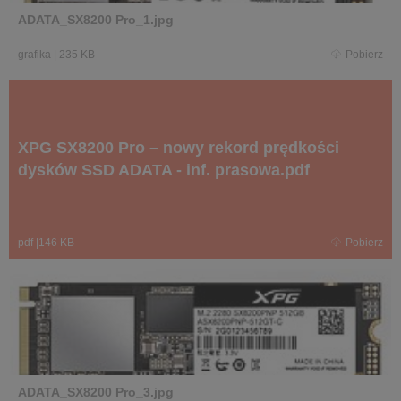
ADATA_SX8200 Pro_1.jpg
grafika
|
235 KB
Pobierz
XPG SX8200 Pro – nowy rekord prędkości
dysków SSD ADATA - inf. prasowa.pdf
pdf
|
146 KB
Pobierz
ADATA_SX8200 Pro_3.jpg