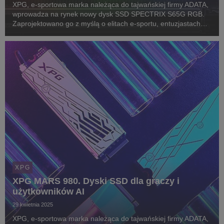
XPG, e-sportowa marka należąca do tajwańskiej firmy ADATA,
wprowadza na rynek nowy dysk SSD SPECTRIX S65G RGB.
Zaprojektowano go z myślą o elitach e-sportu, entuzjastach
technologii i overclockerach. Może stanowić także
rozszerzenie pamięci dla konsol PlayStation 5.
XPG
XPG MARS 980. Dyski SSD dla graczy i
użytkowników AI
29 kwietnia 2025
XPG, e-sportowa marka należąca do tajwańskiej firmy ADATA,