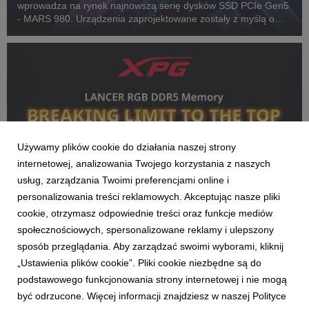
wprowadza na rynek najnowszą serię dysków SSD PCIe Gen5
- MARS 980. Urządzenia zaprojektowane zostały z myślą o
profesjonalnych graczach i specjalistach od overclockingu,
spełniają też rosnące wymagania aplikacji...
Używamy plików cookie do działania naszej strony
internetowej, analizowania Twojego korzystania z naszych
usług, zarządzania Twoimi preferencjami online i
personalizowania treści reklamowych. Akceptując nasze pliki
cookie, otrzymasz odpowiednie treści oraz funkcje mediów
XPG
społecznościowych, spersonalizowane reklamy i ulepszony
Rekord świata XPG! LANCER RGB DDR5
sposób przeglądania. Aby zarządzać swoimi wyborami, kliknij
podkręcony do 12 762 MT/s
„Ustawienia plików cookie”. Pliki cookie niezbędne są do
3 kwietnia 2025
podstawowego funkcjonowania strony internetowej i nie mogą
XPG, e-sportowa marka należąca do tajwańskiej firmy ADATA,
być odrzucone. Więcej informacji znajdziesz w naszej Polityce
pobiła światowy rekord overclockingu pamięci DDR5. Przy