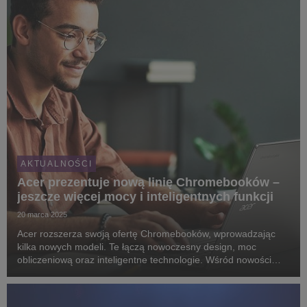
AKTUALNOŚCI
Acer prezentuje nową linię Chromebooków –
jeszcze więcej mocy i inteligentnych funkcji
20 marca 2025
Acer rozszerza swoją ofertę Chromebooków, wprowadzając
kilka nowych modeli. Te łączą nowoczesny design, moc
obliczeniową oraz inteligentne technologie. Wśród nowości
znajduje się sześć wydajnych modeli Acer Chromebook Plus
oraz ultraprzenośny Acer Chromebook Tab 311.