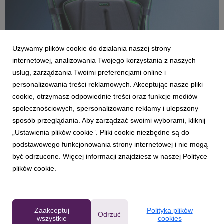
Używamy plików cookie do działania naszej strony
internetowej, analizowania Twojego korzystania z naszych
usług, zarządzania Twoimi preferencjami online i
personalizowania treści reklamowych. Akceptując nasze pliki
cookie, otrzymasz odpowiednie treści oraz funkcje mediów
AKTUALNOŚCI
społecznościowych, spersonalizowane reklamy i ulepszony
Przedstawiamy Razer Freyja: pierwszą na
sposób przeglądania. Aby zarządzać swoimi wyborami, kliknij
świecie matę haptyczną od Razer
„Ustawienia plików cookie”. Pliki cookie niezbędne są do
28 września 2024
podstawowego funkcjonowania strony internetowej i nie mogą
Podczas dzisiejszego wydarzenia: RazerCon 2024, firma
być odrzucone. Więcej informacji znajdziesz w naszej Polityce
Razer z dumą zaprezentowała Razer Freyja: pierwszą na
plików cookie.
świecie matę HD Haptics Gaming Cushion. To pionierskie
urządzenie zostało zaprojektowane z myślą o poszerzeniu
wrażeń sensorycznych, przekształcając rozgrywkę w ni...
Zaakceptuj
Polityka plików
Odrzuć
wszystkie
cookies