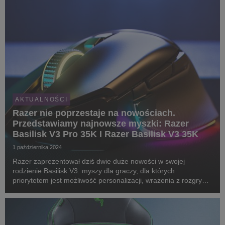
AKTUALNOŚCI
Razer nie poprzestaje na nowościach.
Przedstawiamy najnowsze myszki: Razer
Basilisk V3 Pro 35K I Razer Basilisk V3 35K
1 października 2024
Razer zaprezentował dziś dwie duże nowości w swojej
rodzienie Basilisk V3: myszy dla graczy, dla których
priorytetem jest możliwość personalizacji, wrażenia z rozgrywki
i ponadprzeciętna wygoda. Razer Basilisk V3 Pro 35K - czyli
zupełnie nowa, w pełni konfigurowalna, bez...