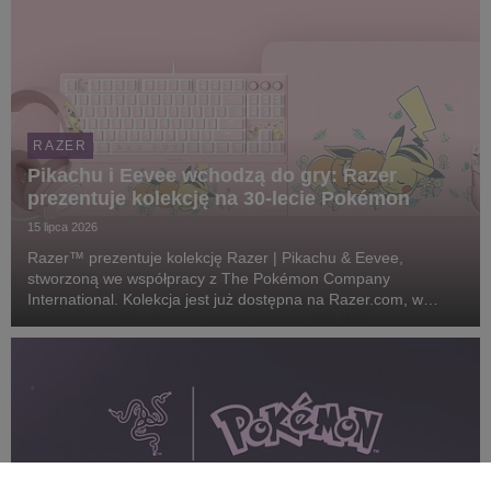
RAZER
Pikachu i Eevee wchodzą do gry: Razer
prezentuje kolekcję na 30-lecie Pokémon
15 lipca 2026
Razer™ prezentuje kolekcję Razer | Pikachu & Eevee,
stworzoną we współpracy z The Pokémon Company
International. Kolekcja jest już dostępna na Razer.com, w
sklepach RazerStore na całym świecie oraz u wybranych
partnerów.