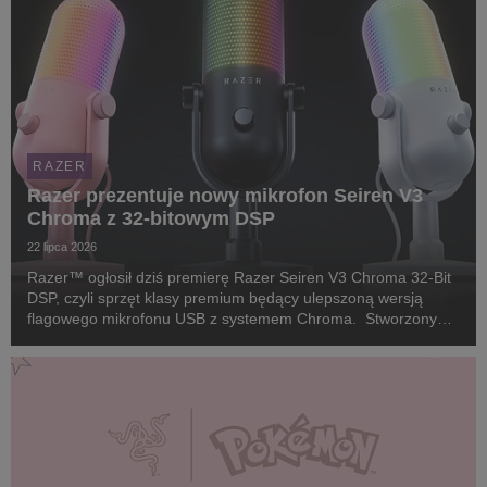
RAZER
Razer prezentuje nowy mikrofon Seiren V3
Chroma z 32-bitowym DSP
22 lipca 2026
Razer™ ogłosił dziś premierę Razer Seiren V3 Chroma 32-Bit
DSP, czyli sprzęt klasy premium będący ulepszoną wersją
flagowego mikrofonu USB z systemem Chroma. Stworzony
dla twórców i streamerów, którzy wymagają studyjnej jakości
głosu bez skomplikowanego, tradycyjnego sp...