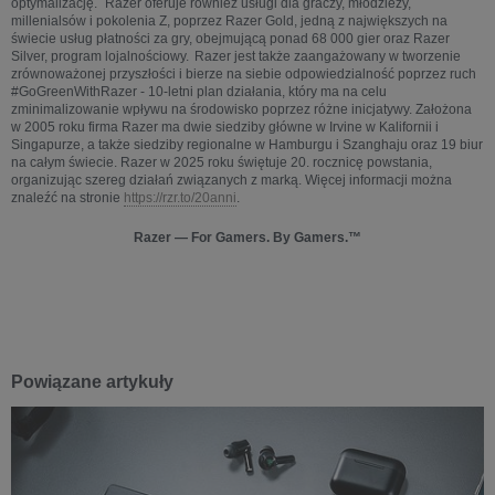
optymalizację. Razer oferuje również usługi dla graczy, młodzieży,
millenialsów i pokolenia Z, poprzez Razer Gold, jedną z największych na
świecie usług płatności za gry, obejmującą ponad 68 000 gier oraz Razer
Silver, program lojalnościowy. Razer jest także zaangażowany w tworzenie
zrównoważonej przyszłości i bierze na siebie odpowiedzialność poprzez ruch
#GoGreenWithRazer - 10-letni plan działania, który ma na celu
zminimalizowanie wpływu na środowisko poprzez różne inicjatywy. Założona
w 2005 roku firma Razer ma dwie siedziby główne w Irvine w Kalifornii i
Singapurze, a także siedziby regionalne w Hamburgu i Szanghaju oraz 19 biur
na całym świecie. Razer w 2025 roku świętuje 20. rocznicę powstania,
organizując szereg działań związanych z marką. Więcej informacji można
znaleźć na stronie
https://rzr.to/20anni
.
Razer — For Gamers. By Gamers.™
Powiązane artykuły