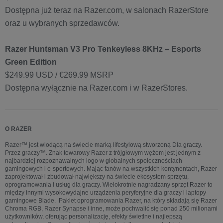
Dostępna już teraz na Razer.com, w salonach RazerStore
oraz u wybranych sprzedawców.
Razer Huntsman V3 Pro Tenkeyless 8KHz – Esports
Green Edition
$249.99 USD / €269.99 MSRP
Dostępna wyłącznie na Razer.com i w RazerStores.
O RAZER
Razer™ jest wiodącą na świecie marką lifestylową stworzoną Dla graczy.
Przez graczy™. Znak towarowy Razer z trójgłowym wężem jest jednym z
najbardziej rozpoznawalnych logo w globalnych społecznościach
gamingowych i e-sportowych. Mając fanów na wszystkich kontynentach, Razer
zaprojektował i zbudował największy na świecie ekosystem sprzętu,
oprogramowania i usług dla graczy. Wielokrotnie nagradzany sprzęt Razer to
między innymi wysokowydajne urządzenia peryferyjne dla graczy i laptopy
gamingowe Blade. Pakiet oprogramowania Razer, na który składają się Razer
Chroma RGB, Razer Synapse i inne, może pochwalić się ponad 250 milionami
użytkowników, oferując personalizację, efekty świetlne i najlepszą