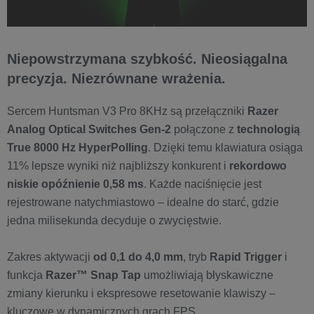
Niepowstrzymana szybkość. Nieosiągalna
precyzja. Niezrównane wrażenia.
Sercem Huntsman V3 Pro 8KHz są przełączniki
Razer
Analog Optical Switches Gen-2
połączone z
technologią
True 8000 Hz HyperPolling
. Dzięki temu klawiatura osiąga
11% lepsze wyniki niż najbliższy konkurent i
rekordowo
niskie opóźnienie 0,58 ms
. Każde naciśnięcie jest
rejestrowane natychmiastowo – idealne do starć, gdzie
jedna milisekunda decyduje o zwycięstwie.
Zakres aktywacji
od 0,1 do 4,0 mm
, tryb
Rapid Trigger
i
funkcja
Razer™ Snap Tap
umożliwiają błyskawiczne
zmiany kierunku i ekspresowe resetowanie klawiszy –
kluczowe w dynamicznych grach FPS.