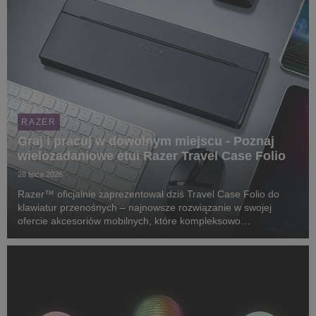
RAZER
Graj i pracuj w dowolnym miejscu - Poznaj
wielozadaniowe etui Razer Travel Case Folio
28 lipca 2026
Razer™ oficjalnie zaprezentował dziś Travel Case Folio do
klawiatur przenośnych – najnowsze rozwiązanie w swojej
ofercie akcesoriów mobilnych, które kompleksowo
zabezpiecza klawiaturę, służy za regulowaną podstawkę dla
tabletów i konsol przenośnych, a także bez problemu ...