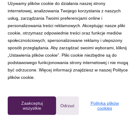
Używamy plików cookie do działania naszej strony
internetowej, analizowania Twojego korzystania z naszych
usług, zarządzania Twoimi preferencjami online i
personalizowania treści reklamowych. Akceptując nasze pliki
RAZER
cookie, otrzymasz odpowiednie treści oraz funkcje mediów
Kiedy gaming spotyka magię Pokémonów:
społecznościowych, spersonalizowane reklamy i ulepszony
Razer przedstawia najnowszą linię urządzeń,
sposób przeglądania. Aby zarządzać swoimi wyborami, kliknij
obok której trudno przejść obojętnie
„Ustawienia plików cookie”. Pliki cookie niezbędne są do
6 lipca 2026
podstawowego funkcjonowania strony internetowej i nie mogą
Razer™ ogłosił dziś premierę wyczekiwanej kolekcji Razer
być odrzucone. Więcej informacji znajdziesz w naszej Polityce
Espeon & Umbreon, opracowanej we współpracy z The
plików cookie.
Pokémon Company International. Zestaw można nabyć na
stronie Razer.com, w salonach RazerStores na całym świecie
oraz u wybranych partnerów.
Zaakceptuj
Polityka plików
Odrzuć
wszystkie
cookies
Powered by