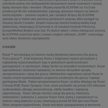
członkinie pełnią role ambasadorek luksusowych marek modowych i beauty,
będąc ikonami stylu i trendów. Oficjalny kanał BLACKPINK na YouTube
przekroczył 99 mln subskrybentów, zajmując pierwsze miejsce na świecie
wśród artystów – zarówno męskich, jak i żeńskich.W lipcu BLACKPINK
zapisały się w historii jako pierwszy girlsband K-popowy, który wystąpił na
Goyang Sports Complex. Zespół rozpoczął również kolejną wielką trasę
stadionową, obejmującą 33 koncerty w 16 miastach Ameryki Północnej,
Europy/Wielkiej Brytanii oraz Azji. Po dwóch latach i ośmiu miesiącach przerwy
BLACKPINK powróciły także z nowym singlem cyfrowym „JUMP”, umacniając
swój status światowej supergwiazdy.
O RAZER
Razer™ jest wiodącą na świecie marką lifestylową stworzoną Dla graczy.
Przez graczy™. Znak towarowy Razer z trójgłowym wężem jest jednym z
najbardziej rozpoznawalnych logo w globalnych społecznościach
gamingowych i e-sportowych. Mając fanów na wszystkich kontynentach, Razer
zaprojektował i zbudował największy na świecie ekosystem sprzętu,
oprogramowania i usług dla graczy. Wielokrotnie nagradzany sprzęt Razer to
między innymi wysokowydajne urządzenia peryferyjne dla graczy i laptopy
gamingowe Blade. Pakiet oprogramowania Razer, na który składają się Razer
Chroma RGB, Razer Synapse i inne, może pochwalić się ponad 250 milionami
użytkowników, oferując personalizację, efekty świetlne i najlepszą
optymalizację. Razer oferuje również usługi dla graczy, młodzieży,
millenialsów i pokolenia Z, poprzez Razer Gold, jedną z największych na
świecie usług płatności za gry, obejmującą ponad 68 000 gier oraz Razer
Silver, program lojalnościowy. Razer jest także zaangażowany w tworzenie