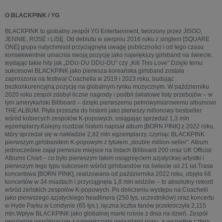
O BLACKPINK / YG
BLACKPINK to globalny zespół YG Entertainment, tworzony przez JISOO,
JENNIE, ROSÉ i LISĘ. Od debiutu w sierpniu 2016 roku z singlem [SQUARE
ONE] grupa natychmiast przyciągnęła uwagę publiczności i od tego czasu
konsekwentnie umacnia swoją pozycję jako największy girlsband na świecie,
wydając takie hity jak „DDU-DU DDU-DU” czy „Kill This Love”.Dzięki temu
sukcesowi BLACKPINK jako pierwsza koreańska girlsband została
zaproszona na festiwal Coachella w 2019 i 2023 roku, budując
bezkonkurencyjną pozycję na globalnym rynku muzycznym. W październiku
2020 roku zespół zdobył liczne nagrody i podbił światowe listy przebojów – w
tym amerykański Billboard – dzięki pierwszemu pełnowymiarowemu albumowi
THE ALBUM. Płyta przeszła do historii jako pierwszy milionowy bestseller
wśród kobiecych zespołów K-popowych, osiągając sprzedaż 1,3 mln
egzemplarzy.Kolejny rozdział historii napisał album [BORN PINK] z 2022 roku,
który sprzedał się w nakładzie 2,82 mln egzemplarzy, czyniąc BLACKPINK
pierwszym girlsbandem K-popowym z tytułem „double million-seller”. Album
jednocześnie zajął pierwsze miejsce na listach Billboard 200 oraz UK Official
Albums Chart – co było pierwszym takim osiągnięciem azjatyckiej artystki i
pierwszym tego typu sukcesem wśród girlsbandów na świecie od 21 lat.Trasa
koncertowa [BORN PINK], realizowana od października 2022 roku, objęła 66
koncertów w 34 miastach i przyciągnęła 1,8 mln widzów – to absolutny rekord
wśród żeńskich zespołów K-popowych. Po doliczeniu występu na Coachelli
jako pierwszego azjatyckiego headlinera (250 tys. uczestników) oraz koncertu
w Hyde Parku w Londynie (65 tys.), łączna liczba fanów przekroczyła 2,115
mln.Wpływ BLACKPINK jako globalnej marki rośnie z dnia na dzień. Zespół
regularnie współpracuje z największymi gwiazdami popu, a wszystkie cztery