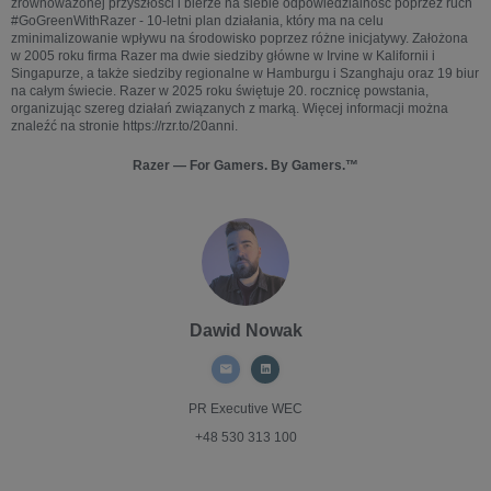
zrównoważonej przyszłości i bierze na siebie odpowiedzialność poprzez ruch
#GoGreenWithRazer - 10-letni plan działania, który ma na celu
zminimalizowanie wpływu na środowisko poprzez różne inicjatywy. Założona
w 2005 roku firma Razer ma dwie siedziby główne w Irvine w Kalifornii i
Singapurze, a także siedziby regionalne w Hamburgu i Szanghaju oraz 19 biur
na całym świecie. Razer w 2025 roku świętuje 20. rocznicę powstania,
organizując szereg działań związanych z marką. Więcej informacji można
znaleźć na stronie https://rzr.to/20anni.
Razer — For Gamers. By Gamers.™
Dawid Nowak
PR Executive
WEC
+48 530 313 100