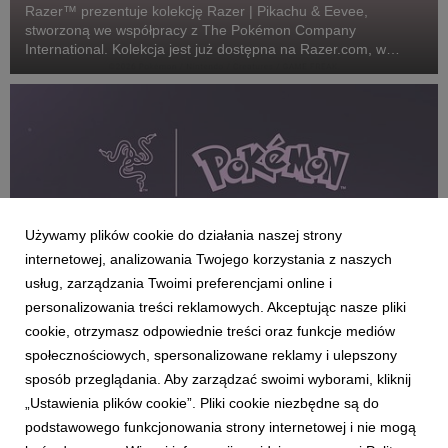
Razer™ prezentuje kolekcję Razer | Pikachu & Eevee,
stworzoną we współpracy z The Pokémon Company
International. Kolekcja jest już dostępna na Razer.com, w
sklepach RazerStore na całym świecie oraz u wybranych
partnerów.
Używamy plików cookie do działania naszej strony
internetowej, analizowania Twojego korzystania z naszych
usług, zarządzania Twoimi preferencjami online i
personalizowania treści reklamowych. Akceptując nasze pliki
RAZER
cookie, otrzymasz odpowiednie treści oraz funkcje mediów
Kiedy gaming spotyka magię Pokémonów:
społecznościowych, spersonalizowane reklamy i ulepszony
Razer przedstawia najnowszą linię urządzeń,
sposób przeglądania. Aby zarządzać swoimi wyborami, kliknij
obok której trudno przejść obojętnie
„Ustawienia plików cookie”. Pliki cookie niezbędne są do
6 lipca 2026
podstawowego funkcjonowania strony internetowej i nie mogą
Razer™ ogłosił dziś premierę wyczekiwanej kolekcji Razer