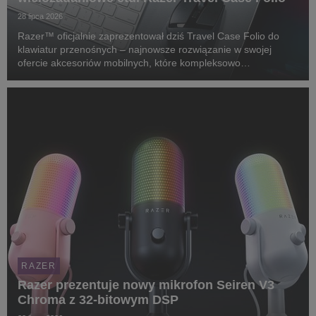
28 lipca 2026
Razer™ oficjalnie zaprezentował dziś Travel Case Folio do
klawiatur przenośnych – najnowsze rozwiązanie w swojej
ofercie akcesoriów mobilnych, które kompleksowo
zabezpiecza klawiaturę, służy za regulowaną podstawkę dla
tabletów i konsol przenośnych, a także bez problemu ...
RAZER
Razer prezentuje nowy mikrofon Seiren V3
Chroma z 32-bitowym DSP