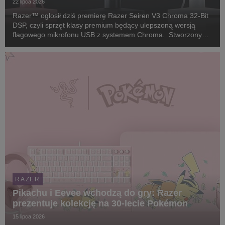
22 lipca 2026
Razer™ ogłosił dziś premierę Razer Seiren V3 Chroma 32-Bit
DSP, czyli sprzęt klasy premium będący ulepszoną wersją
flagowego mikrofonu USB z systemem Chroma. Stworzony
dla twórców i streamerów, którzy wymagają studyjnej jakości
głosu bez skomplikowanego, tradycyjnego sp...
RAZER
Pikachu i Eevee wchodzą do gry: Razer
prezentuje kolekcję na 30-lecie Pokémon
15 lipca 2026