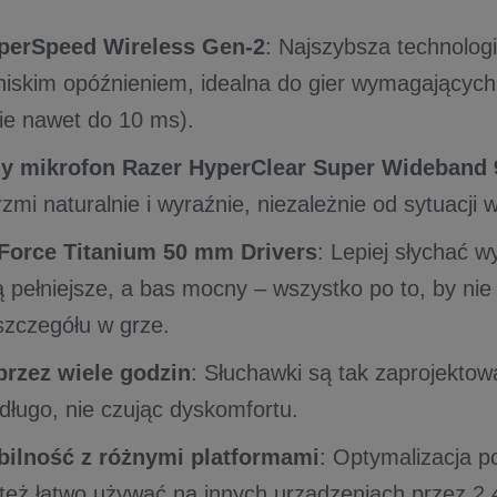
perSpeed Wireless Gen-2
: Najszybsza technolo
niskim opóźnieniem, idealna do gier wymagających
ie nawet do 10 ms).
y mikrofon Razer HyperClear Super Wideband
mi naturalnie i wyraźnie, niezależnie od sytuacji 
iForce Titanium 50 mm Drivers
: Lepiej słychać w
ą pełniejsze, a bas mocny – wszystko po to, by nie
zczegółu w grze.
rzez wiele godzin
: Słuchawki są tak zaprojekto
 długo, nie czując dyskomfortu.
ilność z różnymi platformami
: Optymalizacja p
też łatwo używać na innych urządzeniach przez 2,