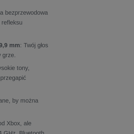
gia bezprzewodowa
 refleksu
 9,9 mm
: Twój głos
w grze.
ysokie tony,
 przegapić
wane, by można
od Xbox, ale
4 GHz, Bluetooth,