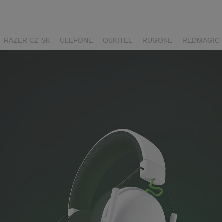
RAZER CZ-SK
ULEFONE
OUKITEL
RUGONE
REDMAGIC
ADATA
GYNCENTRUM
AURZEN