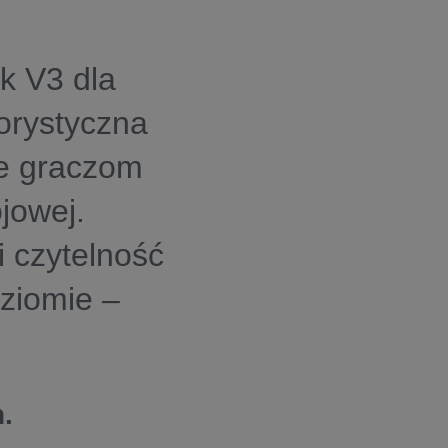
k V3 dla
orystyczna
je graczom
jowej.
i czytelność
ziomie –
.