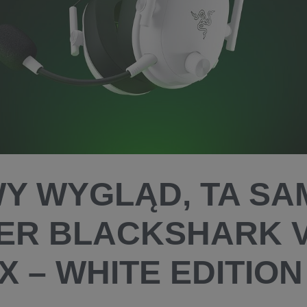
Y WYGLĄD, TA SA
ER BLACKSHARK V
X – WHITE EDITION