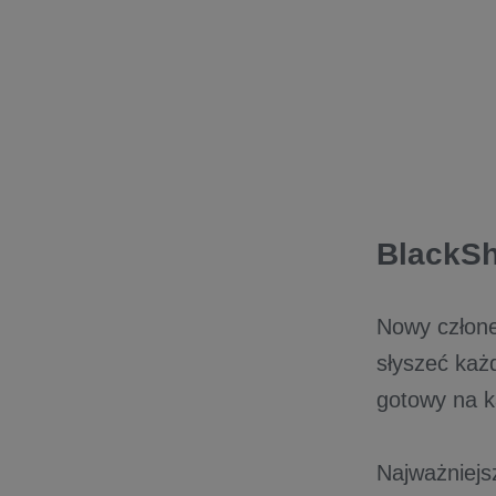
BlackSh
Nowy człone
słyszeć każd
gotowy na k
Najważniejs