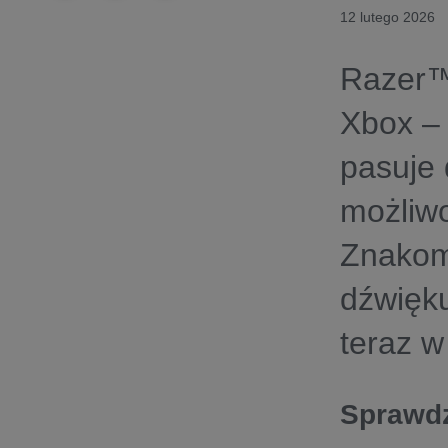
12 lutego 2026
Razer™
Xbox – 
pasuje
możliwo
Znakomi
dźwięku
teraz w
Sprawdz