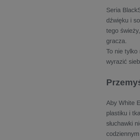
Seria Black
dźwięku i so
tego świeży
gracza.
To nie tylko
wyrazić sieb
Przemyś
Aby White E
plastiku i t
słuchawki ni
codziennym 