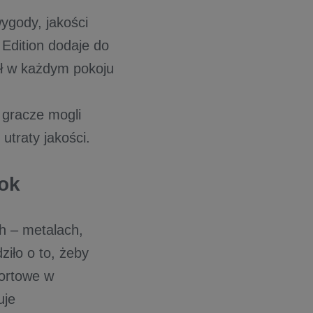
ygody, jakości
 Edition dodaje do
ał w każdym pokoju
y gracze mogli
utraty jakości.
rok
ch – metalach,
ziło o to, żeby
fortowe w
uje