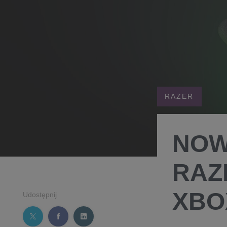
RAZER
NOW
RAZ
XBO
Udostępnij