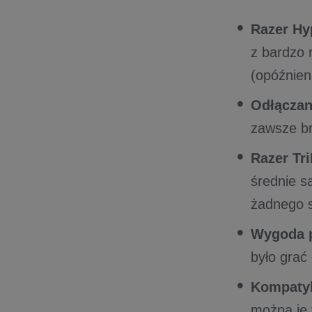
Razer Hy
z bardzo 
(opóźnien
Odłączan
zawsze brz
Razer Tr
średnie s
żadnego s
Wygoda p
było grać
Kompatyb
można je 