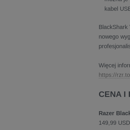
kabel USB
BlackShark 
nowego wygl
profesjonali
Więcej info
https://rzr.
CENA I
Razer Blac
149,99 USD