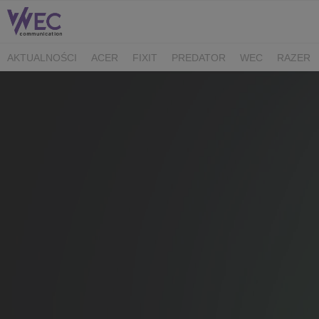
AKTUALNOŚCI
ACER
FIXIT
PREDATOR
WEC
RAZER
CK MEDIATOR
MIBRO
AUDEEO
TCL
GAM3RS_X
XPG