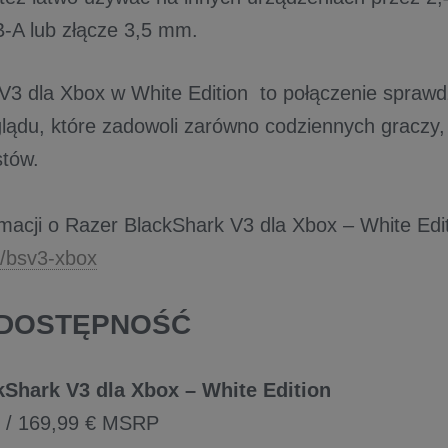
-A lub złącze 3,5 mm.
V3 dla Xbox w White Edition to połączenie sprawd
ądu, które zadowoli zarówno codziennych graczy, 
stów.
rmacji o Razer BlackShark V3 dla Xbox – White Edit
to/bsv3-xbox
 DOSTĘPNOŚĆ
kShark V3 dla Xbox – White Edition
 / 169,99 € MSRP