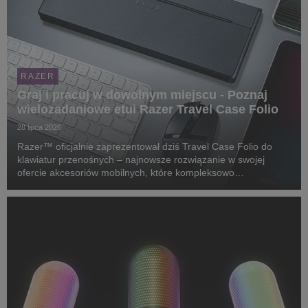
RAZER
Graj i pracuj w dowolnym miejscu - Poznaj
wielozadaniowe etui Razer Travel Case Folio
28 lipca 2026
Razer™ oficjalnie zaprezentował dziś Travel Case Folio do
klawiatur przenośnych – najnowsze rozwiązanie w swojej
ofercie akcesoriów mobilnych, które kompleksowo
zabezpiecza klawiaturę, służy za regulowaną podstawkę dla
tabletów i konsol przenośnych, a także bez problemu ...