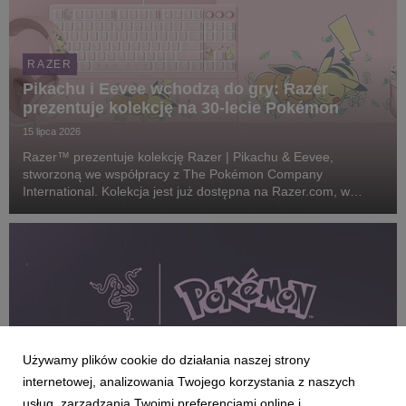
RAZER
Pikachu i Eevee wchodzą do gry: Razer
prezentuje kolekcję na 30-lecie Pokémon
15 lipca 2026
Razer™ prezentuje kolekcję Razer | Pikachu & Eevee,
stworzoną we współpracy z The Pokémon Company
International. Kolekcja jest już dostępna na Razer.com, w
sklepach RazerStore na całym świecie oraz u wybranych
partnerów.
Używamy plików cookie do działania naszej strony
internetowej, analizowania Twojego korzystania z naszych
usług, zarządzania Twoimi preferencjami online i