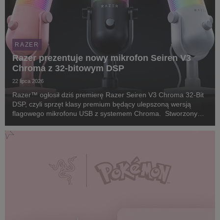
RAZER
Razer prezentuje nowy mikrofon Seiren V3
Chroma z 32-bitowym DSP
22 lipca 2026
Razer™ ogłosił dziś premierę Razer Seiren V3 Chroma 32-Bit
DSP, czyli sprzęt klasy premium będący ulepszoną wersją
flagowego mikrofonu USB z systemem Chroma. Stworzony
dla twórców i streamerów, którzy wymagają studyjnej jakości
głosu bez skomplikowanego, tradycyjnego sp...