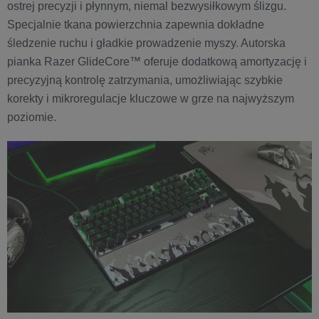
ostrej precyzji i płynnym, niemal bezwysiłkowym ślizgu.
Specjalnie tkana powierzchnia zapewnia dokładne
śledzenie ruchu i gładkie prowadzenie myszy. Autorska
pianka Razer GlideCore™ oferuje dodatkową amortyzację i
precyzyjną kontrolę zatrzymania, umożliwiając szybkie
korekty i mikroregulacje kluczowe w grze na najwyższym
poziomie.