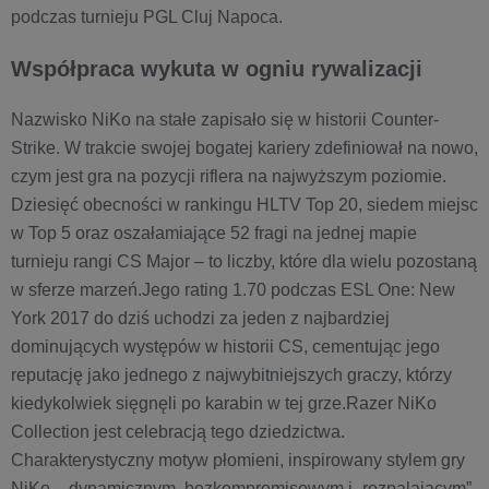
podczas turnieju PGL Cluj Napoca.
Współpraca wykuta w ogniu rywalizacji
Nazwisko NiKo na stałe zapisało się w historii Counter-
Strike. W trakcie swojej bogatej kariery zdefiniował na nowo,
czym jest gra na pozycji riflera na najwyższym poziomie.
Dziesięć obecności w rankingu HLTV Top 20, siedem miejsc
w Top 5 oraz oszałamiające 52 fragi na jednej mapie
turnieju rangi CS Major – to liczby, które dla wielu pozostaną
w sferze marzeń.Jego rating 1.70 podczas ESL One: New
York 2017 do dziś uchodzi za jeden z najbardziej
dominujących występów w historii CS, cementując jego
reputację jako jednego z najwybitniejszych graczy, którzy
kiedykolwiek sięgnęli po karabin w tej grze.Razer NiKo
Collection jest celebracją tego dziedzictwa.
Charakterystyczny motyw płomieni, inspirowany stylem gry
NiKo – dynamicznym, bezkompromisowym i „rozpalającym”