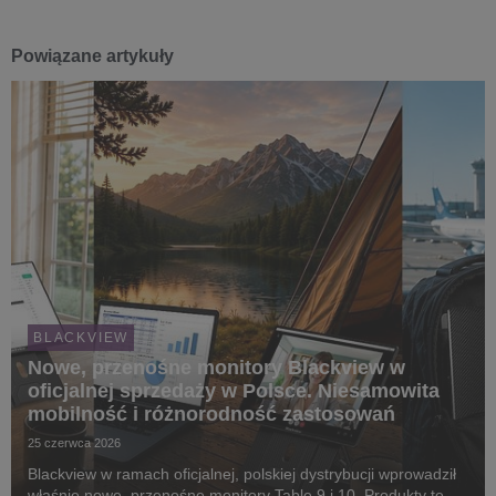
Powiązane artykuły
BLACKVIEW
Nowe, przenośne monitory Blackview w
oficjalnej sprzedaży w Polsce. Niesamowita
mobilność i różnorodność zastosowań
25 czerwca 2026
Blackview w ramach oficjalnej, polskiej dystrybucji wprowadził
właśnie nowe, przenośne monitory Table 9 i 10. Produkty te