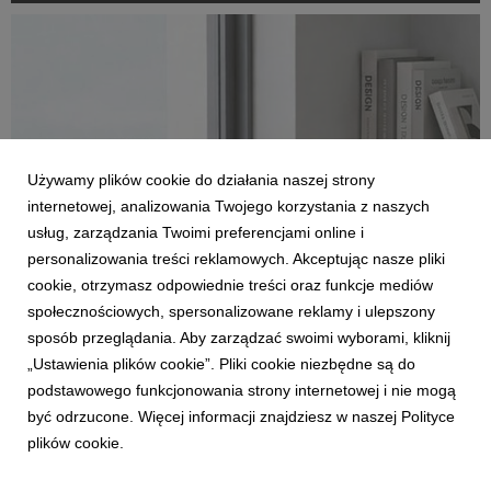
miniaturowe gabaryty z niezawodnością. Parametry...
Używamy plików cookie do działania naszej strony
internetowej, analizowania Twojego korzystania z naszych
usług, zarządzania Twoimi preferencjami online i
personalizowania treści reklamowych. Akceptując nasze pliki
cookie, otrzymasz odpowiednie treści oraz funkcje mediów
BLACKVIEW
społecznościowych, spersonalizowane reklamy i ulepszony
Pracuj gdzie chcesz - mini PC i monitory
sposób przeglądania. Aby zarządzać swoimi wyborami, kliknij
Blackview dla freelancerów i digital nomadów
„Ustawienia plików cookie”. Pliki cookie niezbędne są do
30 marca 2026
podstawowego funkcjonowania strony internetowej i nie mogą
Praca poza biurem nie musi oznaczać kompromisów w kwestii
być odrzucone. Więcej informacji znajdziesz w naszej Polityce
produktywności i wygody. Marka Blackview dostarcza sprzęty
plików cookie.
stworzone z myślą o potrzebach freelancerów, pracowników
zdalnych oraz osób często podróżujących służbowo. Wydajne
komputery Mini PC i przenośne monitory ...