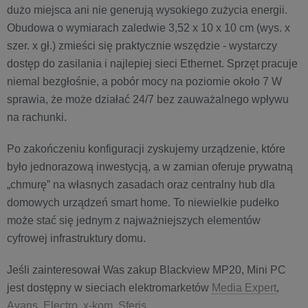
dużo miejsca ani nie generują wysokiego zużycia energii.
Obudowa o wymiarach zaledwie 3,52 x 10 x 10 cm (wys. x
szer. x gł.) zmieści się praktycznie wszędzie - wystarczy
dostęp do zasilania i najlepiej sieci Ethernet. Sprzęt pracuje
niemal bezgłośnie, a pobór mocy na poziomie około 7 W
sprawia, że może działać 24/7 bez zauważalnego wpływu
na rachunki.
Po zakończeniu konfiguracji zyskujemy urządzenie, które
było jednorazową inwestycją, a w zamian oferuje prywatną
„chmurę” na własnych zasadach oraz centralny hub dla
domowych urządzeń smart home. To niewielkie pudełko
może stać się jednym z najważniejszych elementów
cyfrowej infrastruktury domu.
Jeśli zainteresował Was zakup Blackview MP20, Mini PC
jest dostępny w sieciach elektromarketów
Media Expert
,
Avans
,
Electro
,
x-kom
,
Sferis
.