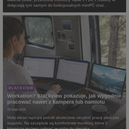
dołączają tym samym do funkcjonalnych miniPC oraz
nietuzinkowych, dodatkowych ekranów do laptopów,
dostępnych już w naszym kraju.
BLACKVIEW
Workation? Blackview pokazuje, jak wygodnie
pracować nawet z kampera lub namiotu
29 maja 2026
Mały ekran laptopa potrafi skutecznie utrudnić pracę podczas
wyjazdu. Na szczęście są komfortowe monitory, które z
łatwością możesz zabrać ze sobą do plecaka.