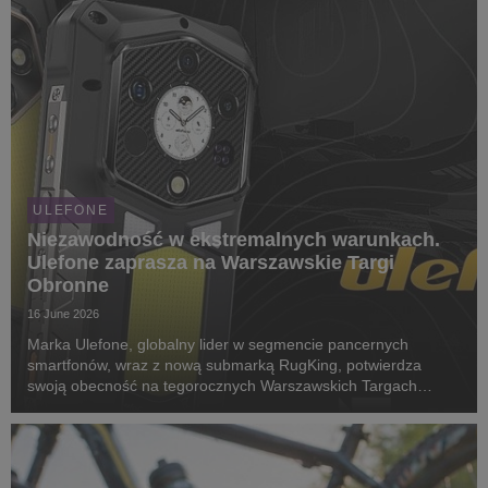
ULEFONE
Niezawodność w ekstremalnych warunkach.
Ulefone zaprasza na Warszawskie Targi
Obronne
16 June 2026
Marka Ulefone, globalny lider w segmencie pancernych
smartfonów, wraz z nową submarką RugKing, potwierdza
swoją obecność na tegorocznych Warszawskich Targach
Obronnych. Wydarzenie to będzie doskonałą okazją do
zapoznania się z urządzeniami mobilnymi dedykowanymi
służbom ...