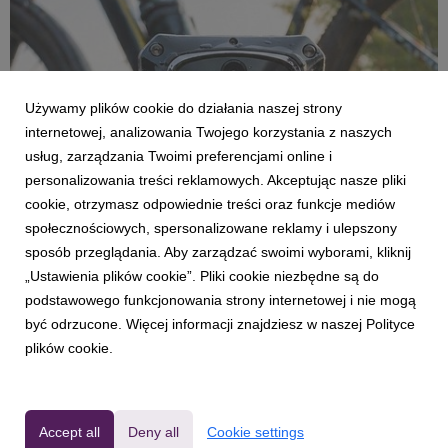
Używamy plików cookie do działania naszej strony
internetowej, analizowania Twojego korzystania z naszych
usług, zarządzania Twoimi preferencjami online i
ULEFONE
personalizowania treści reklamowych. Akceptując nasze pliki
Rowerowa majówka bez obaw o sprzęt.
cookie, otrzymasz odpowiednie treści oraz funkcje mediów
Pancerny smartfon to najlepsza nawigacja na
społecznościowych, spersonalizowane reklamy i ulepszony
kierownicę
sposób przeglądania. Aby zarządzać swoimi wyborami, kliknij
28 April 2026
„Ustawienia plików cookie”. Pliki cookie niezbędne są do
Kurz, deszcz, błoto i wstrząsy. W czasie rowerowej majówki
podstawowego funkcjonowania strony internetowej i nie mogą
zwykły smartfon często przegrywa już po pierwszych
być odrzucone. Więcej informacji znajdziesz w naszej Polityce
kilometrach. Na szczęście są też telefony Ulefone, które
plików cookie.
zostały stworzone, by wytrzymać więcej.
Accept all
Deny all
Cookie settings