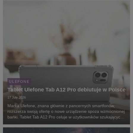
ULEFONE
Tablet Ulefone Tab A12 Pro debiutuje w Polsce
17 July 2026
Marka Ulefone, znana głównie z pancernych smartfonów,
rozszerza swoją ofertę o nowe urządzenie spoza wzmocnionej
bańki. Tablet Tab A12 Pro celuje w użytkowników szukających
dużego, komfortowego ekranu do pracy, nauki i rozrywki, a
przy okazji nie potrzebują wzmocnionego ...