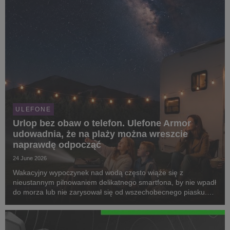
ULEFONE
Urlop bez obaw o telefon. Ulefone Armor
udowadnia, że na plaży można wreszcie
naprawdę odpocząć
24 June 2026
Wakacyjny wypoczynek nad wodą często wiąże się z
nieustannym pilnowaniem delikatnego smartfona, by nie wpadł
do morza lub nie zarysował się od wszechobecnego piasku.
Ulefone Armor udowadnia, że ten stres to już przeszłość.
Kluczem do prawdziwego, beztroskiego relaksu na ...