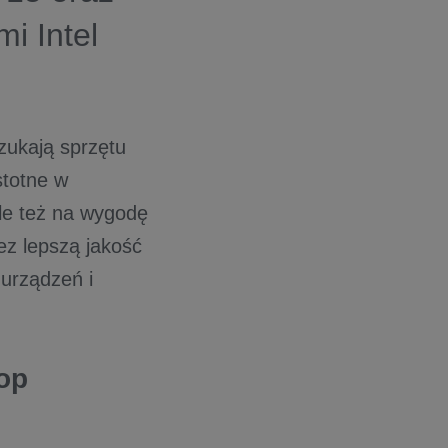
i Intel
zukają sprzętu
stotne w
ale też na wygodę
ez lepszą jakość
 urządzeń i
top