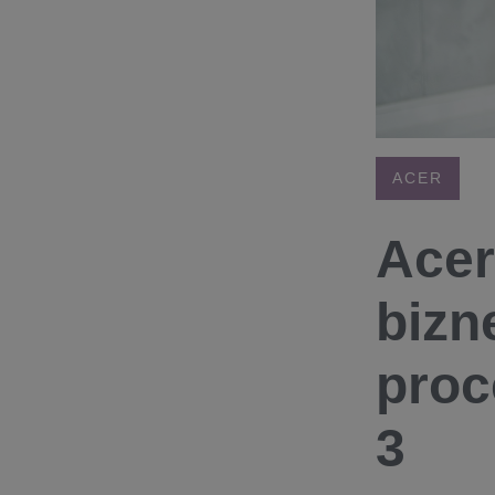
ACER
Acer
bizn
proc
3