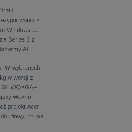
irm i
 rezygnowania z
erem Windows 11
ra Series 3 z
latformy AI.
ży. W wybranych
kg w wersji z
em 3K WQXGA+.
ączy włókno
eż projekt Acer
y obudowy, co ma