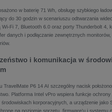
sażono w baterię 71 Wh, obsługę szybkiego ładow
jący do 30 godzin w scenariuszu odtwarzania wide
Wi-Fi 7, Bluetooth 6.0 oraz porty Thunderbolt 4, k
sfer danych i podłączanie zewnętrznych monitorów, 
riów.
zeństwo i komunikacja w środow
ym
 TravelMate P6 14 AI szczególny nacisk położono
two. Platforma Intel vPro wspiera funkcje ochrony 
 środowiskach korporacyjnych, a urządzenie jako
hronę na poziomie sprzętu, firmware’u i systemu 