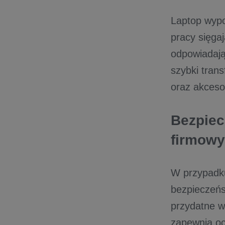
Laptop wypo
pracy sięga
odpowiadają 
szybki tran
oraz akceso
Bezpiec
firmow
W przypadku
bezpieczeńs
przydatne w
zapewnia oc