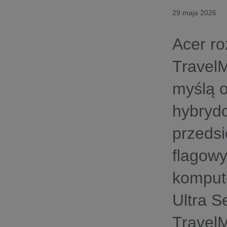
29 maja 2026
Acer ro
Travel
myślą o
hybrydo
przedsi
flagowy
kompute
Ultra S
TravelM