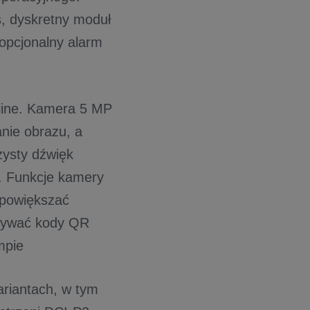
, dyskretny moduł
 opcjonalny alarm
nline. Kamera 5 MP
anie obrazu, a
zysty dźwięk
. Funkcje kamery
 powiększać
ytywać kody QR
mpie
ariantach, w tym