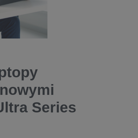
aptopy
 nowymi
ltra Series