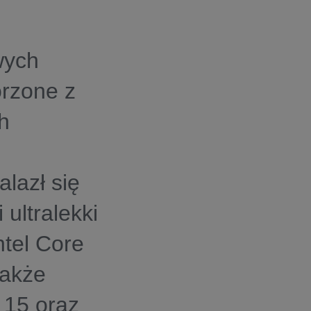
wych
orzone z
h
lazł się
 ultralekki
ntel Core
także
 15 oraz