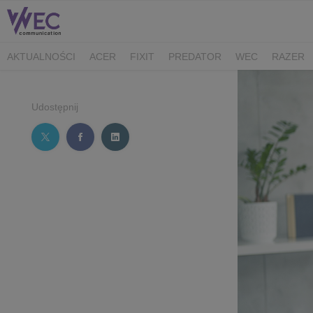
AKTUALNOŚCI
ACER
FIXIT
PREDATOR
WEC
RAZER
CK MEDIATOR
MIBRO
AUDEEO
TCL
GAM3RS_X
XPG
Udostępnij