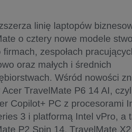
zszerza linię laptopów bizneso
Mate o cztery nowe modele stw
 firmach, zespołach pracującyc
wo oraz małych i średnich
ębiorstwach. Wśród nowości zna
 Acer TravelMate P6 14 AI, czyli
r Copilot+ PC z procesorami I
eries 3 i platformą Intel vPro, a 
ate P2 Spin 14, TravelMate X2