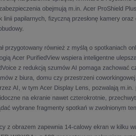
abezpieczenia obejmują m.in. Acer ProShield Plus
 linii papilarnych, fizyczną przesłonę kamery oraz
 obudowy.
ał przygotowany również z myślą o spotkaniach o
ogią Acer PurifiedView wspiera inteligentne ulepsz
edVoice z redukcją szumów AI pomaga zachować c
mów z biura, domu czy przestrzeni coworkingowej
rzez AI, w tym Acer Display Lens, pozwalają m.in.
idoczne na ekranie nawet czterokrotnie, przechw
ądać wybrane fragmenty spotkań w zwolnionym te
cy z obrazem zapewnia 14-calowy ekran w kilku w