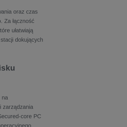
ania oraz czas
o. Za łączność
tóre ułatwiają
stacji dokujących
isku
 na
i zarządzania
 Secured-core PC
operacyjnego.