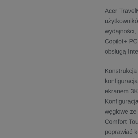
Acer Travel
użytkownikó
wydajności,
Copilot+ PC
obsługą Int
Konstrukcja
konfiguracj
ekranem 3K
Konfigurac
węglowe ze 
Comfort Tou
poprawiać k