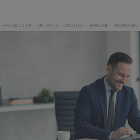
RAZER CZ-SK
ULEFONE
OUKITEL
RUGONE
REDMAGIC
ADATA
GYNCENTRUM
AURZEN