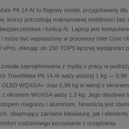
Mate P6 14 AI to flagowy model, przygotowany dla f
w, którzy potrzebują maksymalnej mobilności bez
 bezpieczeństwa i funkcji AI. Laptop jest komput
 i może być wyposażony w procesory Intel Core Ult
el vPro, oferując do 150 TOPS łącznej wydajności p
 została zaprojektowana z myślą o pracy w podró
ach TravelMate P6 14 AI waży poniżej 1 kg — 0,96 
 OLED WQXGA+ oraz 0,98 kg w wersji z ekran
ja z ekranem WUXGA waży 1,3 kg. Jego obudowa ł
stopem magnezu i aluminium. Nowością jest równi
ch, obejmujący zarówno klawiaturę, jak i element
omfort codziennego korzystania z urządzenia.