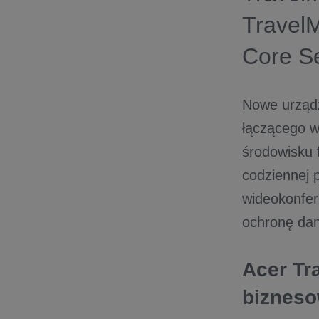
TravelM
Core Se
Nowe urządz
łączącego w
środowisku 
codziennej p
wideokonfere
ochronę da
Acer Tra
bizneso