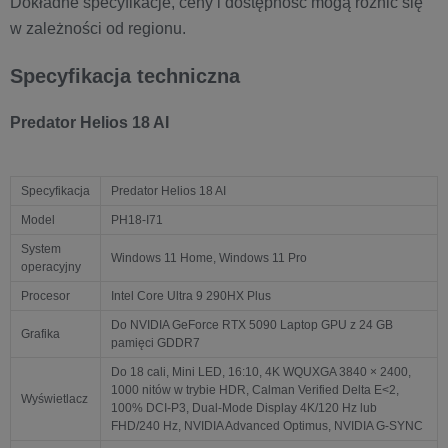
Dokładne specyfikacje, ceny i dostępność mogą różnić się
w zależności od regionu.
Specyfikacja techniczna
Predator Helios 18 AI
Specyfikacja
Predator Helios 18 AI
Model
PH18-I71
System
Windows 11 Home, Windows 11 Pro
operacyjny
Procesor
Intel Core Ultra 9 290HX Plus
Do NVIDIA GeForce RTX 5090 Laptop GPU z 24 GB
Grafika
pamięci GDDR7
Do 18 cali, Mini LED, 16:10, 4K WQUXGA 3840 × 2400,
1000 nitów w trybie HDR, Calman Verified Delta E<2,
Wyświetlacz
100% DCI-P3, Dual-Mode Display 4K/120 Hz lub
FHD/240 Hz, NVIDIA Advanced Optimus, NVIDIA G-SYNC