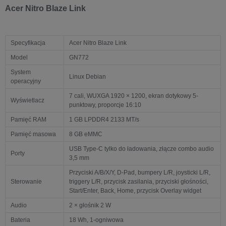
Acer Nitro Blaze Link
Specyfikacja
Acer Nitro Blaze Link
Model
GN772
System
Linux Debian
operacyjny
7 cali, WUXGA 1920 × 1200, ekran dotykowy 5-
Wyświetlacz
punktowy, proporcje 16:10
Pamięć RAM
1 GB LPDDR4 2133 MT/s
Pamięć masowa
8 GB eMMC
USB Type-C tylko do ładowania, złącze combo audio
Porty
3,5 mm
Przyciski A/B/X/Y, D-Pad, bumpery L/R, joysticki L/R,
Sterowanie
triggery L/R, przycisk zasilania, przyciski głośności,
Start/Enter, Back, Home, przycisk Overlay widget
Audio
2 × głośnik 2 W
Bateria
18 Wh, 1-ogniwowa