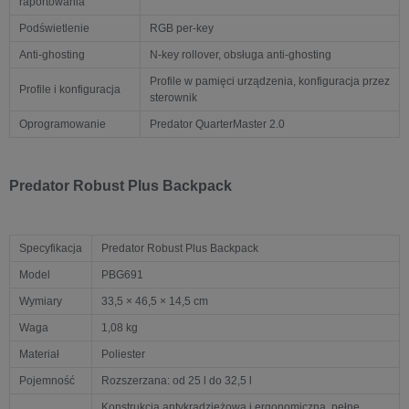
raportowania
Podświetlenie
RGB per-key
Anti-ghosting
N-key rollover, obsługa anti-ghosting
Profile w pamięci urządzenia, konfiguracja przez
Profile i konfiguracja
sterownik
Oprogramowanie
Predator QuarterMaster 2.0
Predator Robust Plus Backpack
Specyfikacja
Predator Robust Plus Backpack
Model
PBG691
Wymiary
33,5 × 46,5 × 14,5 cm
Waga
1,08 kg
Materiał
Poliester
Pojemność
Rozszerzana: od 25 l do 32,5 l
Konstrukcja antykradzieżowa i ergonomiczna, pełne