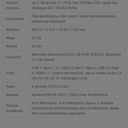
Pamięć
Do 2 TB łącznie: 2 × PCIe Gen 4 NVMe SSD, każdy slot
masowa
obsługuje do 1 TB M.2 NVMe
Dwa wentylatory, cztery wloty i cztery wyloty powietrza,
Chłodzenie
wektorowy ciepłowód
Wymiary
356,78 × 275,5 × 22,05–27,95 mm
Waga
2,5 kg
Bateria
92 Wh
Intel Killer Ethernet E3100G, Wi-Fi 6E RZ616:E, Bluetooth
Łączność
5.3 lub nowszy
USB 4 Type-C, 2 × USB 3.2 Gen 2 Type-A, USB 2.0 Type-
Porty
A, HDMI 2.1, czytnik kart microSD, złącze combo audio 3,5
mm, RJ-45, DC-In, Kensington Lock
Audio
2 głośniki z DTS:X Ultra
Kamera
Kamera FHD IR 1920 × 1080 z Acer PurifiedView
Acer NitroSense, Acer Intelligence Space, 4-strefowe
Funkcje
podświetlenie RGB klawiatury, Acer PurifiedVoice, Game
dodatkowe
Pass do potwierdzenia regionalnie