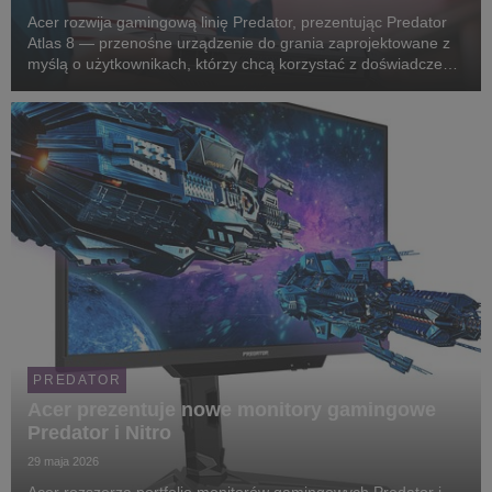
Acer rozwija gamingową linię Predator, prezentując Predator
Atlas 8 — przenośne urządzenie do grania zaprojektowane z
myślą o użytkownikach, którzy chcą korzystać z doświadczenia
PC gamingowego także poza klasycznym stanowiskiem. Nowy
handheld łączy procesory Intel Arc G...
PREDATOR
Acer prezentuje nowe monitory gamingowe
Predator i Nitro
29 maja 2026