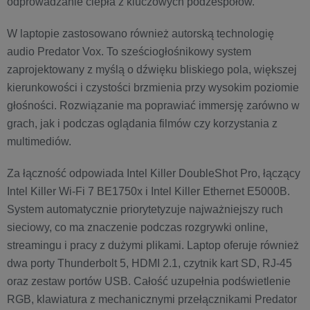
odprowadzanie ciepła z kluczowych podzespołów.
W laptopie zastosowano również autorską technologię
audio Predator Vox. To sześciogłośnikowy system
zaprojektowany z myślą o dźwięku bliskiego pola, większej
kierunkowości i czystości brzmienia przy wysokim poziomie
głośności. Rozwiązanie ma poprawiać immersję zarówno w
grach, jak i podczas oglądania filmów czy korzystania z
multimediów.
Za łączność odpowiada Intel Killer DoubleShot Pro, łączący
Intel Killer Wi-Fi 7 BE1750x i Intel Killer Ethernet E5000B.
System automatycznie priorytetyzuje najważniejszy ruch
sieciowy, co ma znaczenie podczas rozgrywki online,
streamingu i pracy z dużymi plikami. Laptop oferuje również
dwa porty Thunderbolt 5, HDMI 2.1, czytnik kart SD, RJ-45
oraz zestaw portów USB. Całość uzupełnia podświetlenie
RGB, klawiatura z mechanicznymi przełącznikami Predator