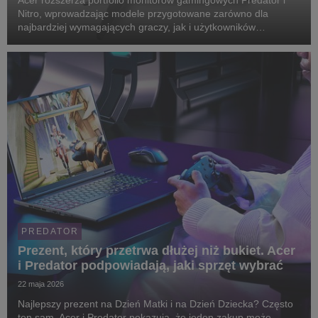
Acer rozszerza portfolio monitorów gamingowych Predator i
Nitro, wprowadzając modele przygotowane zarówno dla
najbardziej wymagających graczy, jak i użytkowników
szukających wysokiej jakości obrazu w bardziej przystępnych
konfiguracjach. Nowa linia obejmuje monitory z ob...
PREDATOR
Prezent, który przetrwa dłużej niż bukiet. Acer
i Predator podpowiadają, jaki sprzęt wybrać
22 maja 2026
Najlepszy prezent na Dzień Matki i na Dzień Dziecka? Często
ten sam. Acer i Predator pokazują, że jeden zakup może