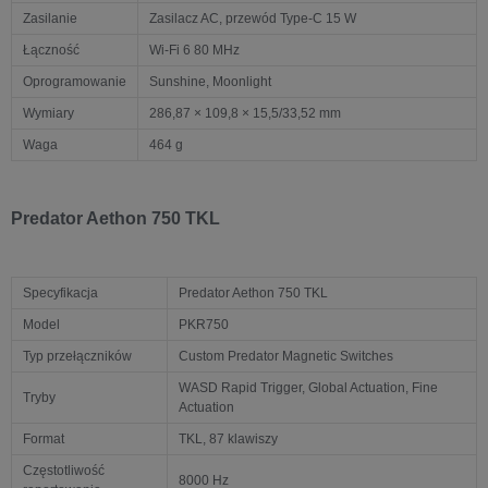
Zasilanie
Zasilacz AC, przewód Type-C 15 W
Łączność
Wi-Fi 6 80 MHz
Oprogramowanie
Sunshine, Moonlight
Wymiary
286,87 × 109,8 × 15,5/33,52 mm
Waga
464 g
Predator Aethon 750 TKL
Specyfikacja
Predator Aethon 750 TKL
Model
PKR750
Typ przełączników
Custom Predator Magnetic Switches
WASD Rapid Trigger, Global Actuation, Fine
Tryby
Actuation
Format
TKL, 87 klawiszy
Częstotliwość
8000 Hz