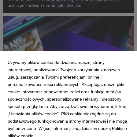
ucieszyć zarówno mamę, jak i dziecko.
Używamy plików cookie do działania naszej strony
internetowej, analizowania Twojego korzystania z naszych
usług, zarządzania Twoimi preferencjami online i
personalizowania treści reklamowych. Akceptując nasze pliki
cookie, otrzymasz odpowiednie treści oraz funkcje mediów
społecznościowych, spersonalizowane reklamy i ulepszony
PREDATOR
sposób przeglądania. Aby zarządzać swoimi wyborami, kliknij
Acer odświeża serię Predator Helios Neo
„Ustawienia plików cookie”. Pliki cookie niezbędne są do
19 marca 2026
podstawowego funkcjonowania strony internetowej i nie mogą
Acer odświeżył linię laptopów gamingowych Predator Helios
być odrzucone. Więcej informacji znajdziesz w naszej Polityce
Neo, prezentując trzy nowe modele: Predator Helios Neo 16S
plików cookie.
AI, Predator Helios Neo 16 AI oraz Predator Helios Neo 18 AI.