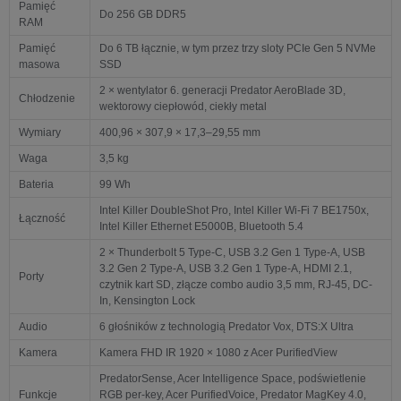
Pamięć
Do 256 GB DDR5
RAM
Pamięć
Do 6 TB łącznie, w tym przez trzy sloty PCIe Gen 5 NVMe
masowa
SSD
2 × wentylator 6. generacji Predator AeroBlade 3D,
Chłodzenie
wektorowy ciepłowód, ciekły metal
Wymiary
400,96 × 307,9 × 17,3–29,55 mm
Waga
3,5 kg
Bateria
99 Wh
Intel Killer DoubleShot Pro, Intel Killer Wi-Fi 7 BE1750x,
Łączność
Intel Killer Ethernet E5000B, Bluetooth 5.4
2 × Thunderbolt 5 Type-C, USB 3.2 Gen 1 Type-A, USB
3.2 Gen 2 Type-A, USB 3.2 Gen 1 Type-A, HDMI 2.1,
Porty
czytnik kart SD, złącze combo audio 3,5 mm, RJ-45, DC-
In, Kensington Lock
Audio
6 głośników z technologią Predator Vox, DTS:X Ultra
Kamera
Kamera FHD IR 1920 × 1080 z Acer PurifiedView
PredatorSense, Acer Intelligence Space, podświetlenie
Funkcje
RGB per-key, Acer PurifiedVoice, Predator MagKey 4.0,