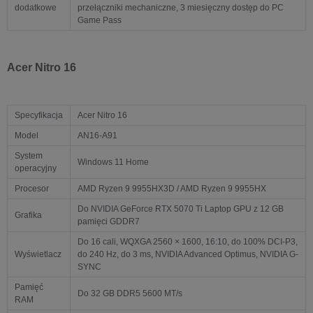
dodatkowe
przełączniki mechaniczne, 3 miesięczny dostęp do PC
Game Pass
Acer Nitro 16
Specyfikacja
Acer Nitro 16
Model
AN16-A91
System
Windows 11 Home
operacyjny
Procesor
AMD Ryzen 9 9955HX3D / AMD Ryzen 9 9955HX
Do NVIDIA GeForce RTX 5070 Ti Laptop GPU z 12 GB
Grafika
pamięci GDDR7
Do 16 cali, WQXGA 2560 × 1600, 16:10, do 100% DCI-P3,
Wyświetlacz
do 240 Hz, do 3 ms, NVIDIA Advanced Optimus, NVIDIA G-
SYNC
Pamięć
Do 32 GB DDR5 5600 MT/s
RAM