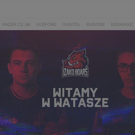
RAZER CZ-SK
ULEFONE
OUKITEL
RUGONE
REDMAGIC
ADATA
GYNCENTRUM
AURZEN