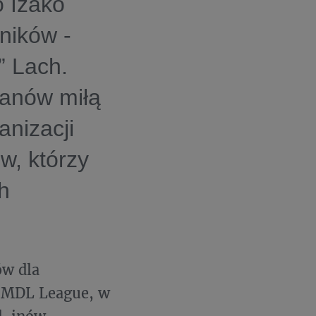
o Izako
ników -
” Lach.
fanów miłą
nizacji
w, którzy
h
ów dla
A MDL League, w