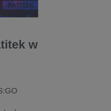
titek w
CS:GO