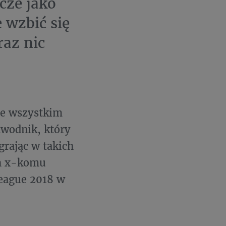
cze jako
 wzbić się
raz nic
le wszystkim
awodnik, który
grając w takich
ch x-komu
eague 2018 w