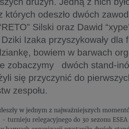
szych drużyn. Jedną z nich był
z których odeszło dwóch zawod
“RETO” Silski oraz Dawid “xype
Dziki Izaka przyszykowały dla 
ziankę, bowiem w barwach orga
nie zobaczymy dwóch stand-inó
żyli się przyczynić do pierwszyc
tw zespołu.
deszły w jednym z najważniejszych moment
i - turnieju relegacyjnego do 30 sezonu ESE