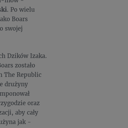
d-inów -
ski
. Po wielu
zako Boars
o swojej
ach Dzików Izaka.
oars zostało
n The Republic
ie drużyny
 imponował
rzygodzie oraz
acji, aby cały
użyna jak -