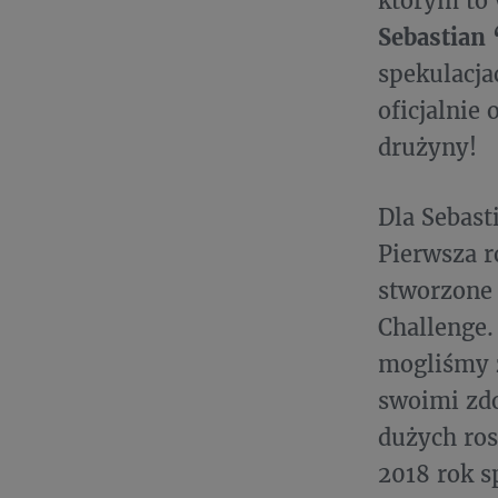
którym to 
Sebastian
spekulacja
oficjalnie
drużyny!
Dla Sebast
Pierwsza r
stworzone 
Challenge.
mogliśmy 
swoimi zdo
dużych ros
2018 rok s