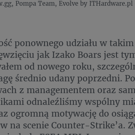
gg, Pompa Team, Evolve by ITHardware.pl 
ość ponownego udziału w takim
ęwzięciu jak Izako Boars jest ty
ałem od nowego roku, szczególn
gę średnio udany poprzedni. P
ach z managementem oraz sa
ikami odnaleźliśmy wspólny mi
az ogromną motywację do osiąg
w na scenie Counter-Strike’a. 