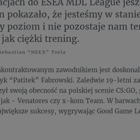
acjach do ESEA MDL League jesz
n pokazało, że jesteśmy w stanie
y poziom i nie pozostaje nam te
jak ciężki trening.
Sebastian “NEEX” Trela
akontraktowanym zawodnikiem jest doskona
yk “Patitek” Fabrowski. Zaledwie 19-letni z
zył swoją obecność na polskiej scenie CS:GO, 
 jak - Venatores czy x-kom Team. W barwa
największe sukcesy, wygrywając Good Game L