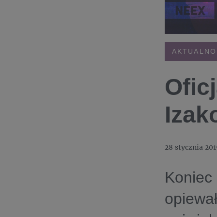
AKTUALNO
Ofic
Izak
28 stycznia 201
Koniec 
opiewał