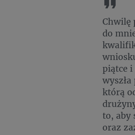
Chwilę 
do mnie
kwalifi
wniosku
piątce 
wyszła 
którą o
drużyny
to, aby
oraz za