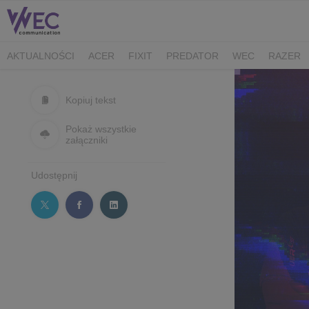
AKTUALNOŚCI
ACER
FIXIT
PREDATOR
WEC
RAZER
CK MEDIATOR
MIBRO
AUDEEO
TCL
GAM3RS_X
XPG
Kopiuj tekst
Pokaż wszystkie
załączniki
Udostępnij