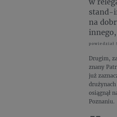
w releg
stand-i
na dobr
innego, 
powiedział 
Drugim, z
znany Patr
już zaznac
drużynach
osiągnął 
Poznaniu.