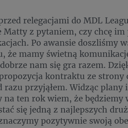
przed relegacjami do MDL Leagu
 Matty z pytaniem, czy chcę i
kacjach. Po awansie doszliśmy w
, że mamy świetną komunikację
i dobrze nam się gra razem. Dzię
propozycja kontraktu ze strony 
d razu przyjąłem. Widząc plany i
 na ten rok wiem, że będziemy 
 stać się jedną z najlepszych dru
znaczymy pozytywnie swoją obe