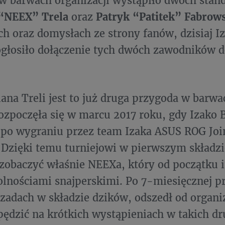
w barwach organizacji wystąpiło dwóch stan
 “NEEX” Trela
oraz
Patryk “Patitek” Fabrow
ch oraz domysłach ze strony fanów, dzisiaj I
 ogłosiło dołączenie tych dwóch zawodników d
iana Treli jest to już druga przygoda w barw
ozpoczęła się w marcu 2017 roku, gdy Izako B
po wygraniu przez team Izaka ASUS ROG Joi
 Dzięki temu turniejowi w pierwszym składz
zobaczyć właśnie NEEXa, który od początku
lnościami snajperskimi. Po 7-miesięcznej p
zadach w składzie dzików, odszedł od organiz
pędzić na krótkich wystąpieniach w takich dr