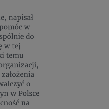
e, napisał
m pomóc w
spólnie do
 w tej
ki temu
organizacji,
 założenia
walczyć o
żyn w Polsce
cność na