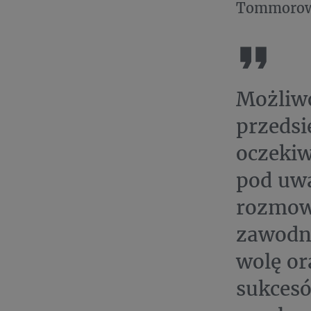
Tommorow.
Możliw
przedsi
oczekiw
pod uwa
rozmow
zawodn
wolę or
sukcesó