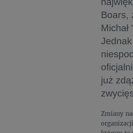
najwięk
Boars, 
Michał 
Jednak 
niespod
oficjal
już zdą
zwycięs
Zmiany na
organizacj