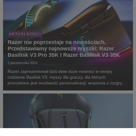
AKTUALNOŚCI
Razer nie poprzestaje na nowościach.
Przedstawiamy najnowsze myszki: Razer
Basilisk V3 Pro 35K I Razer Basilisk V3 35K
1 października 2024
Razer zaprezentował dziś dwie duże nowości w swojej
rodzienie Basilisk V3: myszy dla graczy, dla których
priorytetem jest możliwość personalizacji, wrażenia z rozgrywki
i ponadprzeciętna wygoda. Razer Basilisk V3 Pro 35K - czyli
zupełnie nowa, w pełni konfigurowalna, bez...