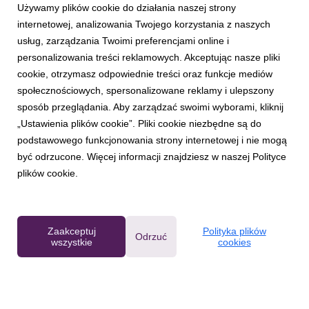
Używamy plików cookie do działania naszej strony
internetowej, analizowania Twojego korzystania z naszych
usług, zarządzania Twoimi preferencjami online i
personalizowania treści reklamowych. Akceptując nasze pliki
cookie, otrzymasz odpowiednie treści oraz funkcje mediów
AKTUALNOŚCI
społecznościowych, spersonalizowane reklamy i ulepszony
Przedstawiamy Razer Freyja: pierwszą na
sposób przeglądania. Aby zarządzać swoimi wyborami, kliknij
świecie matę haptyczną od Razer
„Ustawienia plików cookie”. Pliki cookie niezbędne są do
28 września 2024
podstawowego funkcjonowania strony internetowej i nie mogą
Podczas dzisiejszego wydarzenia: RazerCon 2024, firma
być odrzucone. Więcej informacji znajdziesz w naszej Polityce
Razer z dumą zaprezentowała Razer Freyja: pierwszą na
plików cookie.
świecie matę HD Haptics Gaming Cushion. To pionierskie
urządzenie zostało zaprojektowane z myślą o poszerzeniu
wrażeń sensorycznych, przekształcając rozgrywkę w ni...
Zaakceptuj
Polityka plików
Odrzuć
wszystkie
cookies
Powered by