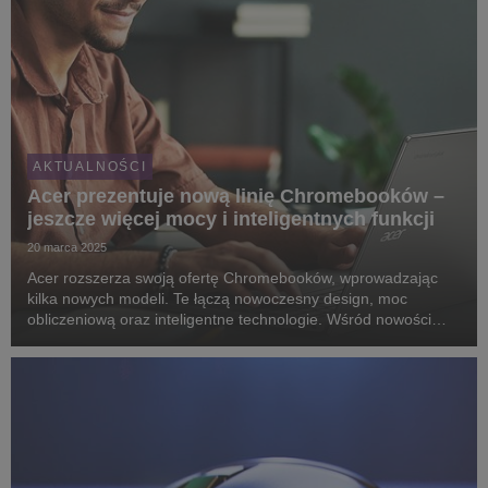
AKTUALNOŚCI
Acer prezentuje nową linię Chromebooków –
jeszcze więcej mocy i inteligentnych funkcji
20 marca 2025
Acer rozszerza swoją ofertę Chromebooków, wprowadzając
kilka nowych modeli. Te łączą nowoczesny design, moc
obliczeniową oraz inteligentne technologie. Wśród nowości
znajduje się sześć wydajnych modeli Acer Chromebook Plus
oraz ultraprzenośny Acer Chromebook Tab 311.