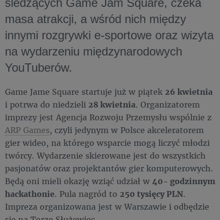
śledzących Game Jam Square, czeka
masa atrakcji, a wśród nich między
innymi rozgrywki e-sportowe oraz wizyta
na wydarzeniu międzynarodowych
YouTuberów.
Game Jame Square startuje już w piątek
26 kwietnia
i potrwa do niedzieli
28 kwietnia
. Organizatorem
imprezy jest Agencja Rozwoju Przemysłu wspólnie z
ARP Games
, czyli jedynym w Polsce akceleratorem
gier wideo, na którego wsparcie mogą liczyć młodzi
twórcy. Wydarzenie skierowane jest do wszystkich
pasjonatów oraz projektantów gier komputerowych.
Będą oni mieli okazję wziąć udział w
40- godzinnym
hackathonie
. Pula nagród to
250 tysięcy PLN
.
Impreza organizowana jest w Warszawie i odbędzie
się na Torze Służewiec.