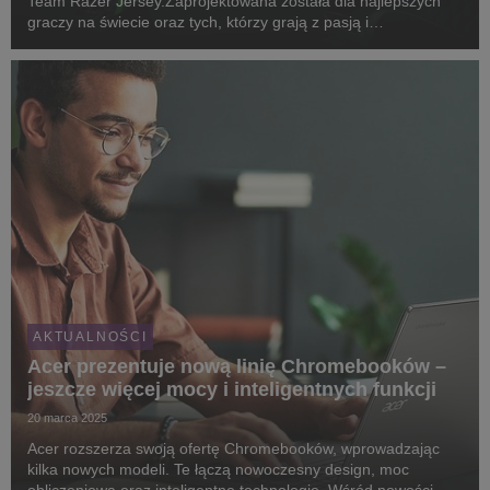
Team Razer Jersey.Zaprojektowana została dla najlepszych
graczy na świecie oraz tych, którzy grają z pasją i
zaangażowaniem.
AKTUALNOŚCI
Acer prezentuje nową linię Chromebooków –
jeszcze więcej mocy i inteligentnych funkcji
20 marca 2025
Acer rozszerza swoją ofertę Chromebooków, wprowadzając
kilka nowych modeli. Te łączą nowoczesny design, moc