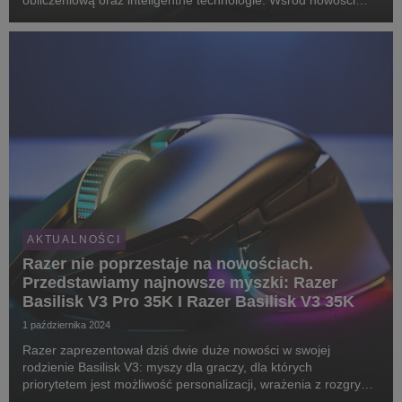
obliczeniową oraz inteligentne technologie. Wśród nowości
znajduje się sześć wydajnych modeli Acer Chromebook Plus
oraz ultraprzenośny Acer Chromebook Tab 311.
AKTUALNOŚCI
Razer nie poprzestaje na nowościach.
Przedstawiamy najnowsze myszki: Razer
Basilisk V3 Pro 35K I Razer Basilisk V3 35K
1 października 2024
Razer zaprezentował dziś dwie duże nowości w swojej
rodzienie Basilisk V3: myszy dla graczy, dla których
priorytetem jest możliwość personalizacji, wrażenia z rozgrywki
i ponadprzeciętna wygoda. Razer Basilisk V3 Pro 35K - czyli