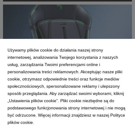
zupełnie nowa, w pełni konfigurowalna, bez...
Używamy plików cookie do działania naszej strony
internetowej, analizowania Twojego korzystania z naszych
usług, zarządzania Twoimi preferencjami online i
personalizowania treści reklamowych. Akceptując nasze pliki
cookie, otrzymasz odpowiednie treści oraz funkcje mediów
AKTUALNOŚCI
społecznościowych, spersonalizowane reklamy i ulepszony
Przedstawiamy Razer Freyja: pierwszą na
sposób przeglądania. Aby zarządzać swoimi wyborami, kliknij
świecie matę haptyczną od Razer
„Ustawienia plików cookie”. Pliki cookie niezbędne są do
28 września 2024
podstawowego funkcjonowania strony internetowej i nie mogą
Podczas dzisiejszego wydarzenia: RazerCon 2024, firma
być odrzucone. Więcej informacji znajdziesz w naszej Polityce
Razer z dumą zaprezentowała Razer Freyja: pierwszą na
plików cookie.
świecie matę HD Haptics Gaming Cushion. To pionierskie
urządzenie zostało zaprojektowane z myślą o poszerzeniu
wrażeń sensorycznych, przekształcając rozgrywkę w ni...