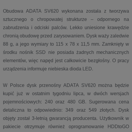
Obudowa ADATA SV620 wykonana została z tworzywa
sztucznego o chropowatej strukturze – odpornego na
zabrudzenia i odciski palców. Lekko uniesione krawędzie
chronią obudowę przed zarysowaniem. Dysk waży zaledwie
88 g, a jego wymiary to 115 x 78 x 11,5 mm. Zamknięty w
środku nośnik SSD nie posiada żadnych mechanicznych
elementów, więc napęd jest całkowicie bezgłośny. O pracy
urządzenia informuje niebieska dioda LED.
W Polsce dysk przenośny ADATA SV620 można będzie
kupić już w ostatnim tygodniu lipca, w dwóch wersjach
pojemnościowych: 240 oraz 480 GB. Sugerowana cena
detaliczna to odpowiednio: 349 oraz 549 złotych. Dysk
objęty został 3-letnią gwarancją producenta. Użytkownik w
pakiecie otrzymuje również oprogramowanie HDDtoGO