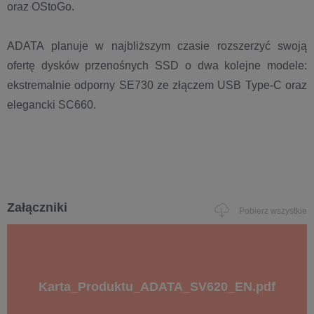
oraz OStoGo.
ADATA planuje w najbliższym czasie rozszerzyć swoją
ofertę dysków przenośnych SSD o dwa kolejne modele:
ekstremalnie odporny SE730 ze złączem USB Type-C oraz
elegancki SC660.
Załączniki
Pobierz wszystkie
Karta_Produktu_ADATA_SV620_EN.pdf