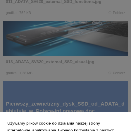
011_ADATA_SV620_external_SSD_functions.jpg
grafika
|
752 KB
Pobierz
013_ADATA_SV620_external_SSD_visual.jpg
grafika
|
1,28 MB
Pobierz
Pierwszy_zewnetrzny_dysk_SSD_od_ADATA_d
ebiutuje_w_Polsce-inf.prasowa.doc
Używamy plików cookie do działania naszej strony
internetowej, analizowania Twojego korzystania z naszych