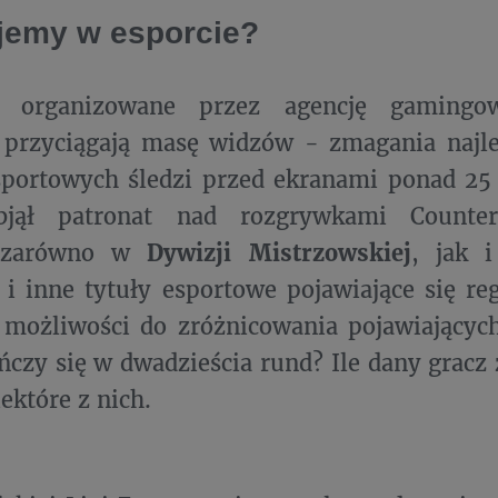
jemy w esporcie?
i organizowane przez agencję gamingo
e przyciągają masę widzów - zmagania najl
portowych śledzi przed ekranami ponad 25 
jął patronat nad rozgrywkami Counter-
e zarówno w
Dywizji Mistrzowskiej
, jak 
 i inne tytuły esportowe pojawiające się reg
 możliwości do zróżnicowania pojawiającyc
czy się w dwadzieścia rund? Ile dany gracz
ektóre z nich.