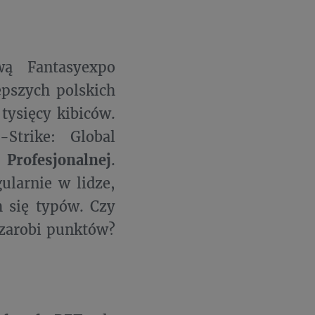
wą Fantasyexpo
epszych polskich
tysięcy kibiców.
Strike: Global
i
Profesjonalnej
.
ularnie w lidze,
h się typów. Czy
 zarobi punktów?