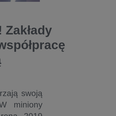
! Zakłady
współpracę
ą
rzają swoją
 W miniony