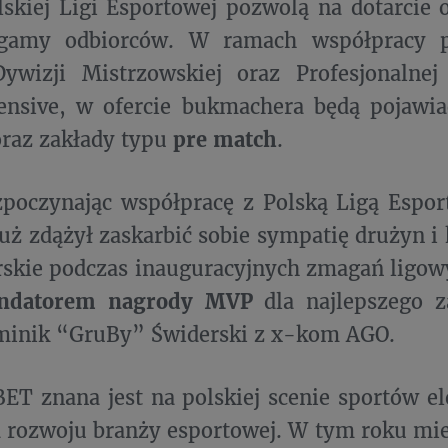
lskiej Ligi Esportowej pozwolą na dotarcie 
 gamy odbiorców. W ramach współpracy 
Dywizji Mistrzowskiej oraz Profesjonalnej
ensive, w ofercie bukmachera będą pojawia
raz zakłady typu
pre match
.
zpoczynając współpracę z Polską Ligą Espo
uż zdążył zaskarbić sobie sympatię drużyn i 
skie podczas inauguracyjnych zmagań ligow
ndatorem nagrody MVP
dla najlepszego z
minik “GruBy” Świderski z x-kom AGO.
ET znana jest na polskiej scenie sportów el
 rozwoju branży esportowej. W tym roku mie