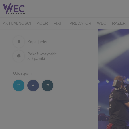
AKTUALNOŚCI
ACER
FIXIT
PREDATOR
WEC
RAZER
CK MEDIATOR
MIBRO
AUDEEO
TCL
GAM3RS_X
XPG
Kopiuj tekst
Pokaż wszystkie
załączniki
Udostępnij