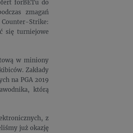
ofert forBETu do
podczas zmagań
 Counter-Strike:
ć się turniejowe
rtową w miniony
kibiców. Zakłady
ych na PGA 2019
awodnika, którą
ektronicznych, z
liśmy już okazję