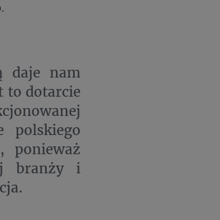
.
wą daje nam
 to dotarcie
kcjonowanej
e polskiego
e, ponieważ
j branży i
cja.