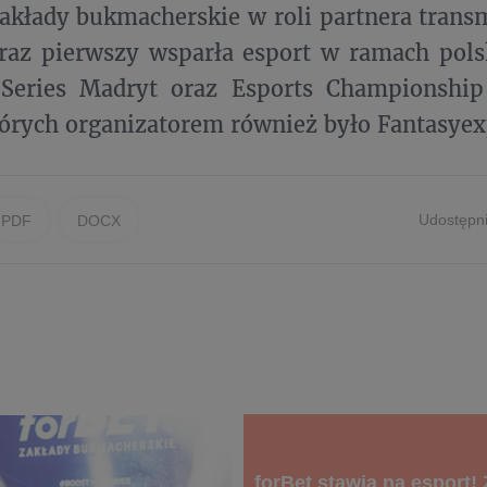
akłady bukmacherskie w roli partnera transmi
az pierwszy wsparła esport w ramach polsk
 Series Madryt oraz Esports Championship
órych organizatorem również było Fantasyex
Udostępni
PDF
DOCX
forBet stawia na esport!