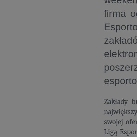
weeke
firma o
Esporto
zakł
elektr
poszer
esport
Zakłady b
największ
swojej ofe
Ligą Espo