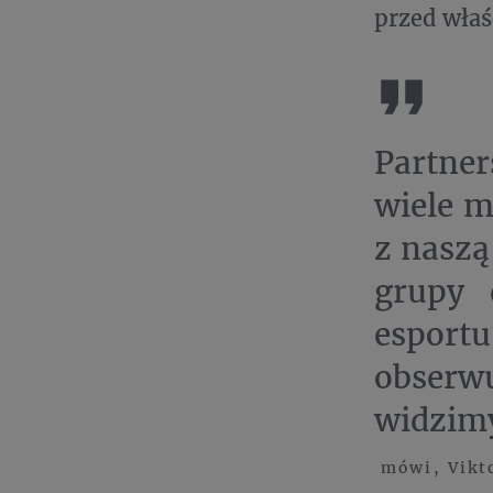
przed wła
Partne
wiele m
z naszą
grupy 
esport
obserw
widzimy
mówi, Vikto