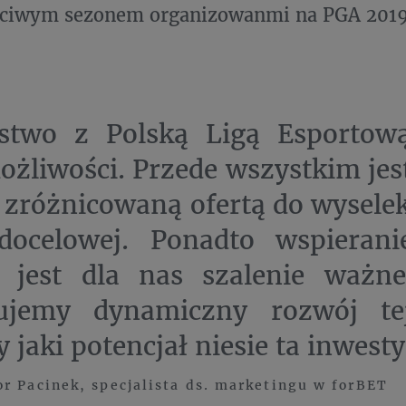
ściwym sezonem organizowanmi na PGA 2019
rstwo z Polską Ligą Esporto
ożliwości. Przede wszystkim jest
 zróżnicowaną ofertą do wysele
docelowej. Ponadto wspierani
u jest dla nas szalenie ważn
ujemy dynamiczny rozwój te
 jaki potencjał niesie ta inwesty
r Pacinek, specjalista ds. marketingu w forBET