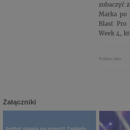
zobaczyć z
Marka po r
Blast Pro
Week 4, kt
Pobierz jako
Załączniki
forBet stawia na esport! Zakłady