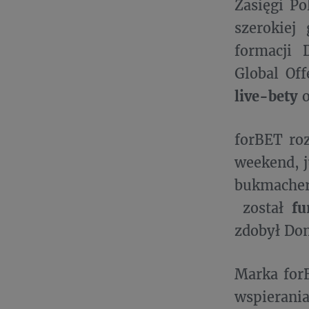
Zasięgi Po
szerokiej
formacji 
Global Off
live-bety
o
forBET ro
weekend, j
bukmacher
został
fu
zdobył Do
Marka forB
wspierania