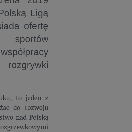
rena 2019
Polską Ligą
iada ofertę
 sportów
współpracy
e rozgrywki
oku, to jeden z
żąc do rozwoju
rstwo nad Polską
 rozgrzewkowymi