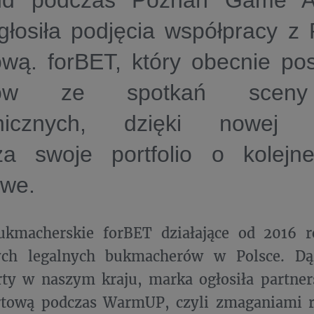
nd podczas Poznań Game A
głosiła podjęcia współpracy z 
wą. forBET, który obecnie pos
adów ze spotkań sceny
onicznych, dzięki nowej 
za swoje portfolio o kolejn
owe.
ukmacherskie forBET działające od 2016 r
ych legalnych bukmacherów w Polsce. Dą
rty w naszym kraju, marka ogłosiła partne
rtową podczas WarmUP, czyli zmaganiami