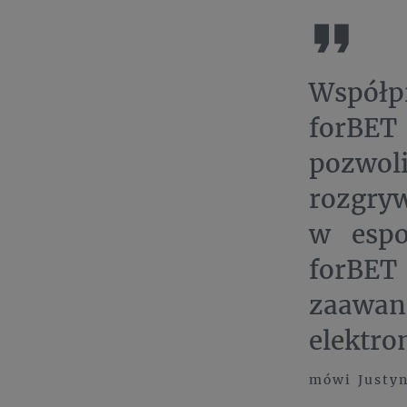
Współp
forBET 
pozwol
rozgryw
w espo
forBE
zaawan
elektro
mówi Justyn