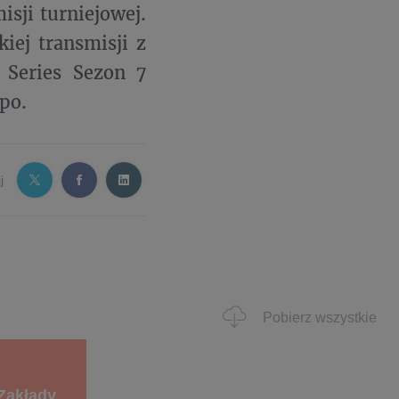
sji turniejowej.
iej transmisji z
 Series Sezon 7
po.
j
Pobierz wszystkie
 Zakłady