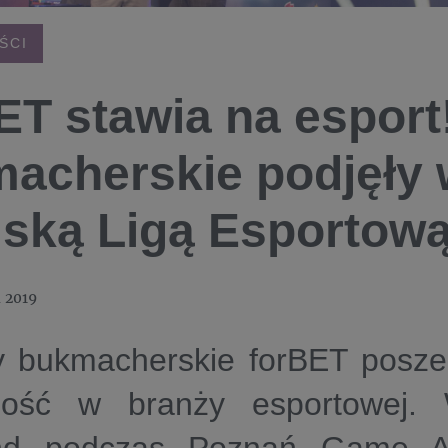
ŚCI
ET stawia na esport
acherskie podjęły 
lską Ligą Esportow
a 2019
y bukmacherskie forBET posze
lność w branży esportowej.