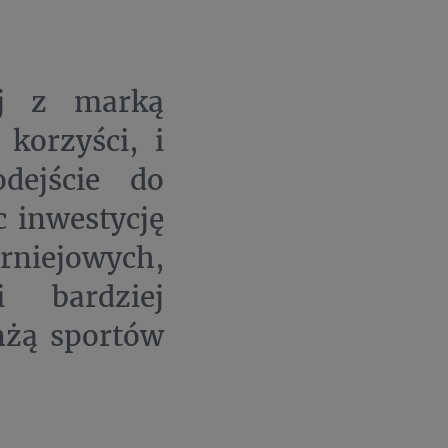
ej z marką
korzyści, i
dejście do
 inwestycję
rniejowych,
 bardziej
nżą sportów