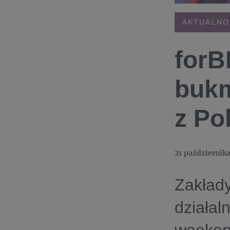
AKTUALNO
forB
bukm
z Po
21 październik
Zakład
działa