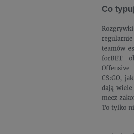
Co typu
Rozgrywk
regularni
teamów es
forBET ob
Offensiv
CS:GO, jak
dają wiele
mecz zakoń
To tylko ni