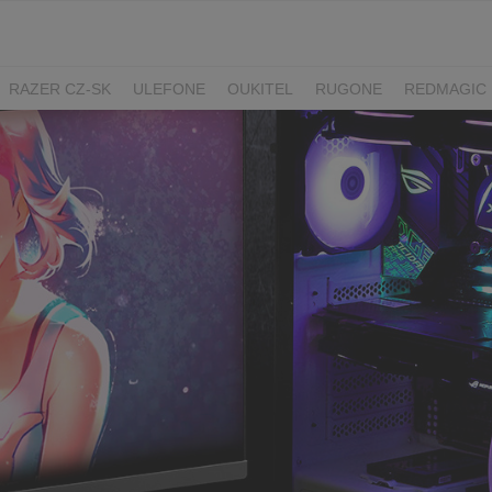
RAZER CZ-SK
ULEFONE
OUKITEL
RUGONE
REDMAGIC
ADATA
GYNCENTRUM
AURZEN