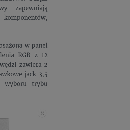
wy zapewniają
ch komponentów,
osażona w panel
tlenia RGB z 12
awędzi zawiera 2
awkowe jack 3,5
o wyboru trybu