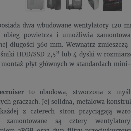
osiada dwa wbudowane wentylatory 120 m
 obieg powietrza i umożliwia zamontowa
ej długości 360 mm. Wewnątrz zmieszczą 
ośniki HDD/SSD 2,5” lub 4 dyski w rozmiar
 montaż płyt głównych w standardach mini
ecruiser
to obudowa, stworzona z myślą
ch graczach. Jej solidna, metalowa konstruk
każdej z czterech stron przyciągają wz
nie zamontowane są cztery wentyla
eniem aRGB oraz dwa filtry przeciwkurzowe