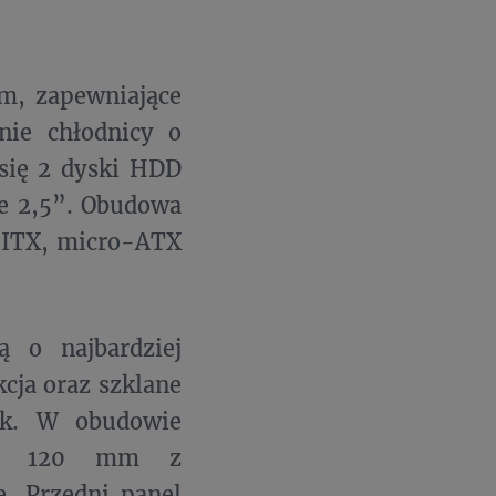
m, zapewniające
nie chłodnicy o
się 2 dyski HDD
ze 2,5”. Obudowa
-ITX, micro-ATX
 o najbardziej
cja oraz szklane
rok. W obudowie
tory 120 mm z
. Przedni panel