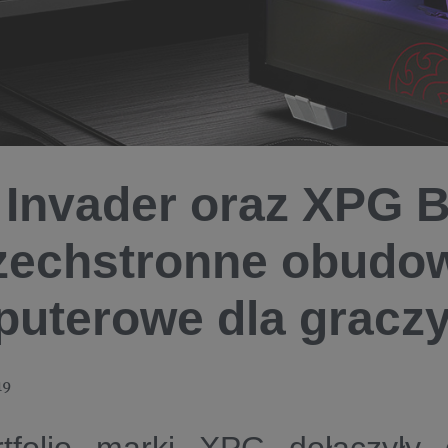
Invader oraz XPG Ba
zechstronne obudo
uterowe dla gracz
19