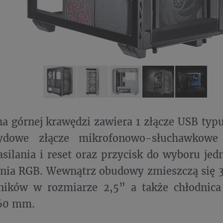
na górnej krawędzi zawiera 1 złącze USB typu
rydowe złącze mikrofonowo-słuchawkow
asilania i reset oraz przycisk do wyboru jed
enia RGB. Wewnątrz obudowy zmieszczą się 
ników w rozmiarze 2,5” a także chłodnic
360 mm.