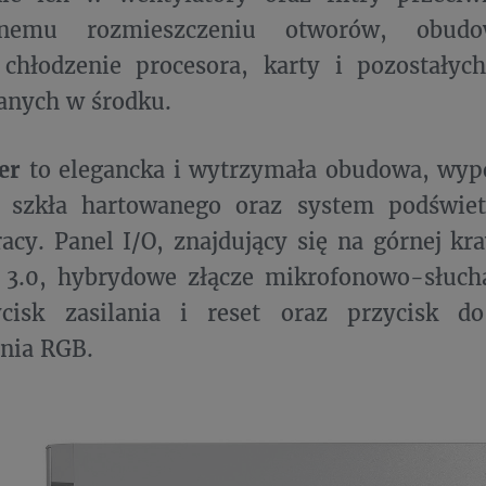
anemu rozmieszczeniu otworów, obudo
 chłodzenie procesora, karty i pozostały
nych w środku.
er
to elegancka i wytrzymała obudowa, wyp
 szkła hartowanego oraz system podświe
acy. Panel I/O, znajdujący się na górnej kr
 3.0, hybrydowe złącze mikrofonowo-słuch
isk zasilania i reset oraz przycisk d
nia RGB.