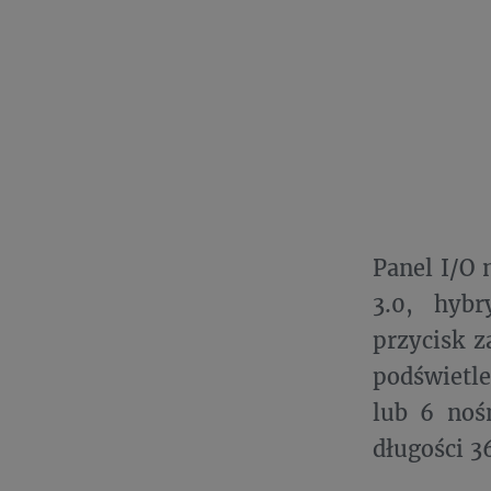
Panel I/O 
3.0, hyb
przycisk z
podświetl
lub 6 noś
długości 