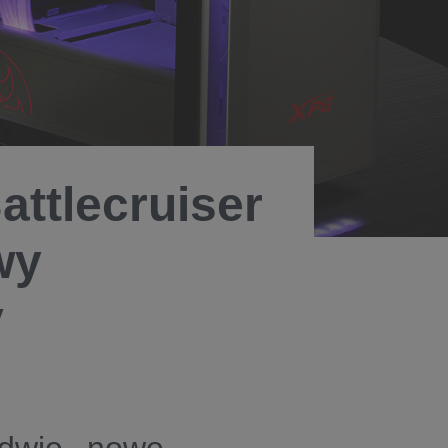
ttlecruiser
wy
y