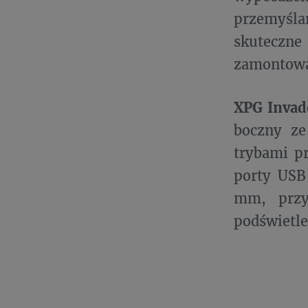
przemyśl
skuteczne
zamontowa
XPG Invad
boczny ze
trybami pr
porty USB
mm, przyc
podświetle