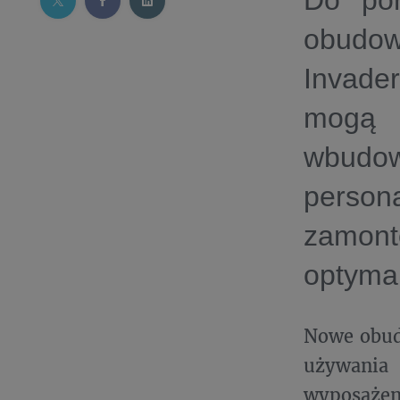
Do por
obudow
Invade
mogą 
wbudow
person
zamont
optymal
Nowe obudo
używania 
wyposażen