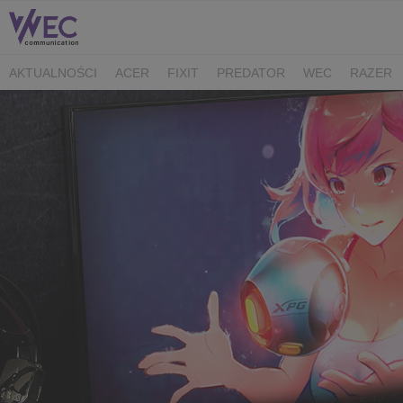
AKTUALNOŚCI
ACER
FIXIT
PREDATOR
WEC
RAZER
CK MEDIATOR
MIBRO
AUDEEO
TCL
GAM3RS_X
XPG