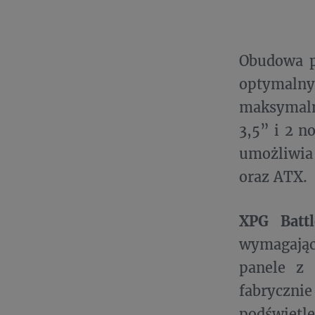
Obudowa p
optymalny
maksymaln
3,5” i 2 n
umożliwia
oraz ATX.
XPG Battl
wymagający
panele z 
fabrycz
podświetl