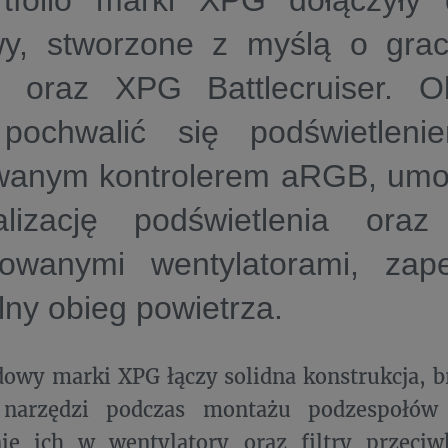
tfolio marki XPG dołączyły
y, stworzone z myślą o gra
r oraz XPG Battlecruiser. 
pochwalić się podświetlen
anym kontrolerem aRGB, umoż
alizację podświetlenia oraz
owanymi wentylatorami, zape
ny obieg powietrza.
wy marki XPG łączy solidna konstrukcja, b
narzędzi podczas montażu podzespołów 
ie ich w wentylatory oraz filtry przeciw