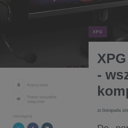
XPG
XPG 
- ws
Kopiuj tekst
komp
Pokaż wszystkie
załączniki
21 listopada 20
Udostępnij