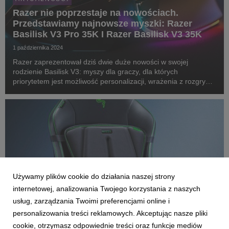
Razer nie poprzestaje na nowościach.
Przedstawiamy najnowsze myszki: Razer
Basilisk V3 Pro 35K I Razer Basilisk V3 35K
1 października 2024
Razer zaprezentował dziś dwie duże nowości w swojej
rodzienie Basilisk V3: myszy dla graczy, dla których
priorytetem jest możliwość personalizacji, wrażenia z rozgrywki
i ponadprzeciętna wygoda. Razer Basilisk V3 Pro 35K - czyli
zupełnie nowa, w pełni konfigurowalna, bez...
Używamy plików cookie do działania naszej strony
internetowej, analizowania Twojego korzystania z naszych
usług, zarządzania Twoimi preferencjami online i
personalizowania treści reklamowych. Akceptując nasze pliki
cookie, otrzymasz odpowiednie treści oraz funkcje mediów
AKTUALNOŚCI