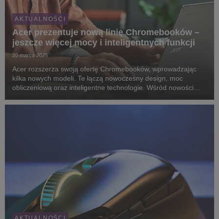
AKTUALNOŚCI
Acer prezentuje nową linię Chromebooków –
jeszcze więcej mocy i inteligentnych funkcji
20 marca 2025
Acer rozszerza swoją ofertę Chromebooków, wprowadzając
kilka nowych modeli. Te łączą nowoczesny design, moc
obliczeniową oraz inteligentne technologie. Wśród nowości
znajduje się sześć wydajnych modeli Acer Chromebook Plus
oraz ultraprzenośny Acer Chromebook Tab 311.
AKTUALNOŚCI