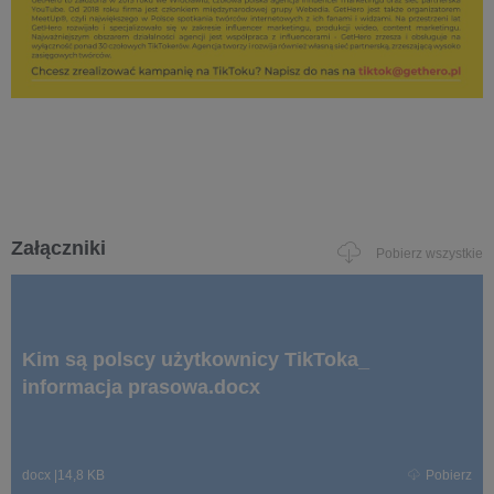
Załączniki
Pobierz wszystkie
Kim są polscy użytkownicy TikToka_
informacja prasowa.docx
docx
|
14,8 KB
Pobierz