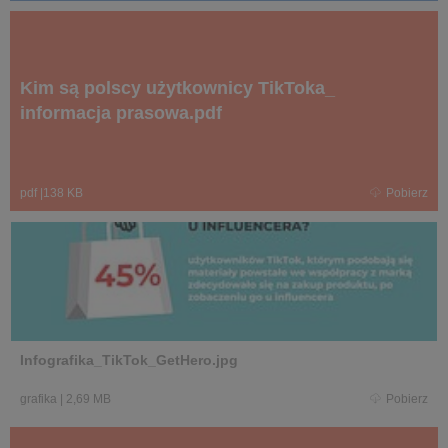
Kim są polscy użytkownicy TikToka_
informacja prasowa.pdf
pdf
|
138 KB
Pobierz
Infografika_TikTok_GetHero.jpg
grafika
|
2,69 MB
Pobierz