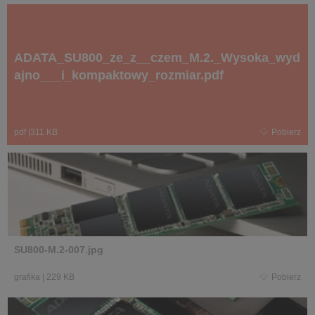
ADATA_SU800_ze_z__czem_M.2._Wysoka_wyd
ajno___i_kompaktowy_rozmiar.pdf
pdf
|
311 KB
Pobierz
SU800-M.2-007.jpg
grafika
|
229 KB
Pobierz