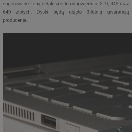
sugerowane ceny detaliczne to odpowiednio: 219, 349 oraz
649 złotych. Dyski będą objęte 3-letnią gwarancją
producenta.