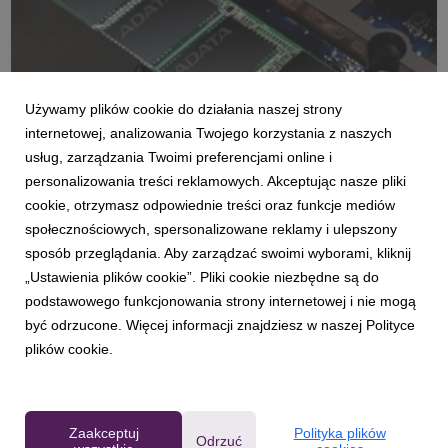
Używamy plików cookie do działania naszej strony
SU800-M.2-006.jpg
internetowej, analizowania Twojego korzystania z naszych
grafika
|
411 KB
Pobierz
usług, zarządzania Twoimi preferencjami online i
personalizowania treści reklamowych. Akceptując nasze pliki
cookie, otrzymasz odpowiednie treści oraz funkcje mediów
społecznościowych, spersonalizowane reklamy i ulepszony
sposób przeglądania. Aby zarządzać swoimi wyborami, kliknij
„Ustawienia plików cookie”. Pliki cookie niezbędne są do
podstawowego funkcjonowania strony internetowej i nie mogą
SU800-M.2-008.jpg
być odrzucone. Więcej informacji znajdziesz w naszej Polityce
plików cookie.
grafika
|
281 KB
Pobierz
Zaakceptuj
Polityka plików
Odrzuć