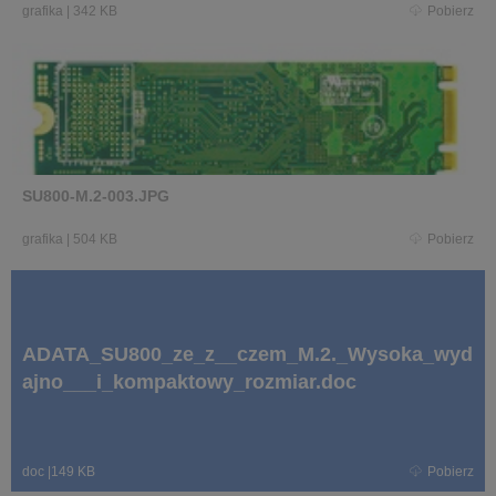
grafika
|
342 KB
Pobierz
SU800-M.2-003.JPG
grafika
|
504 KB
Pobierz
ADATA_SU800_ze_z__czem_M.2._Wysoka_wyd
ajno___i_kompaktowy_rozmiar.doc
doc
|
149 KB
Pobierz