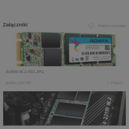
Załączniki
Pobierz wszystkie
SU800-M.2-002.JPG
grafika
|
267 KB
Pobierz