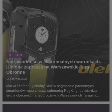
ULEFONE
Niezawodność w ekstremalnych warunkach.
Ulefone zaprasza na Warszawskie Targi
Obronne
16 czerwca 2026
Marka Ulefone, globalny lider w segmencie pancernych
smartfonów, wraz z nową submarką RugKing, potwierdza
swoją obecność na tegorocznych Warszawskich Targach
Obronnych. Wydarzenie to będzie doskonałą okazją do
zapoznania się z urządzeniami mobilnymi dedykowanymi
służbom ...