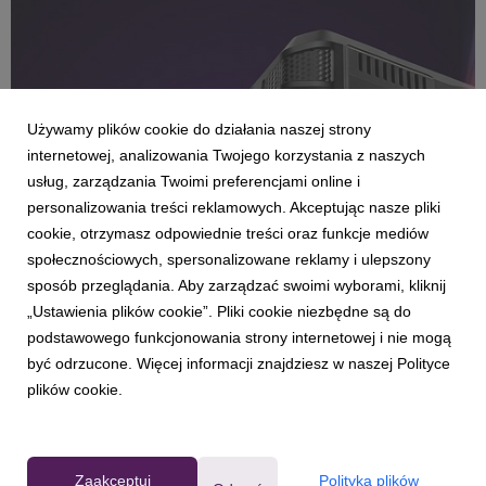
Używamy plików cookie do działania naszej strony
internetowej, analizowania Twojego korzystania z naszych
usług, zarządzania Twoimi preferencjami online i
personalizowania treści reklamowych. Akceptując nasze pliki
cookie, otrzymasz odpowiednie treści oraz funkcje mediów
ULEFONE
społecznościowych, spersonalizowane reklamy i ulepszony
Pancerny smartfon może nas kosztować
sposób przeglądania. Aby zarządzać swoimi wyborami, kliknij
nawet 53% mniej, niż klasyczny telefon
„Ustawienia plików cookie”. Pliki cookie niezbędne są do
28 maja 2026
podstawowego funkcjonowania strony internetowej i nie mogą
Kupując smartfon lub tablet do użytku domowego, zazwyczaj
być odrzucone. Więcej informacji znajdziesz w naszej Polityce
zwracamy uwagę na aparat, pojemność baterii i cenę. Z kolei
plików cookie.
dla firm kluczowy jest zakup sprzętu, który przetrwa jak
najdłużej przy optymalnych kosztach. Rzadko jednak bierzemy
pod uwagę całkowity koszt posiadania...
Zaakceptuj
Polityka plików