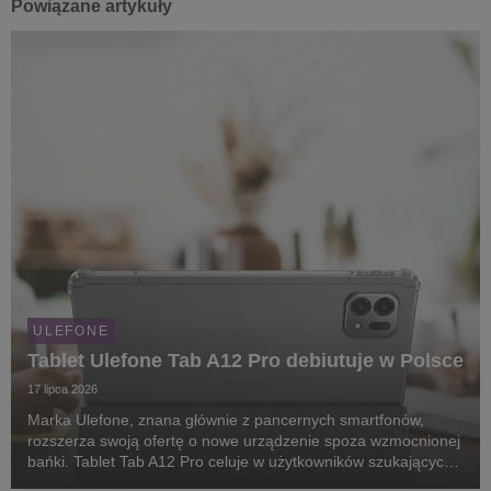
Powiązane artykuły
ULEFONE
Tablet Ulefone Tab A12 Pro debiutuje w Polsce
17 lipca 2026
Marka Ulefone, znana głównie z pancernych smartfonów,
rozszerza swoją ofertę o nowe urządzenie spoza wzmocnionej
bańki. Tablet Tab A12 Pro celuje w użytkowników szukających
dużego, komfortowego ekranu do pracy, nauki i rozrywki, a