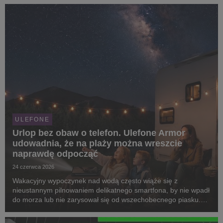
przy okazji nie potrzebują wzmocnionego ...
ULEFONE
Urlop bez obaw o telefon. Ulefone Armor
udowadnia, że na plaży można wreszcie
naprawdę odpocząć
24 czerwca 2026
Wakacyjny wypoczynek nad wodą często wiąże się z
nieustannym pilnowaniem delikatnego smartfona, by nie wpadł
do morza lub nie zarysował się od wszechobecnego piasku.
Ulefone Armor udowadnia, że ten stres to już przeszłość.
Kluczem do prawdziwego, beztroskiego relaksu na ...