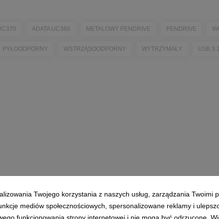
UC370
ADATA UC360
METALOWY PENDRIVE
PENDRIVE
W
PYŁOODPORNY
WSTRZĄSOODPORNY
WYTRZYMAŁY
USB 3.
alizowania Twojego korzystania z naszych usług, zarządzania Twoimi p
 funkcje mediów społecznościowych, spersonalizowane reklamy i ulepsz
wego funkcjonowania strony internetowej i nie mogą być odrzucone. Więc