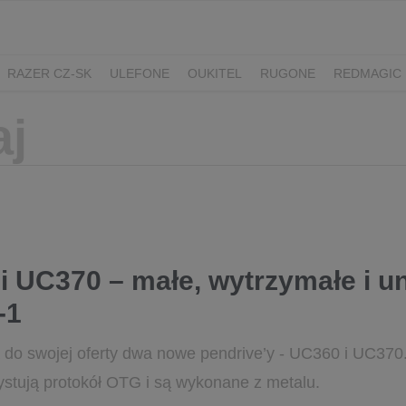
RAZER CZ-SK
ULEFONE
OUKITEL
RUGONE
REDMAGIC
ADATA
GYNCENTRUM
AURZEN
 UC370 – małe, wytrzymałe i u
-1
do swojej oferty dwa nowe pendrive’y - UC360 i UC370
ystują protokół OTG i są wykonane z metalu.