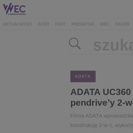
AKTUALNOŚCI
ACER
FIXIT
PREDATOR
WEC
RAZER
CK MEDIATOR
MIBRO
AUDEEO
TCL
GAM3RS_X
XPG
ADATA
ADATA UC360 i
pendrive’y 2-w
Firma ADATA wprowadziła 
konstrukcję 2-w-1, wykorz