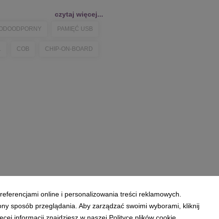
czytaj więcej...
ODOODPORNY
PAMIĘĆ USB
1
COB
CHIP-ON-BOARD
referencjami online i personalizowania treści reklamowych.
ony sposób przeglądania. Aby zarządzać swoimi wyborami, kliknij
ej informacji znajdziesz w naszej Polityce plików cookie.