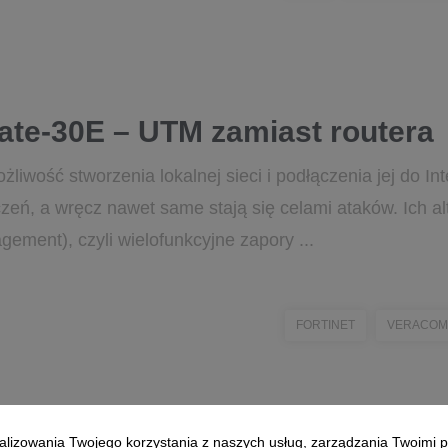
Gate-30E – UTM zamiast routera
żliwość stworzenia lokalnej sieci i podłączenia jej do Int
eń, a wręcz nawet same stają się celami ataków. Ich a
ement), czyli wielofunkcyjne zapory ...
FORTINET
VERACOM
alizowania Twojego korzystania z naszych usług, zarządzania Twoimi p