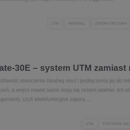
UTM
FIREWALL
ZAPORA SIECIOWA
Gate-30E – system UTM zamiast 
żliwość stworzenia lokalnej sieci i podłączenia jej do Int
eń, a wręcz nawet same stają się celami ataków. Ich a
ement), czyli wielofunkcyjne zapory ...
UTM
FORTIGATE-30E