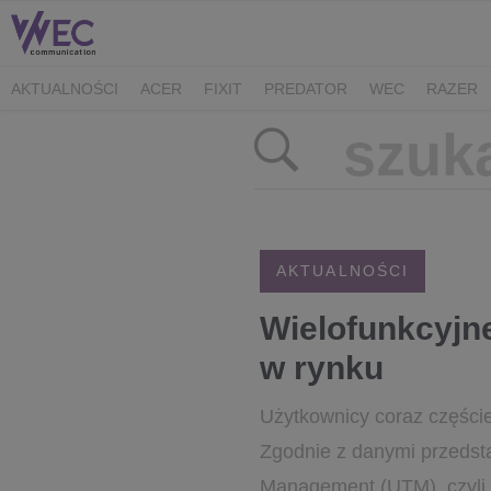
AKTUALNOŚCI
ACER
FIXIT
PREDATOR
WEC
RAZER
CK MEDIATOR
MIBRO
AUDEEO
TCL
GAM3RS_X
XPG
AKTUALNOŚCI
Wielofunkcyjn
w rynku
Użytkownicy coraz częście
Zgodnie z danymi przedsta
Management (UTM), czyli w