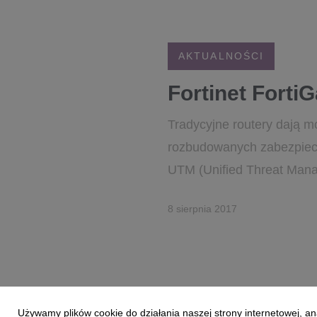
AKTUALNOŚCI
Fortinet Forti
Tradycyjne routery dają mo
rozbudowanych zabezpiecz
UTM (Unified Threat Manag
8 sierpnia 2017
Używamy plików cookie do działania naszej strony internetowej, an