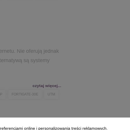
ernetu. Nie oferują jednak
lternatywą są systemy
czytaj więcej...
P
FORTIGATE-30E
UTM
referencjami online i personalizowania treści reklamowych.