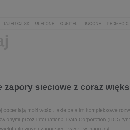
RAZER CZ-SK
ULEFONE
OUKITEL
RUGONE
REDMAGIC
ADATA
GYNCENTRUM
AURZEN
e zapory sieciowe z coraz więk
j doceniają możliwości, jakie dają im kompleksowe rozw
wionymi przez International Data Corporation (IDC) ryn
ielofunkcyjnych zapór sieciowych, w ciągu ost...