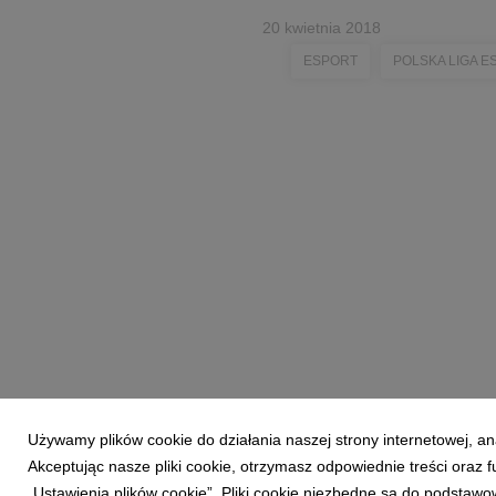
20 kwietnia 2018
ESPORT
POLSKA LIGA 
Używamy plików cookie do działania naszej strony internetowej, an
Akceptując nasze pliki cookie, otrzymasz odpowiednie treści oraz
Powered by
„Ustawienia plików cookie”. Pliki cookie niezbędne są do podstawo