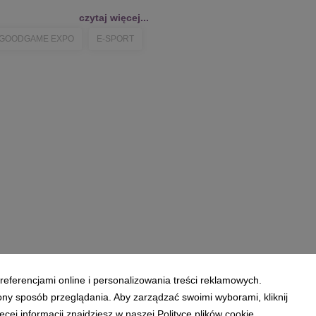
czytaj więcej...
GOODGAME EXPO
E-SPORT
referencjami online i personalizowania treści reklamowych.
ony sposób przeglądania. Aby zarządzać swoimi wyborami, kliknij
ej informacji znajdziesz w naszej Polityce plików cookie.