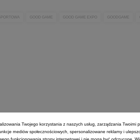
ESPORTOWA
GOOD GAME
GOOD GAME EXPO
GOODGAME
alizowania Twojego korzystania z naszych usług, zarządzania Twoimi p
 funkcje mediów społecznościowych, spersonalizowane reklamy i ulepsz
wego funkcjonowania strony internetowej i nie mogą być odrzucone. Więc