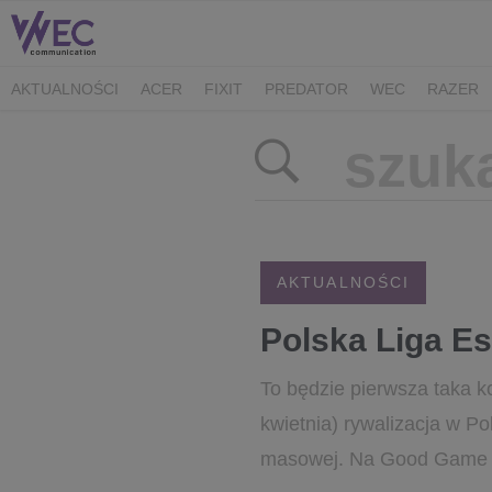
AKTUALNOŚCI
ACER
FIXIT
PREDATOR
WEC
RAZER
CK MEDIATOR
MIBRO
AUDEEO
TCL
GAM3RS_X
XPG
AKTUALNOŚCI
Polska Liga Es
To będzie pierwsza taka ko
kwietnia) rywalizacja w Po
masowej. Na Good Game -