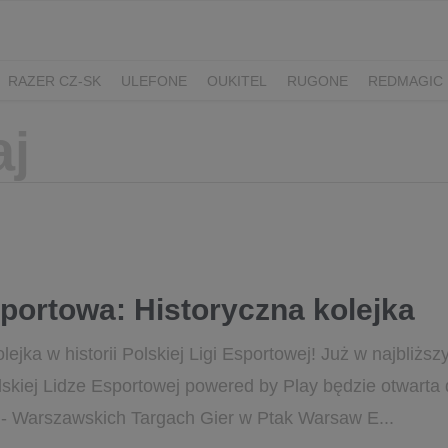
RAZER CZ-SK
ULEFONE
OUKITEL
RUGONE
REDMAGIC
ADATA
GYNCENTRUM
AURZEN
portowa: Historyczna kolejka
lejka w historii Polskiej Ligi Esportowej! Już w najbliż
lskiej Lidze Esportowej powered by Play będzie otwarta 
 Warszawskich Targach Gier w Ptak Warsaw E...